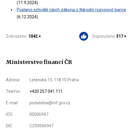
(11.9.2024)
Poslanci schválili návrh zákona o Národní rozvojové bance
(6.12.2024)
Zobrazeno
1042 ×
Doporučeno
317 ×
Ministerstvo financí ČR
Adresa
Letenská 15, 118 10 Praha
Telefon
+420 257 041 111
E-mail
podatelna@mf.gov.cz
IČO
00006947
DIČ
CZ00006947