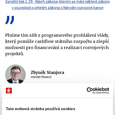
Senátní tisk č. 29 - Návrh zákona, kterým se mění některé zákony
v souvislosti s přijetím zákona o Národní rozvojové bance
Plníme tím slib z programového prohlášení vlády,
který pomůže cashflow státního rozpočtu a zlepší
možnosti pro financování a realizaci rozvojových
projektů.
Zbyněk Stanjura
ministr financí
„Národní rozvojová banka poprvé v historii získá svůj vlastní
zákon upravující její činnost. Plníme tím slib z programového
Tato webová stránka používá cookies
prohlášení vlády, který pomůže cashflow státního rozpočtu a