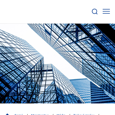
Zobrazit/skrýt
search
bar