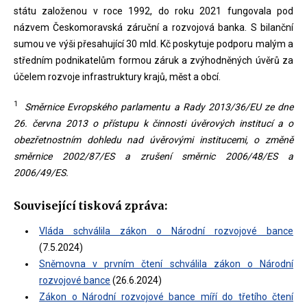
státu založenou v roce 1992, do roku 2021 fungovala pod
názvem Českomoravská záruční a rozvojová banka. S bilanční
sumou ve výši přesahující 30 mld. Kč poskytuje podporu malým a
středním podnikatelům formou záruk a zvýhodněných úvěrů za
účelem rozvoje infrastruktury krajů, měst a obcí.
1
Směrnice Evropského parlamentu a Rady 2013/36/EU ze dne
26. června 2013 o přístupu k činnosti úvěrových institucí a o
obezřetnostním dohledu nad úvěrovými institucemi, o změně
směrnice 2002/87/ES a zrušení směrnic 2006/48/ES a
2006/49/ES.
Související tisková zpráva:
Vláda schválila zákon o Národní rozvojové bance
(7.5.2024)
Sněmovna v prvním čtení schválila zákon o Národní
rozvojové bance
(26.6.2024)
Zákon o Národní rozvojové bance míří do třetího čtení