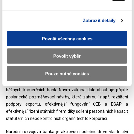
vyjednat zařazení NRB na seznam speciálních úvěrových
1
institucí ve směrnici CRD
, na kterém figuruje většina národních
rozvojových bank států EU včetně například německé KFW. Při
Zobrazit detaily
přípravě návrhu zákona se MF inspirovalo v zahraničí a výsledná
podoba předložená vládě bez rozporu reflektuje postavení
Povolit všechny cookies
rozvojových bank v řadě jiných států EU, počínaje Německem.
NRB bude nadále bankou držící bankovní licenci, podléhající
dohledu ze strany ČNB a řídící se většinou ustanovení zákona o
Povolit výběr
bankách. Nově bude NRB omezena v přijímání vkladů od
veřejnosti, což je pro rozvojové banky jako speciální subjekty
Pouze nutné cookies
obvyklé, nicméně zůstane jí zachována možnost přijímat
depozita od municipalit, pro které půjde o alternativu k úložkám u
běžných komerčních bank. Návrh zákona dále obsahuje přijaté
poslanecké pozměňovací návrhy, které zahrnují např. rozšíření
podpory exportu, efektivnější fungování ČEB a EGAP a
efektivnější řízení státních firem díky sdílení personálních kapacit
statutárních nebo kontrolních orgánů těchto korporací.
Národní rozvojová banka je akciovou společností ve vlastnictví