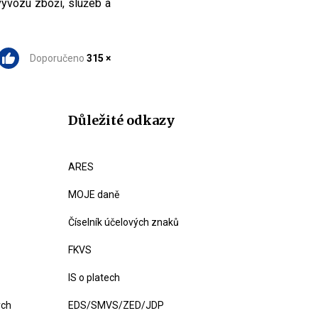
vývozu zboží, služeb a
Doporučeno
315 ×
Důležité odkazy
ARES
MOJE daně
Číselník účelových znaků
FKVS
IS o platech
ých
EDS/SMVS/ZED/JDP