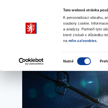
Tato webová stránka použ
K personalizaci obsahu, a
soubory cookie. Informace
Pohybujte
a analýzy. Partneři tyto ú
šipkami
které získali v důsledku t
na
mfcr.cz/cookies
.
nahoru
Ministerstvo
Rozpočtová politika
a
Zobrazit
Z
submenu
s
dolů
Ministerstvo
R
Výběr
p
Nutné
Pref
pro
souhlasu
výběr
našeptaných
položek