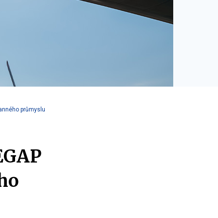
ranného průmyslu
 EGAP
ho