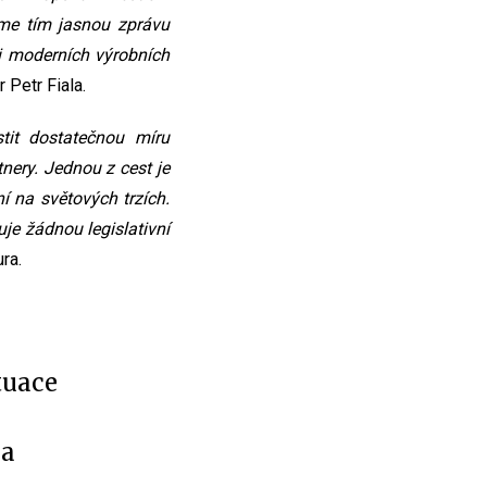
áme tím jasnou zprávu
ji moderních výrobních
 Petr Fiala.
tit dostatečnou míru
nery. Jednou z cest je
í na světových trzích.
je žádnou legislativní
ra.
tuace
 a