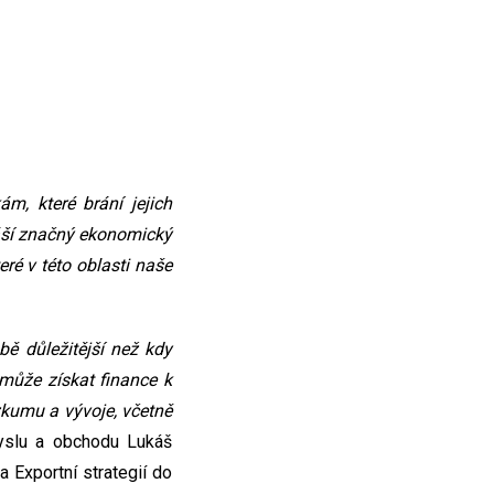
m, které brání jejich
náší značný ekonomický
ré v této oblasti naše
ě důležitější než kdy
může získat finance k
kumu a vývoje, včetně
yslu a obchodu Lukáš
 Exportní strategií do