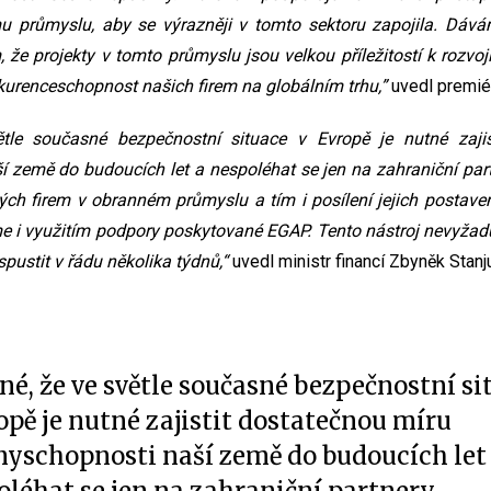
 průmyslu, aby se výrazněji v tomto sektoru zapojila. Dáv
že projekty v tomto průmyslu jsou velkou příležitostí k rozvo
kurenceschopnost našich firem na globálním trhu,”
uvedl premiér
ětle současné bezpečnostní situace v Evropě je nutné zajis
 země do budoucích let a nespoléhat se jen na zahraniční part
ch firem v obranném průmyslu a tím i posílení jejich postaven
 i využitím podpory poskytované EGAP. Tento nástroj nevyžadu
ustit v řádu několika týdnů,“
uvedl ministr financí Zbyněk Stanju
sné, že ve světle současné bezpečnostní si
opě je nutné zajistit dostatečnou míru
nyschopnosti naší země do budoucích let