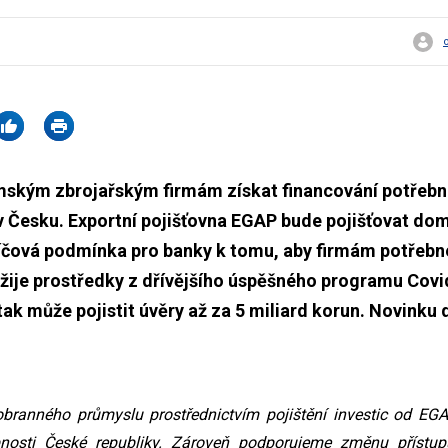
ským zbrojařským firmám získat financování potřebn
v Česku. Exportní pojišťovna EGAP bude pojišťovat do
klíčová podmínka pro banky k tomu, aby firmám potřebn
žije prostředky z dřívějšího úspěšného programu Covi
ak může pojistit úvěry až za 5 miliard korun. Novinku 
ranného průmyslu prostřednictvím pojištění investic od EG
pnosti České republiky. Zároveň podporujeme změnu přístupu