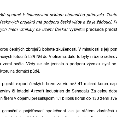
eště opatrné k financování sektoru obranného průmyslu. Tou
í takových projektů má podporu české vlády a že je žádoucí. 
kých firem vznikaly na území Česka,“
vysvětlil předseda předs
rou českých zbrojařů bohaté zkušenosti. V minulosti s její po
čných letounů L39 NG do Vietnamu, dále to byly i různé radarov
 zemí světa. Vždy se ale jednalo o podporu vývozu, nyní s
ktoru na domácí půdě.
ojistil export českých firem za víc než 41 miliard korun, na
oviny či letadel Aircraft Industries do Senegalu. Za celou d
h firem v objemu přesahujícím 1,1 bilionu korun do 130 zemí svě
 garanční a pojišťovací společnost a.s. je státem vlastněná 