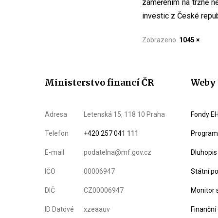
zaměřením na tržně ne
investic z České repub
Zobrazeno
1045 ×
Ministerstvo financí ČR
Weby 
Adresa
Letenská 15, 118 10 Praha
Fondy EH
Telefon
+420 257 041 111
Program 
E-mail
podatelna@mf.gov.cz
Dluhopis
IČO
00006947
Státní p
DIČ
CZ00006947
Monitor 
ID Datové
xzeaauv
Finanční