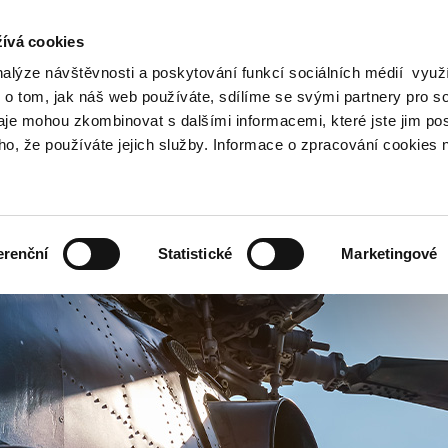
ívá cookies
nalýze návštěvnosti a poskytování funkcí sociálních médií vyu
Vyhledat
 o tom, jak náš web používáte, sdílíme se svými partnery pro so
daje mohou zkombinovat s dalšími informacemi, které jste jim pos
oho, že používáte jejich služby. Informace o zpracování cookies 
Finanční trh
Daně a účetnictví
Z
obrazit
Zobrazit
Zobrazit
ubmenu
submenu
submenu
ozpočtová
Finanční
Daně
olitika
trh
a
erenční
Statistické
Marketingové
účetnictví