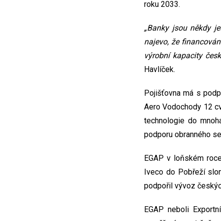
roku 2033.
„Banky jsou někdy j
najevo, že financován
výrobní kapacity čes
Havlíček.
Pojišťovna má s podpo
Aero Vodochody 12 cvi
technologie do mnoha
podporu obranného se
EGAP v loňském roce p
Iveco do Pobřeží slon
podpořil vývoz českýc
EGAP neboli Exportní