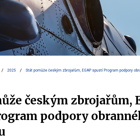
2025
Stát pomůže českým zbrojařům, EGAP spustí Program podpory ob
může českým zbrojařům,
Program podpory obranné
u