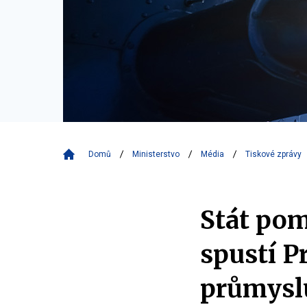
Domů
Ministerstvo
Média
Tiskové zprávy
Stát po
spustí 
průmysl