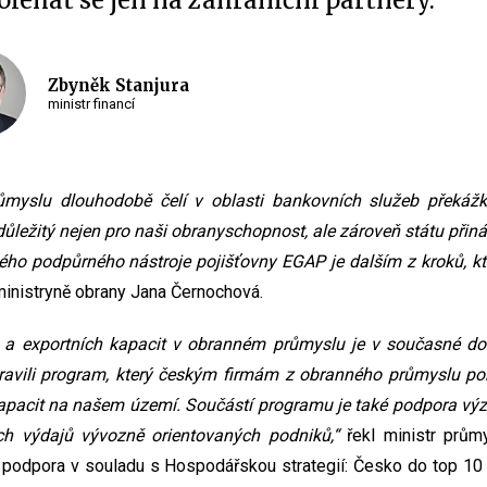
léhat se jen na zahraniční partnery.
Zbyněk Stanjura
ministr financí
myslu dlouhodobě čelí v oblasti bankovních služeb překážká
m důležitý nejen pro naši obranyschopnost, ale zároveň státu při
vého podpůrného nástroje pojišťovny EGAP je dalším z kroků, kte
inistryně obrany Jana Černochová.
 a exportních kapacit v obranném průmyslu je v současné dob
ipravili program, který českým firmám z obranného průmyslu po
apacit na našem území. Součástí programu je také podpora výz
ch výdajů vývozně orientovaných podniků,“
řekl ministr prům
to podpora v souladu s Hospodářskou strategií: Česko do top 10 a