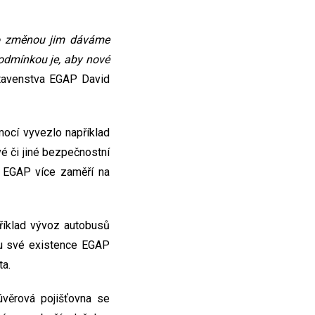
to změnou jim dáváme
Podmínkou je, aby nové
tavenstva EGAP David
mocí vyvezlo například
é či jiné bezpečnostní
e EGAP více zaměří na
příklad vývoz autobusů
obu své existence EGAP
ta.
úvěrová pojišťovna se