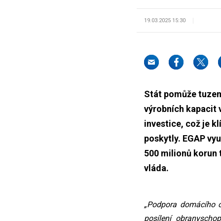
19.03.2025 15:30
Stát pomůže tuzem
výrobních kapacit 
investice, což je 
poskytly. EGAP vyu
500 milionů korun t
vláda.
„Podpora domácího ob
posílení obranyscho