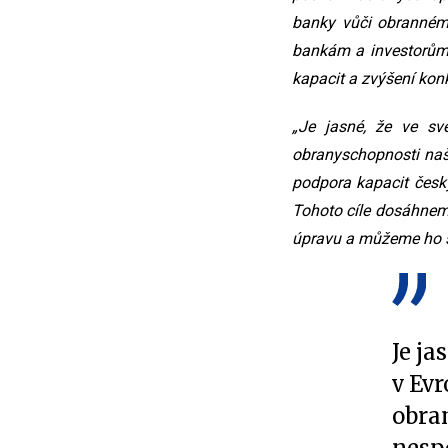
banky vůči obrannému
bankám a investorům, 
kapacit a zvýšení kon
„Je jasné, že ve sv
obranyschopnosti naší
podpora kapacit český
Tohoto cíle dosáhneme
úpravu a můžeme ho sp
Je ja
v Evr
obra