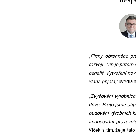
nespo
„Firmy obranného prů
rozvoji. Ten je přito
benefit. Vytvoření no
vláda přijala,“
uvedla m
„Zvyšování výrobních
dříve. Proto jsme př
budování výrobních k
financování provozní
Vlček s tím, že je ta