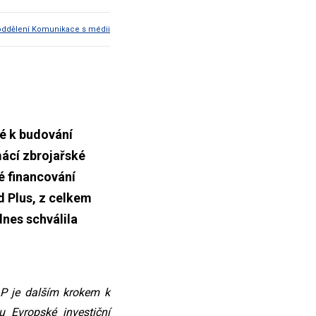
oddělení Komunikace s médii
é k budování
mácí zbrojařské
é financování
d Plus, z celkem
dnes schválila
AP je dalším krokem k
 Evropské investiční