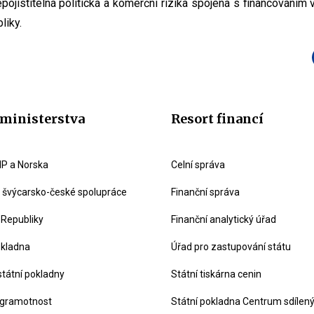
pojistitelná politická a komerční rizika spojená s financováním 
liky.
ministerstva
Resort financí
P a Norska
Celní správa
švýcarsko-české spolupráce
Finanční správa
 Republiky
Finanční analytický úřad
okladna
Úřad pro zastupování státu
státní pokladny
Státní tiskárna cenin
 gramotnost
Státní pokladna Centrum sdílen