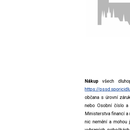
Nákup
všech dluhop
https://pssd.sporicidl
občana s úrovní záru
nebo Osobní číslo a 
Ministerstva financí 
nic nemění a mohou j
vybraných pobočkách 