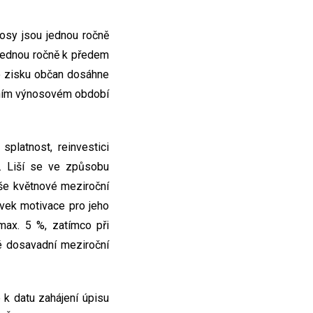
sy jsou jednou ročně
jednou ročně k předem
o zisku občan dosáhne
edním výnosovém období
splatnost, reinvestici
. Liší se ve způsobu
še květnové meziroční
prvek motivace pro jeho
max. 5 %, zatímco při
é dosavadní meziroční
 k datu zahájení úpisu