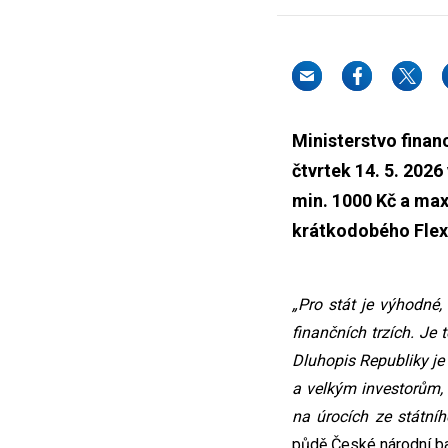
Ministerstvo finan
čtvrtek 14. 5. 202
min. 1000 Kč a max
krátkodobého Flex
„Pro stát je výhodné,
finančních trzích. Je
Dluhopis Republiky je
a velkým investorům, 
na úrocích ze státníh
půdě České národní ban