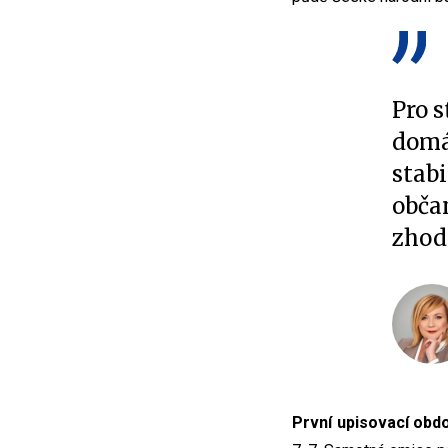
Pro s
domác
stabi
občan
zhod
První upisovací obd