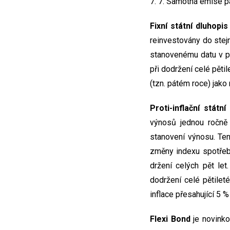
7. 7. Samotná emise pa
Fixní státní dluhopis
reinvestovány do ste
stanovenému datu v p
při dodržení celé pět
(tzn. pátém roce) jako
Proti-inflační státn
výnosů jednou ročně
stanovení výnosu. Te
změny indexu spotřebit
držení celých pět le
dodržení celé pětile
inflace přesahující 5 
Flexi Bond
je novinko