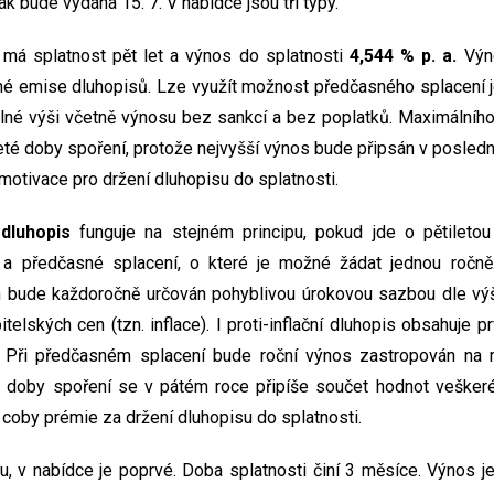
k bude vydána 15. 7. V nabídce jsou tři typy.
má splatnost pět let a výnos do splatnosti
4,544 % p. a.
Výno
jné emise dluhopisů. Lze využít možnost předčasného splacení 
lné výši včetně výnosu bez sankcí a bez poplatků. Maximálníh
ileté doby spoření, protože nejvyšší výnos bude připsán v posl
 motivace pro držení dluhopisu do splatnosti.
í dluhopis
funguje na stejném principu, pokud jde o pětiletou 
 a předčasné splacení, o které je možné žádat jednou ročně
n bude každoročně určován pohyblivou úrokovou sazbou dle vý
elských cen (tzn. inflace). I proti-inflační dluhopis obsahuje 
t. Při předčasném splacení bude roční výnos zastropován na 
té doby spoření se v pátém roce připíše součet hodnot vešker
% coby prémie za držení dluhopisu do splatnosti.
u, v nabídce je poprvé. Doba splatnosti činí 3 měsíce. Výnos je