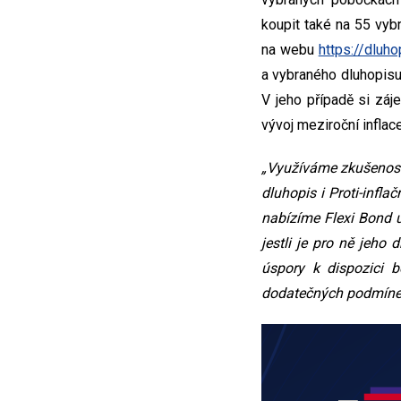
koupit také na 55 vyb
na webu
https://dluho
a vybraného dluhopisu
V jeho případě si záj
vývoj meziroční inflace
„Využíváme zkušenost
dluhopis i Proti-infla
nabízíme Flexi Bond u
jestli je pro ně jeho 
úspory k dispozici b
dodatečných podmíne