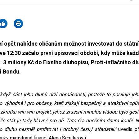
cí opět nabídne občanům možnost investovat do státní
6 ve 12:30 začalo první upisovací období, kdy může kaž
. 3 miliony Kč do Fixního dluhopisu, Proti-inflačního d
i Bondu.
 když část jeho dluhů drží domácnosti, protože to posiluje jeho
 to výhodné i pro občany, kteří získají bezpečný a atraktivní zp
 zkrátka win-win projekt, jehož zrušení minulou vládou bylo 
že stát je tady hlavně pro ně. Tato éra dnešním dnem končí. 
o dluhu nesměl profitovat i drobný český střadatel,“
uvedla p
ky ministryně financí Alena Schillerová.