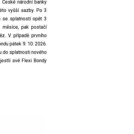
 České národní banky
éto vyšší sazby. Po 3
se splatností opět 3
 měsíce, pak postačí
ěz. V případě prvního
ndu pátek 9. 10. 2026.
u do splatnosti nového
 jestli své Flexi Bondy