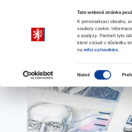
Tato webová stránka použ
K personalizaci obsahu, a
soubory cookie. Informace
Pohybujte
a analýzy. Partneři tyto ú
šipkami
které získali v důsledku t
na
mfcr.cz/cookies
.
nahoru
Ministerstvo
Rozpočtová politika
a
Zobrazit
Z
submenu
s
dolů
Ministerstvo
R
Výběr
p
Nutné
Pref
pro
souhlasu
výběr
našeptaných
položek