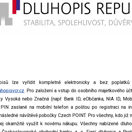
isů lze vyřídit kompletně elektronicky a bez poplatk
uhopisycr.cz
. Pro založení a vstup do osobního majetkového účtu
ky Vysoká nebo Značná (např. Bank ID, eObčanka, NIA ID, Mobi
PIN zaslané na mobilní telefon a poštou po registraci na in
a následné návštěvě pobočky Czech POINT. Pro všechny, kdo již m
ej okamžitě využít k novému nákupu. Všechny nabízené dluho
Československé obchodní banky, a. s. Fixní dluhopis a Proti-