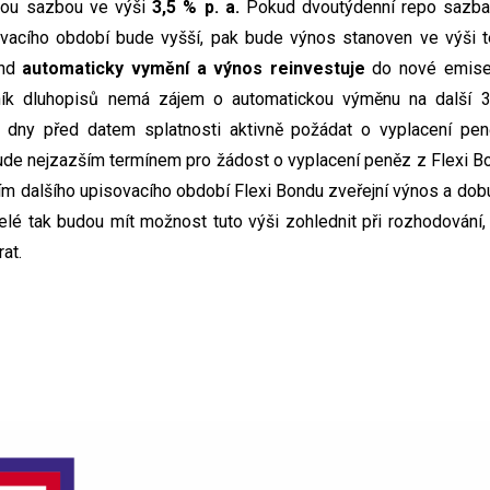
vou sazbou ve výši
3,5 % p. a.
Pokud dvoutýdenní repo sazba
ovacího období bude vyšší, pak bude výnos stanoven ve výši t
ond
automaticky vymění a výnos reinvestuje
do nové emise 
ník dluhopisů nemá zájem o automatickou výměnu na další 3
í dny před datem splatnosti aktivně požádat o vyplacení pen
de nejzazším termínem pro žádost o vyplacení peněz z Flexi Bo
m dalšího upisovacího období Flexi Bondu zveřejní výnos a dob
telé tak budou mít možnost tuto výši zohlednit při rozhodování,
at.