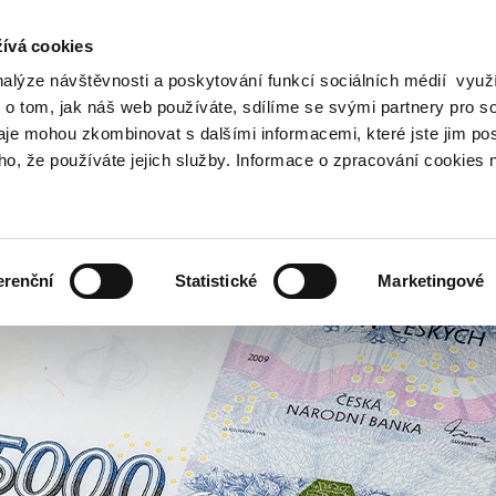
ívá cookies
nalýze návštěvnosti a poskytování funkcí sociálních médií vyu
Vyhledat
 o tom, jak náš web používáte, sdílíme se svými partnery pro so
daje mohou zkombinovat s dalšími informacemi, které jste jim pos
oho, že používáte jejich služby. Informace o zpracování cookies 
Finanční trh
Daně a účetnictví
Z
obrazit
Zobrazit
Zobrazit
ubmenu
submenu
submenu
ozpočtová
Finanční
Daně
olitika
trh
a
erenční
Statistické
Marketingové
účetnictví