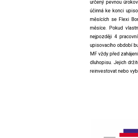
určený pevnou úroko
účinná ke konci upis
měsících se Flexi B
měsíce. Pokud vlast
nejpozději 4 pracovn
upisovacího období bu
MF vždy před zahájení
dluhopisu. Jejich drži
reinvestovat nebo vybr