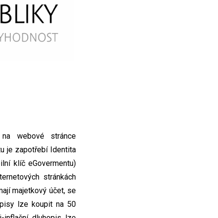
ů na webové stránce
 je zapotřebí Identita
lní klíč eGovermentu)
ternetových stránkách
ají majetkový účet, se
pisy lze koupit na 50
inflační dluhopis lze