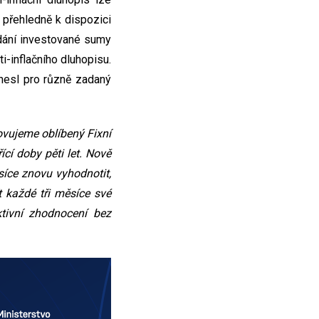
 přehledně k dispozici
adání investované sumy
-inflačního dluhopisu.
ynesl pro různě zadaný
vujeme oblíbený Fixní
ící doby pěti let. Nově
síce znovu vyhodnotit,
ít každé tři měsíce své
ktivní zhodnocení bez