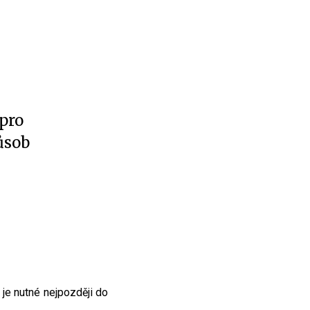
 pro
ůsob
t je nutné nejpozději do