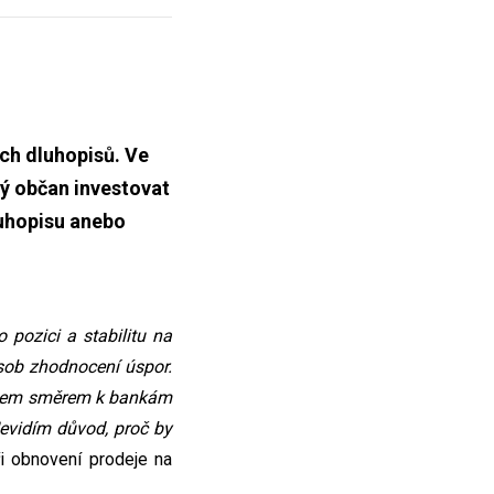
ch dluhopisů. Ve
dý občan investovat
luhopisu anebo
 pozici a stabilitu na
ůsob zhodnocení úspor.
gestem směrem k bankám
Nevidím důvod, proč by
ři obnovení prodeje na