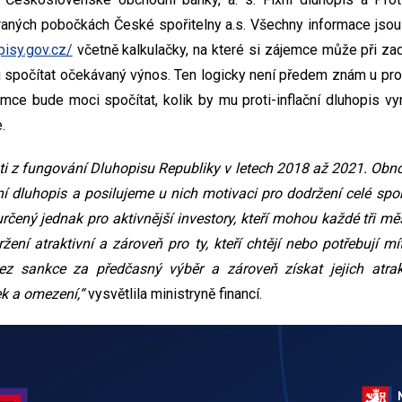
raných pobočkách České spořitelny a.s. Všechny informace jsou
pisy.gov.cz/
včetně kalkulačky, na které si zájemce může při z
 spočítat očekávaný výnos. Ten logicky není předem znám u proti
emce bude moci spočítat, kolik by mu proti-inflační dluhopis v
.
i z fungování Dluhopisu Republiky v letech 2018 až 2021. Obno
ční dluhopis a posilujeme u nich motivaci pro dodržení celé spoř
rčený jednak pro aktivnější investory, kteří mohou každé tři mě
držení atraktivní a zároveň pro ty, kteří chtějí nebo potřebují m
ez sankce za předčasný výběr a zároveň získat jejich atra
k a omezení,“
vysvětlila ministryně financí.