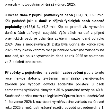
projevily v hotovostním plnění až v únoru 2025.
U inkasa
daně z příjmů právnických osob
(+13,1 %, +6,3 mld.
Kč), podobně jako u
daně z příjmů fyzických osob placené
poplatníky
(+135,6 %, +1,2 mld. Kč), se promítl vliv vyrovnání
daně u části daňových subjektů. Výše záloh na daň z příjmů
právnických osob je ovlivněna zvýšením sazby daně od roku
2024. Daň z neočekávaných zisků byla účinná do konce roku
2025, tedy inkaso v tomto roce již nebude ovlivněno zálohami na
tuto daň, ale pouze vyrovnáním daně za rok 2025 se splatností
ve 2. pololetí tohoto roku.
Příspěvky z pojistného na sociální zabezpečení
jsou v tomto
roce nejvíce dotčeny zvýšením minimálního vyměřovacího
základu pro výpočet odvodu sociálního pojištění u osob
samostatně výdělečně činných z 35 % průměrné mzdy na 40 %.
Současně se však navrhuje legislativní úprava, kterou dochází od
1. července 2026 k navrácení vyměřovacího základu na úroveň
roku 2025 s možností vrácení rozdílu odvodů provedených v 1.