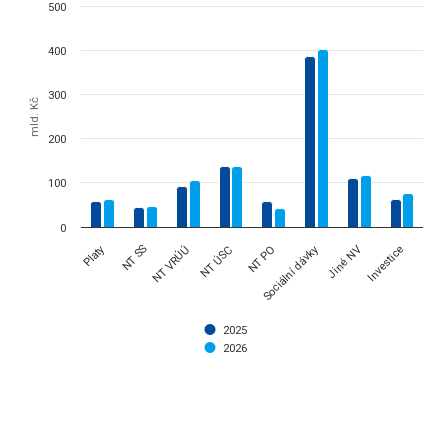
500
Bar chart with 2 data series.
The chart has 1 X axis displaying categories.
400
The chart has 1 Y axis displaying mld. Kč. Data ranges from 42.66 to
300
mld. Kč
200
100
0
Platy
Sociální dávky
NT SS
NT VRÚÚ
NT ÚSC
NT PO
Jiné NV
Investice
2025
2026
End of interactive chart.