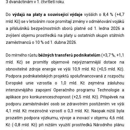
3 dvanáctinám v 1. čtvrtletí roku.
Do
výdajů na platy a související výdaje
vyšších o 8,4 % (+4,7
mld. Kč) se v letošním roce promítají změny v odměňování vojáků
a příslušníků bezpečnostních sborů platné od 1. ledna 2026 a
zvýšení objemu prostředků na platy u ostatních skupin státních
zaměstnanců o 10 % od 1. dubna 2026.
Do mírného růstu
běžných transferů podnikatelům
(+3,7 %, +1,1
mld. Kč) se promítly objemově nejvýznamnější dotace na
obnovitelné zdroje energie ve výši 10,9 mld. Kč (+0,5 mld. Kč).
Podpora podnikatelských projektů spolufinancovaná z rozpočtu
Evropské unie vzrostla o 1,0 mld. Kč zejména zásluhou
intenzivnějšího zapojení Operačního programu Technologie a
aplikace pro konkurenceschopnost (+2,5 mld. Kč). Příspěvek na
podporu zaměstnávání osob se zdravotním postižením ve výši
4,1 mld. Kč meziročně vzrostl o 0,3 mld. Kč. Naopak nižší byla
prozatím podpora výzkumu, vývoje a inovací v objemu 4,6 mld.
Kč (-0,8 mld. Kč) při nižším využití prostředků Národního plánu