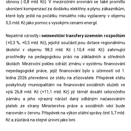
obnovy (-0,8 mld. Kč). V meziročním srovnání se také promítlo
ukončení kompenzací za dodávku elektřiny a plynu zákazníkům,
které byly ještě na počátku minulého roku vyplaceny v objemu
0,5 mld. Kč jako pomoc s vysokými cenami energií.
Nepatrně vzrostly i
neinvestiční transfery územním rozpočtům
(+0,3 %, +0,5 mld. Kč), jejichž součástí jsou dotace regionálnímu
školství v objemu 98,3 mld. Kč (-10,4 mld. Kč) zahrnující
prostředky na pedagogickou práci na základních a středních
školách. Meziroční pokles odráží změnu v systému financování
nepedagogické práce, jejíž financování bylo s účinností od 1.
ledna 2026 převedeno ze státu na zřizovatele. Příspěvek státu
poskytnutý municipalitám na financování sociálních služeb ve
výši 26,8 mld. Kč (+11,1 mld. Kč) již téměř dosáhl celoročního
záměru a jeho výrazný nárůst daný odlišným načasováním
plateb ze strany Ministerstva práce a sociálních věcí bude
narovnán v červnu. Příspěvek na výkon státní správy činil 5,7 mld.
Kč a zůstává na stejné úrovni jako loni.