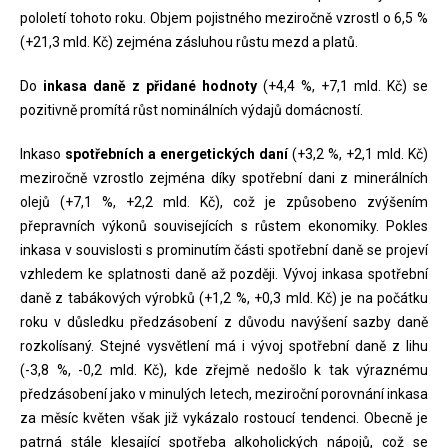
pololetí tohoto roku. Objem pojistného meziročně vzrostl o 6,5 %
(+21,3 mld. Kč) zejména zásluhou růstu mezd a platů.
Do
inkasa daně z přidané hodnoty
(+4,4 %, +7,1 mld. Kč) se
pozitivně promítá růst nominálních výdajů domácností.
Inkaso
spotřebních a energetických daní
(+3,2 %, +2,1 mld. Kč)
meziročně vzrostlo zejména díky spotřební dani z minerálních
olejů (+7,1 %, +2,2 mld. Kč), což je způsobeno zvýšením
přepravních výkonů souvisejících s růstem ekonomiky. Pokles
inkasa v souvislosti s prominutím části spotřební daně se projeví
vzhledem ke splatnosti daně až později. Vývoj inkasa spotřební
daně z tabákových výrobků (+1,2 %, +0,3 mld. Kč) je na počátku
roku v důsledku předzásobení z důvodu navýšení sazby daně
rozkolísaný. Stejné vysvětlení má i vývoj spotřební daně z lihu
(-3,8 %, -0,2 mld. Kč), kde zřejmě nedošlo k tak výraznému
předzásobení jako v minulých letech, meziroční porovnání inkasa
za měsíc květen však již vykázalo rostoucí tendenci. Obecně je
patrná stále klesající spotřeba alkoholických nápojů, což se