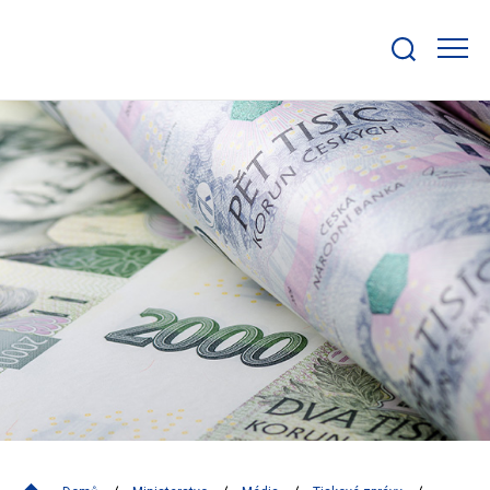
Zobrazit/skrýt
search
bar