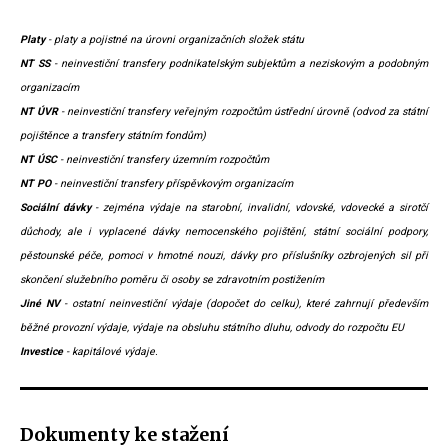
Platy
- platy a pojistné na úrovni organizačních složek státu
NT SS
- neinvestiční transfery podnikatelským subjektům a neziskovým a podobným
organizacím
NT ÚVR
- neinvestiční transfery veřejným rozpočtům ústřední úrovně (odvod za státní
pojištěnce a transfery státním fondům)
NT ÚSC
- neinvestiční transfery územním rozpočtům
NT PO
- neinvestiční transfery příspěvkovým organizacím
Sociální dávky
- zejména výdaje na starobní, invalidní, vdovské, vdovecké a sirotčí
důchody, ale i vyplacené dávky nemocenského pojištění, státní sociální podpory,
pěstounské péče, pomoci v hmotné nouzi, dávky pro příslušníky ozbrojených sil při
skončení služebního poměru či osoby se zdravotním postižením
Jiné NV
- ostatní neinvestiční výdaje (dopočet do celku), které zahrnují především
běžné provozní výdaje, výdaje na obsluhu státního dluhu, odvody do rozpočtu EU
Investice
- kapitálové výdaje.
Dokumenty ke stažení