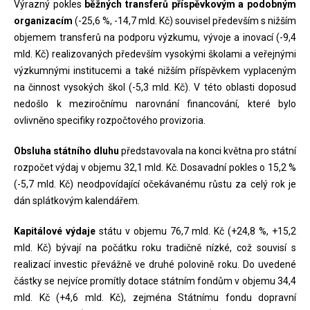
Výrazný pokles
běžných transferů příspěvkovým a podobným
organizacím
(-25,6 %, -14,7 mld. Kč) souvisel především s nižším
objemem transferů na podporu výzkumu, vývoje a inovací (-9,4
mld. Kč) realizovaných především vysokými školami a veřejnými
výzkumnými institucemi a také nižším příspěvkem vyplaceným
na činnost vysokých škol (-5,3 mld. Kč). V této oblasti doposud
nedošlo k meziročnímu narovnání financování, které bylo
ovlivněno specifiky rozpočtového provizoria.
Obsluha státního dluhu
představovala na konci května pro státní
rozpočet výdaj v objemu 32,1 mld. Kč. Dosavadní pokles o 15,2 %
(-5,7 mld. Kč) neodpovídající očekávanému růstu za celý rok je
dán splátkovým kalendářem.
Kapitálové výdaje
státu v objemu 76,7 mld. Kč (+24,8 %, +15,2
mld. Kč) bývají na počátku roku tradičně nízké, což souvisí s
realizací investic převážně ve druhé polovině roku. Do uvedené
částky se nejvíce promítly dotace státním fondům v objemu 34,4
mld. Kč (+4,6 mld. Kč), zejména Státnímu fondu dopravní