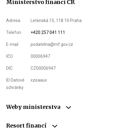
Ministerstvo financí ČR
Adresa
Letenská 15, 118 10 Praha
Telefon
+420 257 041 111
E-mail
podatelna@mf.gov.cz
IČO
00006947
DIČ
CZ00006947
ID Datové
xzeaauv
schránky
Weby ministerstva
Resort financí