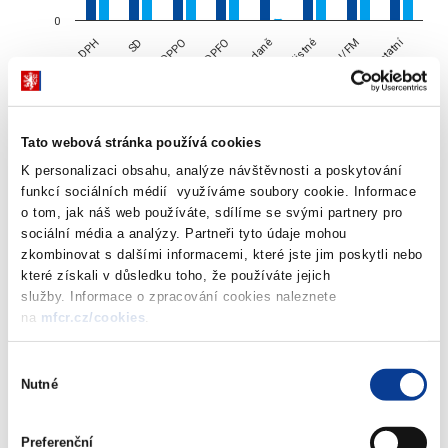
0
Ostatní
DPH
SD
DPPO
DPFO
Mimořádné daně
Pojistné
EU/FM
2025
Tato webová stránka používá cookies
2026
K personalizaci obsahu, analýze návštěvnosti a poskytování
End of interactive chart.
funkcí sociálních médií využíváme soubory cookie. Informace
o tom, jak náš web používáte, sdílíme se svými partnery pro
sociální média a analýzy. Partneři tyto údaje mohou
zkombinovat s dalšími informacemi, které jste jim poskytli nebo
DPH
- daň z přidané hodnoty
které získali v důsledku toho, že používáte jejich
SD
- spotřební daně z minerálních olejů, tabákových výrobků včetně surového tabáku
služby. Informace o zpracování cookies naleznete
a zahřívaných tabákových výrobků, piva, vína a meziproduktů, lihu a také včetně tzv.
na
mfcr.cz/cookies
.
energetických daní a odvodu z elektřiny
DPPO
- daně z příjmů právnických osob z přiznání a vybíraná srážkou
Výběr
DPFO
- daně z příjmů fyzických osob zahrnující daň ze závislé činnosti, z přiznání a
Nutné
souhlasu
vybíranou srážkou
Mimořádné daně
- daň z neočekávaných zisků (windfall tax) a odvod z nadměrných
Preferenční