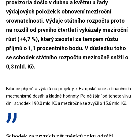
provizoria došlo v dubnu a květnu u řady
výdajových položek k obnovení meziroční
srovnatelnosti. Výdaje státního rozpočtu proto
na rozdíl od prvního čtvrtletí vykázaly meziroční
růst (+4,7 %), který zaostal za tempem růstu
příjmů o 1,1 procentního bodu. V důsledku toho
se schodek státního rozpočtu meziročně snížil o
0,3 mld. Kč.
Bilance příjmů a výdajů na projekty z Evropské unie a finančních
mechanismů dosáhla kladné hodnoty. Po očištění od tohoto vlivu
činil schodek 190,0 mld. Kč a meziročně se zvýšil o 15,6 mld. Kč.
Schodek za prvních pět měsíců roku odráží