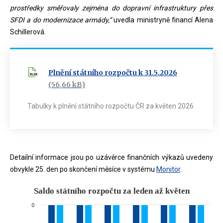
prostředky směřovaly zejména do dopravní infrastruktury přes
SFDI a do modernizace armády,“
uvedla ministryně financí Alena
Schillerová.
Plnění státního rozpočtu k 31.5.2026
(56,66 kB)
Tabulky k plnění státního rozpočtu ČR za květen 2026
Detailní informace jsou po uzávěrce finančních výkazů uvedeny
obvykle 25. den po skončení měsíce v systému
Monitor
.
Saldo státního rozpočtu za leden a
Saldo státního rozpočtu za leden až květen
0
Bar chart with 2 data series.