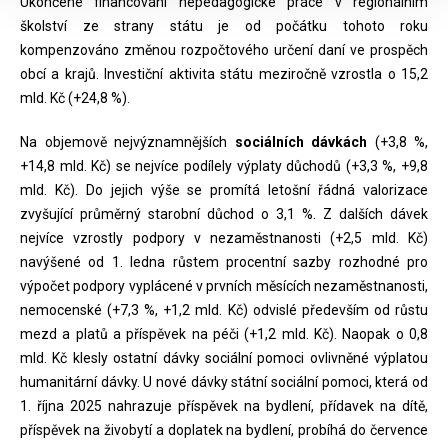
Ukončené financování nepedagogické práce v regionálním
školství ze strany státu je od počátku tohoto roku
kompenzováno změnou rozpočtového určení daní ve prospěch
obcí a krajů. Investiční aktivita státu meziročně vzrostla o 15,2
mld. Kč (+24,8 %).
Na objemově nejvýznamnějších
sociálních dávkách
(+3,8 %,
+14,8 mld. Kč) se nejvíce podílely výplaty důchodů (+3,3 %, +9,8
mld. Kč). Do jejich výše se promítá letošní řádná valorizace
zvyšující průměrný starobní důchod o 3,1 %. Z dalších dávek
nejvíce vzrostly podpory v nezaměstnanosti (+2,5 mld. Kč)
navýšené od 1. ledna růstem procentní sazby rozhodné pro
výpočet podpory vyplácené v prvních měsících nezaměstnanosti,
nemocenské (+7,3 %, +1,2 mld. Kč) odvislé především od růstu
mezd a platů a příspěvek na péči (+1,2 mld. Kč). Naopak o 0,8
mld. Kč klesly ostatní dávky sociální pomoci ovlivněné výplatou
humanitární dávky. U nové dávky státní sociální pomoci, která od
1. října 2025 nahrazuje příspěvek na bydlení, přídavek na dítě,
příspěvek na živobytí a doplatek na bydlení, probíhá do července