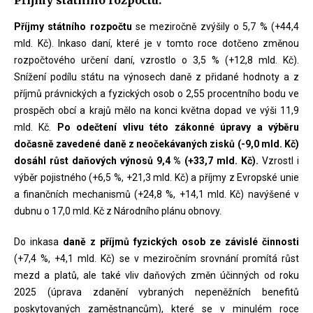
Příjmy státního rozpočtu
se meziročně zvýšily o 5,7 % (+44,4
mld. Kč). Inkaso daní, které je v tomto roce dotčeno změnou
rozpočtového určení daní, vzrostlo o 3,5 % (+12,8 mld. Kč).
Snížení podílu státu na výnosech daně z přidané hodnoty a z
příjmů právnických a fyzických osob o 2,55 procentního bodu ve
prospěch obcí a krajů mělo na konci května dopad ve výši 11,9
mld. Kč.
Po odečtení vlivu této zákonné úpravy a výběru
dočasně zavedené daně z neočekávaných zisků (-9,0 mld. Kč)
dosáhl růst daňových výnosů 9,4 % (+33,7 mld. Kč).
Vzrostl i
výběr pojistného (+6,5 %, +21,3 mld. Kč) a příjmy z Evropské unie
a finančních mechanismů (+24,8 %, +14,1 mld. Kč) navýšené v
dubnu o 17,0 mld. Kč z Národního plánu obnovy.
Do inkasa
daně z příjmů fyzických osob ze závislé činnosti
(+7,4 %, +4,1 mld. Kč) se v meziročním srovnání promítá růst
mezd a platů, ale také vliv daňových změn účinných od roku
2025 (úprava zdanění vybraných nepeněžních benefitů
poskytovaných zaměstnancům), které se v minulém roce