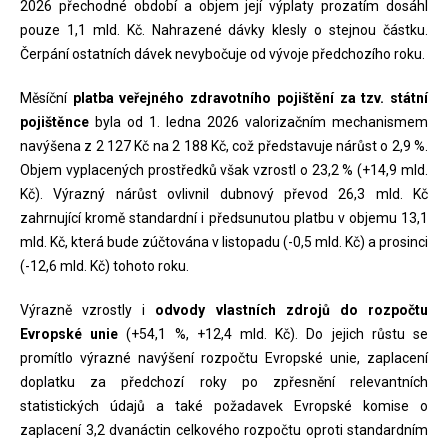
2026 přechodné období a objem její výplaty prozatím dosáhl
pouze 1,1 mld. Kč. Nahrazené dávky klesly o stejnou částku.
Čerpání ostatních dávek nevybočuje od vývoje předchozího roku.
Měsíční
platba veřejného zdravotního pojištění za tzv. státní
pojištěnce
byla od 1. ledna 2026 valorizačním mechanismem
navýšena z 2 127 Kč na 2 188 Kč, což představuje nárůst o 2,9 %.
Objem vyplacených prostředků však vzrostl o 23,2 % (+14,9 mld.
Kč). Výrazný nárůst ovlivnil dubnový převod 26,3 mld. Kč
zahrnující kromě standardní i předsunutou platbu v objemu 13,1
mld. Kč, která bude zúčtována v listopadu (-0,5 mld. Kč) a prosinci
(-12,6 mld. Kč) tohoto roku.
Výrazně vzrostly i
odvody vlastních zdrojů do rozpočtu
Evropské unie
(+54,1 %, +12,4 mld. Kč). Do jejich růstu se
promítlo výrazné navýšení rozpočtu Evropské unie, zaplacení
doplatku za předchozí roky po zpřesnění relevantních
statistických údajů a také požadavek Evropské komise o
zaplacení 3,2 dvanáctin celkového rozpočtu oproti standardním