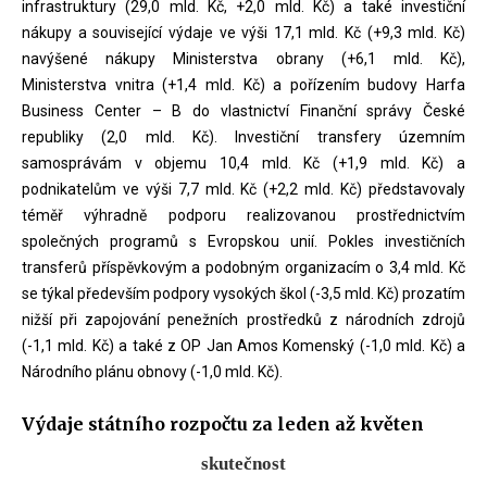
infrastruktury (29,0 mld. Kč, +2,0 mld. Kč) a také investiční
nákupy a související výdaje ve výši 17,1 mld. Kč (+9,3 mld. Kč)
navýšené nákupy Ministerstva obrany (+6,1 mld. Kč),
Ministerstva vnitra (+1,4 mld. Kč) a pořízením budovy Harfa
Business Center – B do vlastnictví Finanční správy České
republiky (2,0 mld. Kč). Investiční transfery územním
samosprávám v objemu 10,4 mld. Kč (+1,9 mld. Kč) a
podnikatelům ve výši 7,7 mld. Kč (+2,2 mld. Kč) představovaly
téměř výhradně podporu realizovanou prostřednictvím
společných programů s Evropskou unií. Pokles investičních
transferů příspěvkovým a podobným organizacím o 3,4 mld. Kč
se týkal především podpory vysokých škol (-3,5 mld. Kč) prozatím
nižší při zapojování penežních prostředků z národních zdrojů
(-1,1 mld. Kč) a také z OP Jan Amos Komenský (-1,0 mld. Kč) a
Národního plánu obnovy (-1,0 mld. Kč).
Výdaje státního rozpočtu za leden až květen
skutečnost
skutečnost