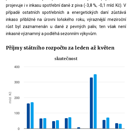
projevuje i v inkasu spotřební daně z piva (-3,8 %, -0,1 mld. Kč). V
případě ostatních spotřebních a energetických daní zůstává
inkaso přibližně na úrovni loňského roku, výraznější meziroční
růst byl zaznamenán u daně z pevných paliv, ten však není
inkasně významný a podléhá sezonním výkyvům.
Příjmy státního rozpočtu za leden až květen
skutečnost
skutečnost
400
Bar chart with 2 data series.
The chart has 1 X axis displaying categories.
300
The chart has 1 Y axis displaying mld. Kč. Data ranges from 0.02 to 3
mld. Kč
200
100
0