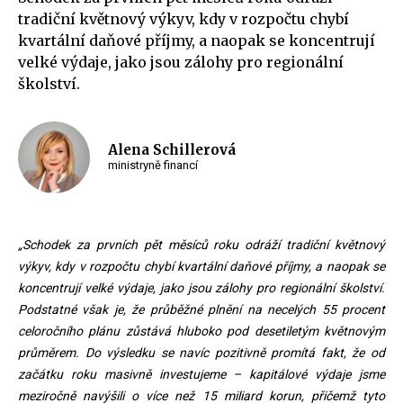
tradiční květnový výkyv, kdy v rozpočtu chybí
kvartální daňové příjmy, a naopak se koncentrují
velké výdaje, jako jsou zálohy pro regionální
školství.
Alena Schillerová
ministryně financí
„Schodek za prvních pět měsíců roku odráží tradiční květnový
výkyv, kdy v rozpočtu chybí kvartální daňové příjmy, a naopak se
koncentrují velké výdaje, jako jsou zálohy pro regionální školství.
Podstatné však je, že průběžné plnění na necelých 55 procent
celoročního plánu zůstává hluboko pod desetiletým květnovým
průměrem. Do výsledku se navíc pozitivně promítá fakt, že od
začátku roku masivně investujeme – kapitálové výdaje jsme
meziročně navýšili o více než 15 miliard korun, přičemž tyto