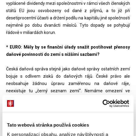
vyplácené dividendy mezi společnostmi v rámci všech členských
států EU jsou osvobozeny od daně z příjmů, a to již při
desetiprocentní účasti a držení podílu na kapitálu jiné společnosti
nejméně po dobu dvanácti měsíců. Tyto dopady se pohybují
řádově v miliardách korun.
* EURO: Měly by se finanční úřady snažit postihovat přenosy
daňové povinnosti do zemí s nižšími sazbami?
Česká daňová správa stejně jako daňové správy ostatních zemí
bojuje s odlivem zisků do daňových rájů. České právo ale
neobsahuje žádnou úpravu zaměřenou na daňové ráje,
neexistuje tu „černý seznam zemí“. Nemáme omezení ve
smyslu toho, že by například platby tam plynoucí nebyly obecně
daňově uznatelné, nemáme CFC legislativu. (CFC – Controlled
Foreign Company. Častou formou úniku daní je místo výplaty
dividend přípis zisků dceřiné společnosti usídlené v offshore.
Tato webová stránka používá cookies
Proto státy s vysokou mírou zdanění takové příjmy přisuzují za
K personalizaci obsahu, analýze návštěvnosti a
určitých okolností mateřské společnosti. – pozn. red.) Transakce