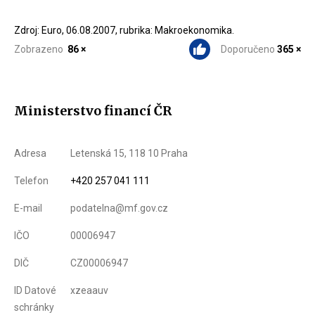
Zdroj: Euro, 06.08.2007, rubrika: Makroekonomika.
Zobrazeno
86 ×
Doporučeno
365 ×
Ministerstvo financí ČR
Adresa
Letenská 15, 118 10 Praha
Telefon
+420 257 041 111
E-mail
podatelna@mf.gov.cz
IČO
00006947
DIČ
CZ00006947
ID Datové
xzeaauv
schránky