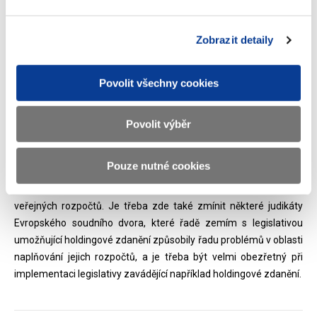
prostředí, o postupné snižování daňové zátěže a o zjednodušení
a zprůhlednění daňových zákonů. Je to ta nejlepší a nejúčinnější
cesta k tomu, jak využití daňových rájů omezovat.
Zobrazit detaily
* EURO: Souhlasila byste s postupnou změnou české daňové
Povolit všechny cookies
legislativy tak, aby umožnila využívání holdingů s podobnými
benefity jako třeba v Nizozemsku?
Povolit výběr
Holdingové zdanění pro některé vybrané firmy může přivést
významné daňové úspory. Ministerstvo financí však vždy hledá
Pouze nutné cookies
rovnováhu mezi optimální daňovou legislativou pro naše
podnikatelské prostředí a výběrem daní nutných pro naplnění
veřejných rozpočtů. Je třeba zde také zmínit některé judikáty
Evropského soudního dvora, které řadě zemím s legislativou
umožňující holdingové zdanění způsobily řadu problémů v oblasti
naplňování jejich rozpočtů, a je třeba být velmi obezřetný při
implementaci legislativy zavádějící například holdingové zdanění.