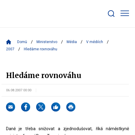
Zobrazit/skrýt
search
bar
Domů
Ministerstvo
Média
V médiích
2007
Hledáme rovnováhu
Hledáme rovnováhu
06.08.2007 00:00
Daně je třeba snižovat a zjednodušovat, říká náměstkyně