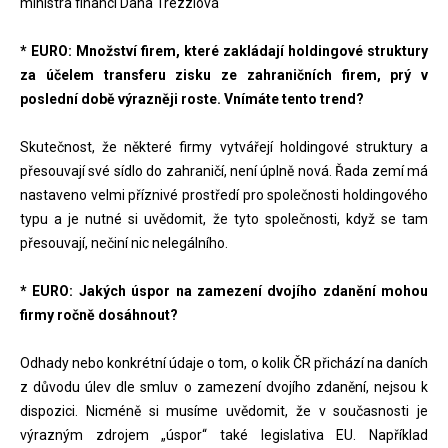
ministra financí Dana Trezziová
* EURO: Množství firem, které zakládají holdingové struktury
za účelem transferu zisku ze zahraničních firem, prý v
poslední době výrazněji roste. Vnímáte tento trend?
Skutečnost, že některé firmy vytvářejí holdingové struktury a
přesouvají své sídlo do zahraničí, není úplně nová. Řada zemí má
nastaveno velmi příznivé prostředí pro společnosti holdingového
typu a je nutné si uvědomit, že tyto společnosti, když se tam
přesouvají, nečiní nic nelegálního.
* EURO: Jakých úspor na zamezení dvojího zdanění mohou
firmy ročně dosáhnout?
Odhady nebo konkrétní údaje o tom, o kolik ČR přichází na daních
z důvodu úlev dle smluv o zamezení dvojího zdanění, nejsou k
dispozici. Nicméně si musíme uvědomit, že v současnosti je
výrazným zdrojem „úspor“ také legislativa EU. Například