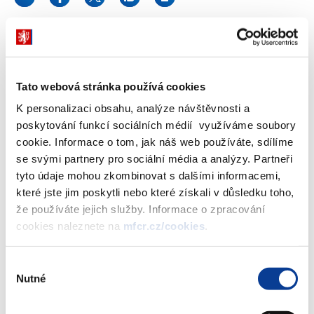
Témata pořadu:
Ostré výroky
Tato webová stránka používá cookies
Spory politiků
K personalizaci obsahu, analýze návštěvnosti a
Spory o rozpočet
poskytování funkcí sociálních médií využíváme soubory
Zatím škrty v rozpočtu
cookie. Informace o tom, jak náš web používáte, sdílíme
Zdražování elektřiny
se svými partnery pro sociální média a analýzy. Partneři
Zemědělství ve ztrátě?
tyto údaje mohou zkombinovat s dalšími informacemi,
Snižování platů státním zaměstnancům
které jste jim poskytli nebo které získali v důsledku toho,
Zákoník práce
že používáte jejich služby. Informace o zpracování
cookies naleznete na
mfcr.cz/cookies
.
Výběr
Zobrazeno
66 ×
Doporučeno
1650 ×
Nutné
souhlasu