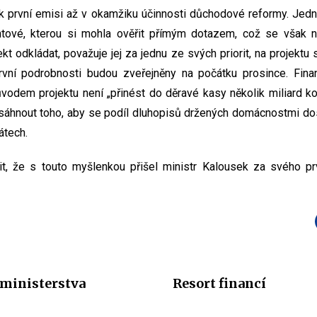
 první emisi až v okamžiku účinnosti důchodové reformy. Jedn
ntové, kterou si mohla ověřit přímým dotazem, což se však nes
t odkládat, považuje jej za jednu ze svých priorit, na projektu 
vní podrobnosti budou zveřejněny na počátku prosince. Finan
vodem projektu není „přinést do děravé kasy několik miliard kor
dosáhnout toho, aby se podíl dluhopisů držených domácnostmi dost
átech.
it, že s touto myšlenkou přišel ministr Kalousek za svého prv
ministerstva
Resort financí