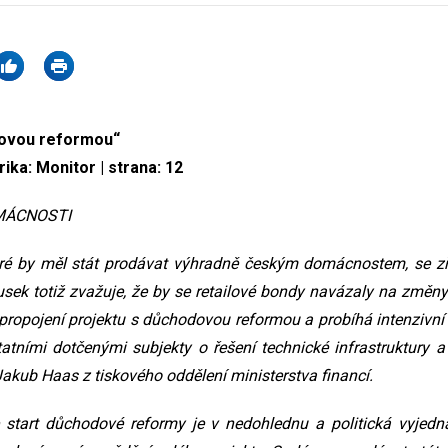
dovou reformou“
rika: Monitor | strana: 12
MÁCNOSTI
teré by měl stát prodávat výhradně českým domácnostem, se zř
usek totiž zvažuje, že by se retailové bondy navázaly na změn
 propojení projektu s důchodovou reformou a probíhá intenzivn
tními dotčenými subjekty o řešení technické infrastruktury a 
Jakub Haas z tiskového oddělení ministerstva financí.
start důchodové reformy je v nedohlednu a politická vyjedn