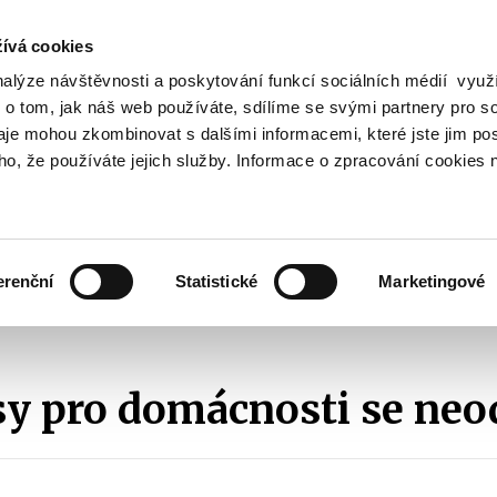
ívá cookies
nalýze návštěvnosti a poskytování funkcí sociálních médií vyu
Vyhledat
 o tom, jak náš web používáte, sdílíme se svými partnery pro so
daje mohou zkombinovat s dalšími informacemi, které jste jim pos
oho, že používáte jejich služby. Informace o zpracování cookies 
Finanční trh
Daně a účetnictví
Z
obrazit
Zobrazit
Zobrazit
ubmenu
submenu
submenu
ozpočtová
Finanční
Daně
olitika
trh
a
erenční
Statistické
Marketingové
účetnictví
2010
Dluhopisy pro domácnosti se neodkládají
y pro domácnosti se neo