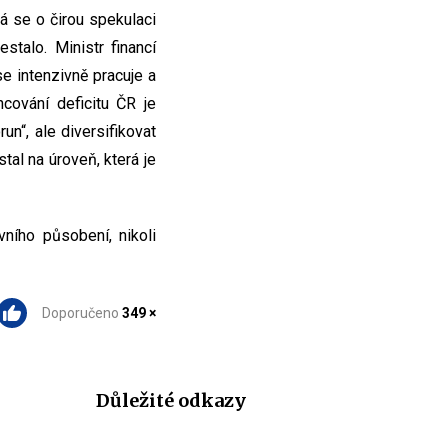
á se o čirou spekulaci
talo. Ministr financí
se intenzivně pracuje a
cování deficitu ČR je
un“, ale diversifikovat
al na úroveň, která je
ního působení, nikoli
Doporučeno
349 ×
Důležité odkazy