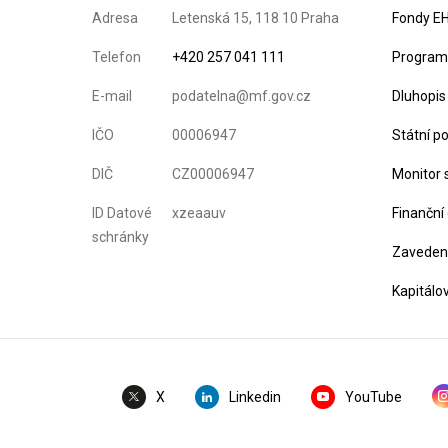
Adresa
Letenská 15, 118 10 Praha
Fondy EH
Telefon
+420 257 041 111
Program 
E-mail
podatelna@mf.gov.cz
Dluhopis
IČO
00006947
Státní p
DIČ
CZ00006947
Monitor 
ID Datové
xzeaauv
Finanční
schránky
Zavedení
Kapitálo
Linkedin
YouTube
X