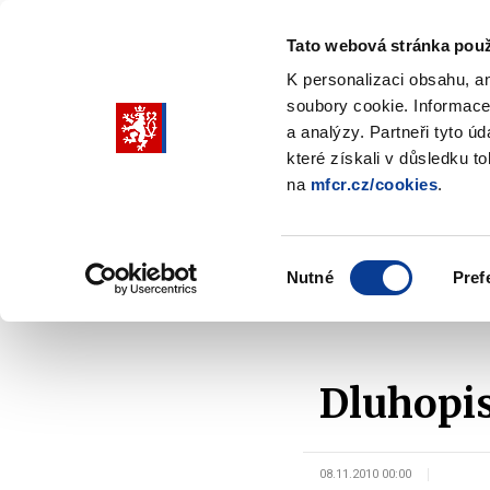
Tato webová stránka použ
K personalizaci obsahu, a
soubory cookie. Informace
Pohybujte
a analýzy. Partneři tyto ú
šipkami
které získali v důsledku t
na
mfcr.cz/cookies
.
nahoru
Ministerstvo
Rozpočtová politika
a
Zobrazit
Z
submenu
s
dolů
Ministerstvo
R
Výběr
p
Nutné
Pref
pro
souhlasu
Domů
Ministerstvo
Média
V médiích
výběr
našeptaných
položek
Dluhopis
08.11.2010 00:00