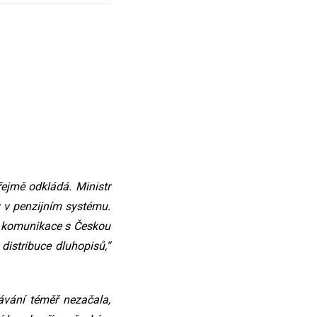
ejmě odkládá. Ministr
y v penzijním systému.
í komunikace s Českou
distribuce dluhopisů,“
ávání téměř nezačala,