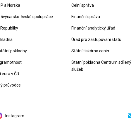
P a Norska
Celní správa
švýcarsko-české spolupráce
Finanční správa
 Republiky
Finanční analytický úřad
okladna
Úřad pro zastupování státu
státní pokladny
Státní tiskárna cenin
 gramotnost
Státní pokladna Centrum sdílen
služeb
 eura v ČR
vý průvodce
Instagram