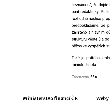
neznamená, že dojde k
paní redaktorky Pela
rozhodně nechce projek
předpokládáme, že pr
zajištěno a hlavním dů
strukturu věřitelů a 
běžná ve vyspělých st
Také je potřeba zmín
ministr Janota.
Zobrazeno
82 ×
Ministerstvo financí ČR
Weby 