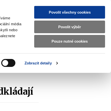
Povolit všechny cookies
žíváme
CZ
EN
ciální média
Základní
Povolit výběr
kytli nebo
informace
naleznete
o
Pouze nutné cookies
ahraničí a EU
Kontrola a regulace
Ministerstvu
Zobrazit
Zobrazit
submenu
submenu
financí
Zahraničí
Kontrola
a
a
v
Zobrazit detaily
EU
regulace
českém
znakovém
jazyce.
dkládají