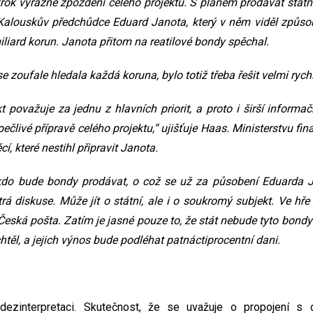
rok výrazné zpoždění celého projektu. S plánem prodávat stát
alouskův předchůdce Eduard Janota, který v něm viděl způsob,
iliard korun. Janota přitom na reatilové bondy spěchal.
se zoufale hledala každá koruna, bylo totiž třeba řešit velmi rych
kt považuje za jednu z hlavních priorit, a proto i širší inform
člivé přípravě celého projektu,“ ujišťuje Haas. Ministerstvu fin
í, které nestihl připravit Janota.
kdo bude bondy prodávat, o což se už za působení Eduarda 
trá diskuse. Může jít o státní, ale i o soukromý subjekt. Ve hře
eská pošta. Zatím je jasné pouze to, že stát nebude tyto bond
těl, a jejich výnos bude podléhat patnáctiprocentní dani.
ezinterpretaci. Skutečnost, že se uvažuje o propojení s