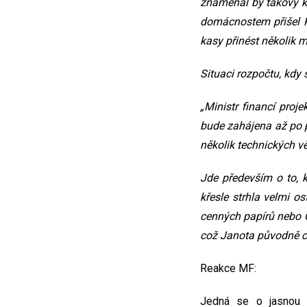
znamenal by takový k
domácnostem přišel K
kasy přinést několik m
Situaci rozpočtu, kdy 
„Ministr financí proje
bude zahájena až po pe
několik technických věc
Jde především o to, 
křesle strhla velmi os
cenných papírů nebo Č
což Janota původně ch
Reakce MF:
Jedná se o jasnou d