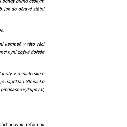
ní bondy přímo českým
 jak do děravé státní
le.
ační kampaň v této věci
ancí nyní zbývá dořešit
Janoty v ministerském
 je například Středisko
y předčasně vykupovat,
 důchodovou reformou