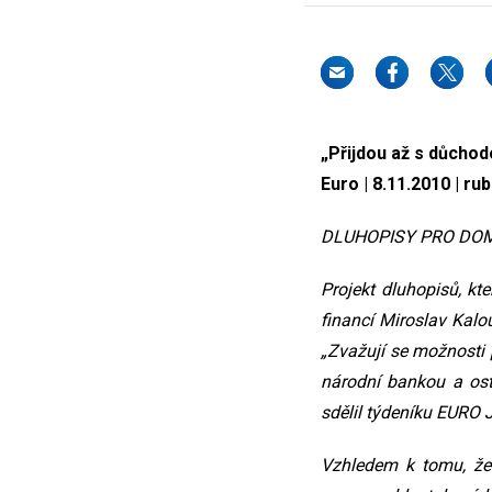
„Přijdou až s důcho
Euro | 8.11.2010 | rub
DLUHOPISY PRO DO
Projekt dluhopisů, k
financí Miroslav Kalo
„Zvažují se možnosti
národní bankou a osta
sdělil týdeníku EURO 
Vzhledem k tomu, že 