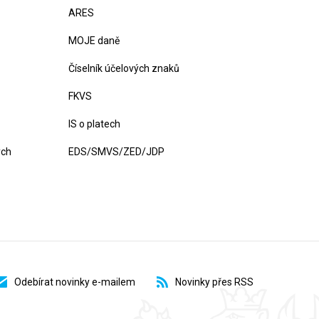
ARES
MOJE daně
Číselník účelových znaků
FKVS
IS o platech
ých
EDS/SMVS/ZED/JDP
Odebírat novinky e-mailem
Novinky přes RSS