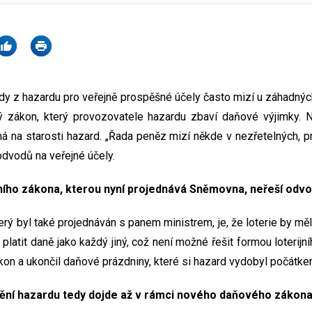
y z hazardu pro veřejně prospěšné účely často mizí u záhadných
zákon, který provozovatele hazardu zbaví daňové výjimky. 
 na starosti hazard. „Řada peněz mizí někde v nezřetelných, pri
vodů na veřejné účely.
jního zákona, kterou nyní projednává Sněmovna, neřeší odv
erý byl také projednáván s panem ministrem, je, že loterie by měly
 platit daně jako každý jiný, což není možné řešit formou loterijn
ákon a ukončil daňové prázdniny, které si hazard vydobyl počátk
ění hazardu tedy dojde až v rámci nového daňového zákon