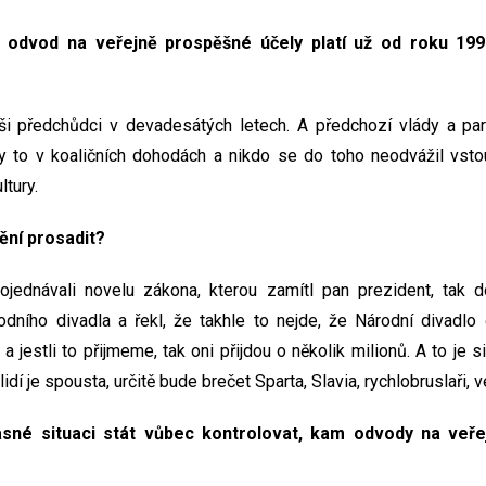
e odvod na veřejně prospěšné účely platí už od roku 199
naši předchůdci v devadesátých letech. A předchozí vlády a pa
ly to v koaličních dohodách a nikdo se do toho neodvážil vstoup
ltury.
ění prosadit?
ojednávali novelu zákona, kterou zamítl pan prezident, tak d
odního divadla a řekl, že takhle to nejde, že Národní divadl
 a jestli to přijmeme, tak oni přijdou o několik milionů. A to je si
í je spousta, určitě bude brečet Sparta, Slavia, rychlobruslaři, ve
sné situaci stát vůbec kontrolovat, kam odvody na veře