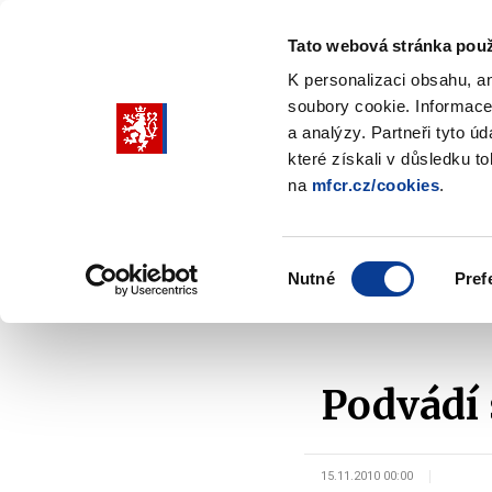
Tato webová stránka použ
K personalizaci obsahu, a
soubory cookie. Informace
Pohybujte
a analýzy. Partneři tyto ú
šipkami
které získali v důsledku t
na
mfcr.cz/cookies
.
nahoru
Ministerstvo
Rozpočtová politika
a
Zobrazit
Z
submenu
s
dolů
Ministerstvo
R
Výběr
p
Nutné
Pref
pro
souhlasu
Domů
Ministerstvo
Média
V médiích
výběr
našeptaných
položek
Podvádí 
15.11.2010 00:00