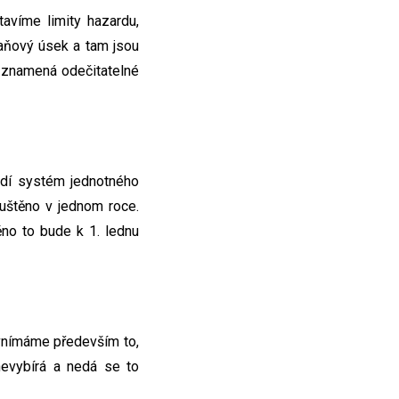
avíme limity hazardu,
daňový úsek a tam jsou
To znamená odečitatelné
ádí systém jednotného
puštěno v jednom roce.
ěno to bude k 1. lednu
 vnímáme především to,
nevybírá a nedá se to