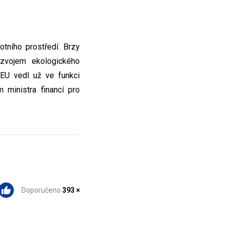
tního prostředí. Brzy
ozvojem ekologického
EU vedl už ve funkci
 ministra financí pro
Doporučeno
393 ×