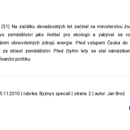
51) Na začátku devadesátých let začínal na ministerstvu živo
tvo zemědělství jako ředitel pro ekologii a zabýval se r
váním obnovitelných zdrojů energie. Před vstupem Česka do 
 za oblast zemědělství. Před čtyřmi lety se stal náměstkem
nanční politiku.
.11.2010 | rubrika: Byznys speciál | strana: 2 | autor: Jan Brož