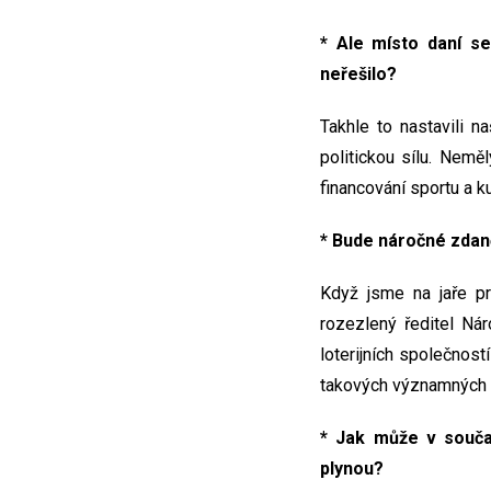
* Ale místo daní s
neřešilo?
Takhle to nastavili 
politickou sílu. Nemě
financování sportu a ku
* Bude náročné zdan
Když jsme na jaře pr
rozezlený ředitel Nár
loterijních společností
takových významných lid
* Jak může v souča
plynou?