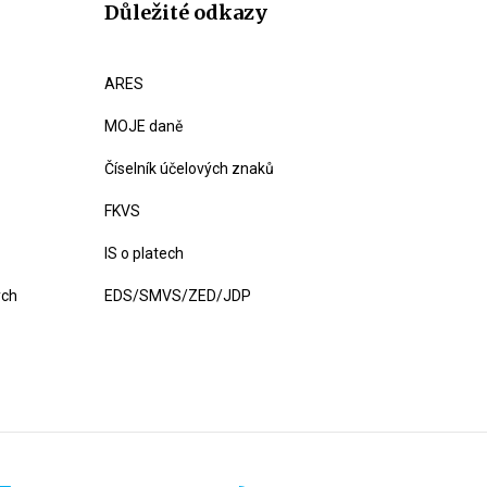
Důležité odkazy
ARES
MOJE daně
Číselník účelových znaků
FKVS
IS o platech
ých
EDS/SMVS/ZED/JDP