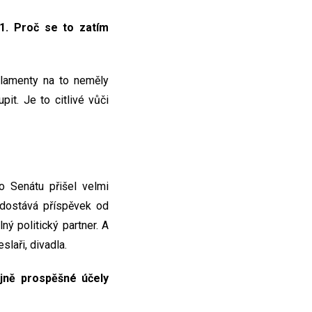
1. Proč se to zatím
rlamenty na to neměly
it. Je to citlivé vůči
o Senátu přišel velmi
o dostává příspěvek od
lný politický partner. A
slaři, divadla.
jně prospěšné účely