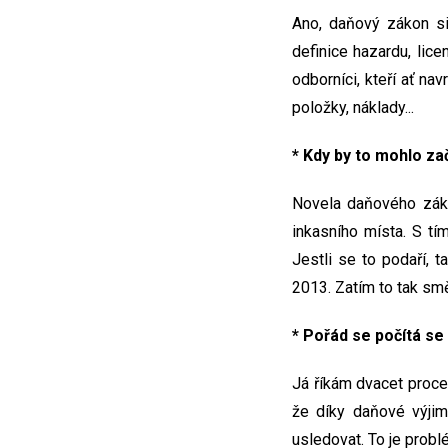
Ano, daňový zákon si
definice hazardu, lic
odborníci, kteří ať na
položky, náklady...
* Kdy by to mohlo zač
Novela daňového záko
inkasního místa. S tí
Jestli se to podaří, 
2013. Zatím to tak smě
* Pořád se počítá s
Já říkám dvacet proce
že díky daňové výjim
usledovat. To je probl