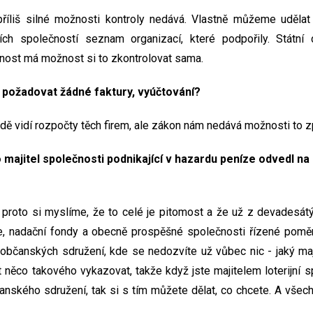
příliš silné možnosti kontroly nedává. Vlastně můžeme uděla
ních společností seznam organizací, které podpořily. Státn
ejnost má možnost si to zkontrolovat sama.
 požadovat žádné faktury, vyúčtování?
adě vidí rozpočty těch firem, ale zákon nám nedává možnosti to z
 majitel společnosti podnikající v hazardu peníze odvedl na 
A proto si myslíme, že to celé je pitomost a že už z devadesátý
ce, nadační fondy a obecně prospěšné společnosti řízené pom
občanských sdružení, kde se nedozvíte už vůbec nic - jaký mají m
něco takového vykazovat, takže když jste majitelem loterijní s
anského sdružení, tak si s tím můžete dělat, co chcete. A vše