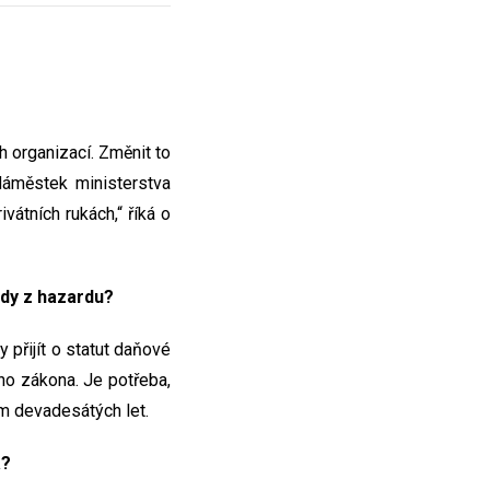
 organizací. Změnit to
Náměstek ministerstva
vátních rukách,“ říká o
ody z hazardu?
 přijít o statut daňové
ího zákona. Je potřeba,
em devadesátých let.
a?