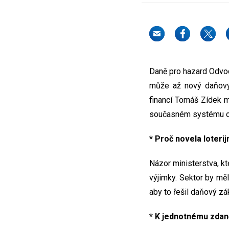
Daně pro hazard Odvod
může až nový daňový 
financí Tomáš Zídek má
současném systému od
* Proč novela loteri
Názor ministerstva, kt
výjimky. Sektor by měl
aby to řešil daňový z
* K jednotnému zdan