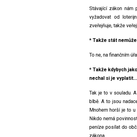
Stávající zákon nám 
vyžadovat od loterij
zveřejňuje, takže veř
* Takže stát nemůže
To ne, na finančním úř
* Takže kdybych jako
nechal si je vyplatit...
Tak je to v souladu. 
blbě. A to jsou nada
Mnohem horší je to u 
Nikdo nemá povinnost 
peníze posílat do obč
zákona.