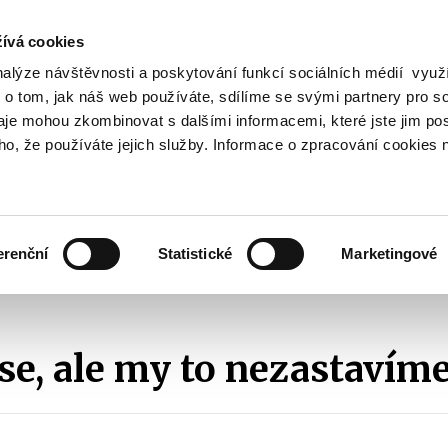
ívá cookies
nalýze návštěvnosti a poskytování funkcí sociálních médií vyu
Vyhledat
 o tom, jak náš web používáte, sdílíme se svými partnery pro so
daje mohou zkombinovat s dalšími informacemi, které jste jim pos
oho, že používáte jejich služby. Informace o zpracování cookies 
Finanční trh
Daně a účetnictví
Z
obrazit
Zobrazit
Zobrazit
ubmenu
submenu
submenu
ozpočtová
Finanční
Daně
olitika
trh
a
erenční
Statistické
Marketingové
účetnictví
2010
Podvádí se, ale my to nezastavíme
se, ale my to nezastavím