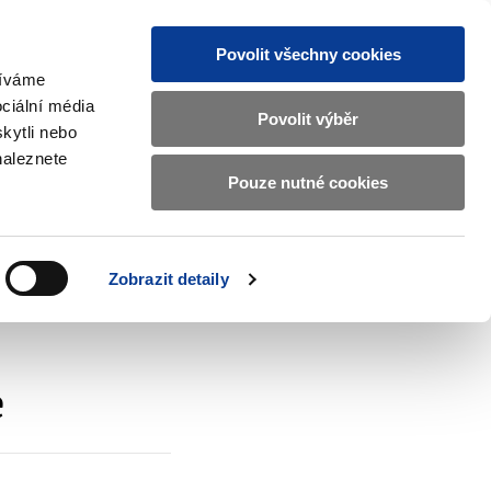
Povolit všechny cookies
žíváme
CZ
EN
ciální média
Základní
Povolit výběr
kytli nebo
informace
naleznete
o
Pouze nutné cookies
ahraničí a EU
Kontrola a regulace
Ministerstvu
Zobrazit
Zobrazit
submenu
submenu
financí
Zahraničí
Kontrola
a
a
v
Zobrazit detaily
EU
regulace
českém
znakovém
jazyce.
e