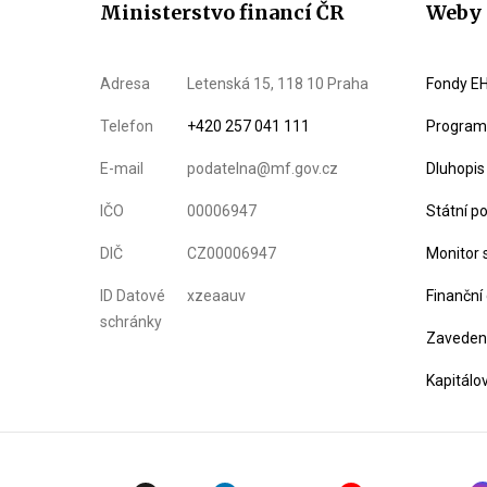
Ministerstvo financí ČR
Weby 
Adresa
Letenská 15, 118 10 Praha
Fondy EH
Telefon
+420 257 041 111
Program 
E-mail
podatelna@mf.gov.cz
Dluhopis
IČO
00006947
Státní p
DIČ
CZ00006947
Monitor 
ID Datové
xzeaauv
Finanční
schránky
Zavedení
Kapitálo