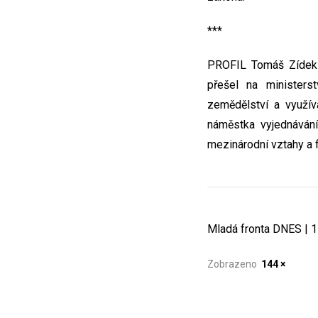
***
PROFIL Tomáš Zídek (
přešel na ministers
zemědělství a využí
náměstka vyjednávání
mezinárodní vztahy a fi
Mladá fronta DNES | 15
Zobrazeno
144 ×