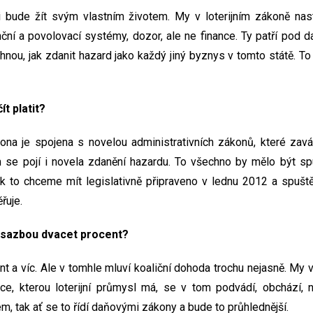
 bude žít svým vlastním životem. My v loterijním zákoně nast
enční a povolovací systémy, dozor, ale ne finance. Ty patří pod 
vrhnou, jak zdanit hazard jako každý jiný byznys v tomto státě. 
ít platit?
na je spojena s novelou administrativních zákonů, které zav
m se pojí i novela zdanění hazardu. To všechno by mělo být s
tak to chceme mít legislativně připraveno v lednu 2012 a spušt
řuje.
e sazbou dvacet procent?
nt a víc. Ale v tomhle mluví koaliční dohoda trochu nejasně. My
ce, kterou loterijní průmysl má, se v tom podvádí, obchází, 
ém, tak ať se to řídí daňovými zákony a bude to průhlednější.