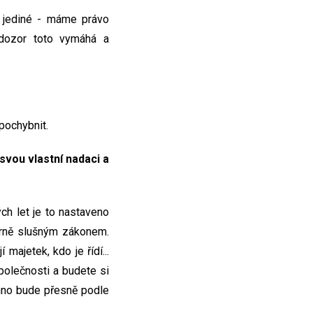
t jediné - máme právo
í dozor toto vymáhá a
pochybnit.
svou vlastní nadaci a
ch let je to nastaveno
ěrně slušným zákonem.
ajetek, kdo je řídí...
polečnosti a budete si
chno bude přesně podle