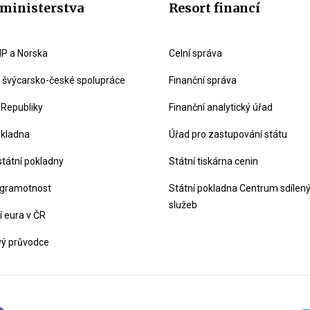
ministerstva
Resort financí
P a Norska
Celní správa
švýcarsko-české spolupráce
Finanční správa
 Republiky
Finanční analytický úřad
okladna
Úřad pro zastupování státu
státní pokladny
Státní tiskárna cenin
 gramotnost
Státní pokladna Centrum sdílen
služeb
 eura v ČR
vý průvodce