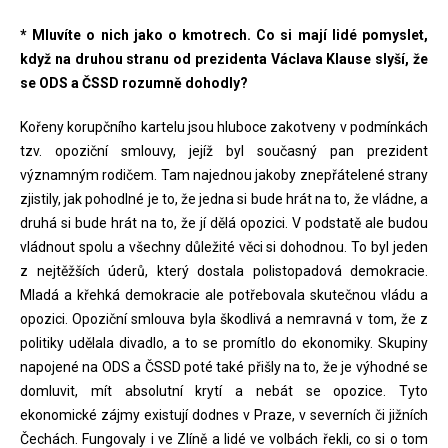
* Mluvíte o nich jako o kmotrech. Co si mají lidé pomyslet,
když na druhou stranu od prezidenta Václava Klause slyší, že
se ODS a ČSSD rozumně dohodly?
Kořeny korupčního kartelu jsou hluboce zakotveny v podmínkách
tzv. opoziční smlouvy, jejíž byl současný pan prezident
významným rodičem. Tam najednou jakoby znepřátelené strany
zjistily, jak pohodlné je to, že jedna si bude hrát na to, že vládne, a
druhá si bude hrát na to, že jí dělá opozici. V podstatě ale budou
vládnout spolu a všechny důležité věci si dohodnou. To byl jeden
z nejtěžších úderů, který dostala polistopadová demokracie.
Mladá a křehká demokracie ale potřebovala skutečnou vládu a
opozici. Opoziční smlouva byla škodlivá a nemravná v tom, že z
politiky udělala divadlo, a to se promítlo do ekonomiky. Skupiny
napojené na ODS a ČSSD poté také přišly na to, že je výhodné se
domluvit, mít absolutní krytí a nebát se opozice. Tyto
ekonomické zájmy existují dodnes v Praze, v severních či jižních
Čechách. Fungovaly i ve Zlíně a lidé ve volbách řekli, co si o tom