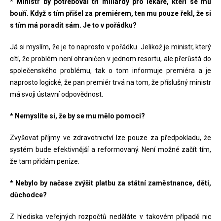
* Ministr by potřeboval tři miliardy pro lékaře, kteří se mu
bouří. Když s tím přišel za premiérem, ten mu pouze řekl, že si
s tím má poradit sám. Je to v pořádku?
Já si myslím, že je to naprosto v pořádku. Jelikož je ministr, který
cítí, že problém není ohraničen v jednom resortu, ale přerůstá do
společenského problému, tak o tom informuje premiéra a je
naprosto logické, že pan premiér trvá na tom, že příslušný ministr
má svoji ústavní odpovědnost.
* Nemyslíte si, že by se mu mělo pomoci?
Zvyšovat příjmy ve zdravotnictví lze pouze za předpokladu, že
systém bude efektivnější a reformovaný. Není možné začít tím,
že tam přidám peníze.
* Nebylo by načase zvýšit platbu za státní zaměstnance, děti,
důchodce?
Z hlediska veřejných rozpočtů neděláte v takovém případě nic