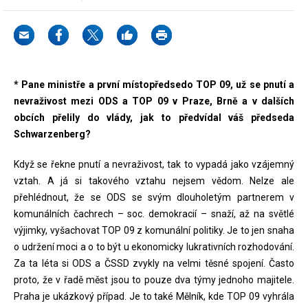
* Pane ministře a první místopředsedo TOP 09, už se pnutí a
nevraživost mezi ODS a TOP 09 v Praze, Brně a v dalších
obcích přelily do vlády, jak to předvídal váš předseda
Schwarzenberg?
Když se řekne pnutí a nevraživost, tak to vypadá jako vzájemný
vztah. A já si takového vztahu nejsem vědom. Nelze ale
přehlédnout, že se ODS se svým dlouholetým partnerem v
komunálních čachrech – soc. demokracií – snaží, až na světlé
výjimky, vyšachovat TOP 09 z komunální politiky. Je to jen snaha
o udržení moci a o to být u ekonomicky lukrativních rozhodování.
Za ta léta si ODS a ČSSD zvykly na velmi těsné spojení. Často
proto, že v řadě měst jsou to pouze dva týmy jednoho majitele.
Praha je ukázkový případ. Je to také Mělník, kde TOP 09 vyhrála