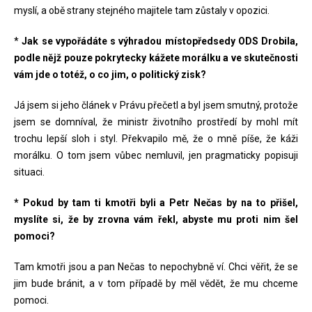
myslí, a obě strany stejného majitele tam zůstaly v opozici.
*
Jak se vypořádáte s výhradou místopředsedy ODS Drobila,
podle nějž pouze pokrytecky kážete morálku a ve skutečnosti
vám jde o totéž, o co jim, o politický zisk?
Já jsem si jeho článek v Právu přečetl a byl jsem smutný, protože
jsem se domníval, že ministr životního prostředí by mohl mít
trochu lepší sloh i styl. Překvapilo mě, že o mně píše, že káži
morálku. O tom jsem vůbec nemluvil, jen pragmaticky popisuji
situaci.
* Pokud by tam ti kmotři byli a Petr Nečas by na to přišel,
myslíte si, že by zrovna vám řekl, abyste mu proti nim šel
pomoci?
Tam kmotři jsou a pan Nečas to nepochybně ví. Chci věřit, že se
jim bude bránit, a v tom případě by měl vědět, že mu chceme
pomoci.