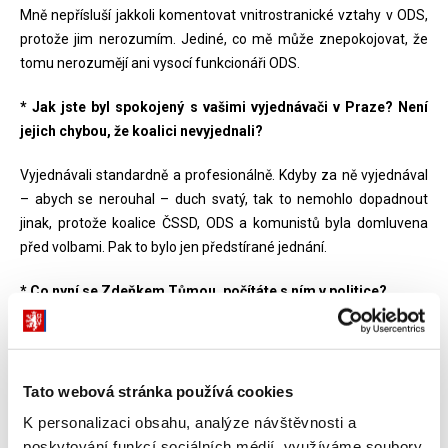
Mně nepřísluší jakkoli komentovat vnitrostranické vztahy v ODS,
protože jim nerozumím. Jediné, co mě může znepokojovat, že
tomu nerozumějí ani vysocí funkcionáři ODS.
* Jak jste byl spokojený s vašimi vyjednávači v Praze? Není
jejich chybou, že koalici nevyjednali?
Vyjednávali standardně a profesionálně. Kdyby za ně vyjednával
– abych se nerouhal – duch svatý, tak to nemohlo dopadnout
jinak, protože koalice ČSSD, ODS a komunistů byla domluvena
před volbami. Pak to bylo jen předstírané jednání.
* Co nyní se Zdeňkem Tůmou, počítáte s ním v politice?
Zdeněk Tůma je člen TOP 09. Je to člověk, ke kterému mám
dlouholetý pracovní vztah plný respektu a také vztah přátelský.
Oba si děláme legraci z mediálních náznaků, že Tůma je
Tato webová stránka používá cookies
politickým rivalem Kalouska. Já s ním počítám a doufám, že i on
K personalizaci obsahu, analýze návštěvnosti a
se mnou.
poskytování funkcí sociálních médií využíváme soubory