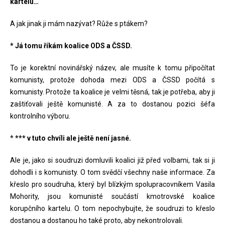
kartelu…
A jak jinak ji mám nazývat? Růže s ptákem?
* Já tomu říkám koalice ODS a ČSSD.
To je korektní novinářský název, ale musíte k tomu připočítat
komunisty, protože dohoda mezi ODS a ČSSD počítá s
komunisty. Protože ta koalice je velmi těsná, tak je potřeba, aby ji
zaštiťovali ještě komunisté. A za to dostanou pozici šéfa
kontrolního výboru.
*
*** v tuto chvíli ale ještě není jasné.
Ale je, jako si soudruzi domluvili koalici již před volbami, tak si ji
dohodli i s komunisty. O tom svědčí všechny naše informace. Za
křeslo pro soudruha, který byl blízkým spolupracovníkem Vasila
Mohority, jsou komunisté součástí kmotrovské koalice
korupčního kartelu. O tom nepochybujte, že soudruzi to křeslo
dostanou a dostanou ho také proto, aby nekontrolovali.