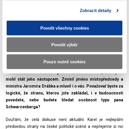
to také třetí místo.
Zobrazit detaily
* *** předseda si dovolil být upřímnější a řekl, že se ve
volbách projevilo to, že se vám nepodařilo vytvořit normální
Povolit všechny cookies
organizaci strany.
Povolit výběr
Záleží na krajích. V některém kraji už se podařilo zakotvit
formálně i neformálně. Jinde je to trochu slabší. Není to nic jiného
než přirozené obtíže růstu.
Pouze nutné cookies
* Předseda Schwarzenberg začal uvažovat o tom, kdo by se
mohl stát jeho nástupcem. Zmínil jméno místopředsedy a
ministra Jaromíra Drábka a mluvil i o vás. Považoval byste za
logické, že stranu, kterou jste zakládal, i v budoucnosti
povedete, nebo budete hledat osobnost typu pana
Schwarzenberga?
Doufám, že celá diskuse není aktuální. Karel je nejlepším
předsedou strany na české politické scéně a nepřejeme si nic