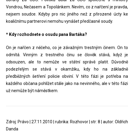
Vondrou, Nečasem a Topolánkem. Nevím, co z nařčení je pravda,
nejsem soudce. Kdyby pro nic jiného než z přirozené úcty ke
koaličnímu partnerovi nemohu vynášet předčasné soudy.
* Kdy rozhodnete o osudu pana Bartáka?
On je nařčen z něčeho, co je závažným trestným činem. On to
odmítá. Vinným z trestného činu se člověk stává, když je
odsouzen, ale to nemůže ve státní správě platit. Důvodně
podezřelým se stává v okamžiku, kdy ho na základně
předběžných šetření policie obviní. V této fázi je potřeba na
každého občana pohlížet stále jako na nevinného, ale v této fázi
už nemůže být náměstkem.
Zdroj: Právo | 27.11.2010 | rubrika: Rozhovor | str: 8 | autor: Oldřich
Danda