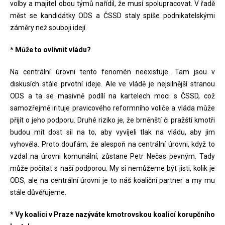
volby a majitel obou týmů nařídil, že musí spolupracovat. V řadě
měst se kandidátky ODS a ČSSD staly spíše podnikatelskými
záměry než souboji idejí.
* Může to ovlivnit vládu?
Na centrální úrovni tento fenomén neexistuje. Tam jsou v
diskusích stále prvotní ideje. Ale ve vládě je nejsilnější stranou
ODS a ta se masivně podílí na kartelech moci s ČSSD, což
samozřejmě irituje pravicového reformního voliče a vláda může
přijít o jeho podporu. Druhé riziko je, že brněnští či pražští kmotři
budou mít dost sil na to, aby vyvíjeli tlak na vládu, aby jim
vyhověla. Proto doufám, že alespoň na centrální úrovni, když to
vzdal na úrovni komunální, zůstane Petr Nečas pevným. Tady
může počítat s naší podporou. My si nemůžeme být jisti, kolik je
ODS, ale na centrální úrovni je to náš koaliční partner a my mu
stále důvěřujeme.
* Vy koalici v Praze nazýváte kmotrovskou koalicí korupčního