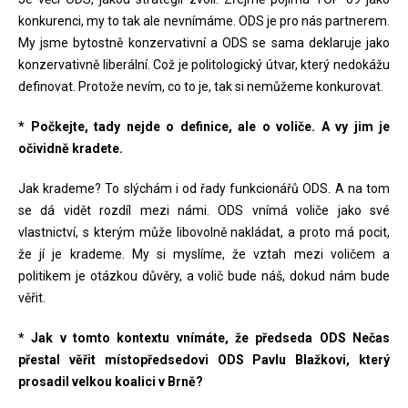
konkurenci, my to tak ale nevnímáme. ODS je pro nás partnerem.
My jsme bytostně konzervativní a ODS se sama deklaruje jako
konzervativně liberální. Což je politologický útvar, který nedokážu
definovat. Protože nevím, co to je, tak si nemůžeme konkurovat.
* Počkejte, tady nejde o definice, ale o voliče. A vy jim je
očividně kradete.
Jak krademe? To slýchám i od řady funkcionářů ODS. A na tom
se dá vidět rozdíl mezi námi. ODS vnímá voliče jako své
vlastnictví, s kterým může libovolně nakládat, a proto má pocit,
že jí je krademe. My si myslíme, že vztah mezi voličem a
politikem je otázkou důvěry, a volič bude náš, dokud nám bude
věřit.
* Jak v tomto kontextu vnímáte, že předseda ODS Nečas
přestal věřit místopředsedovi ODS Pavlu Blažkovi, který
prosadil velkou koalici v Brně?