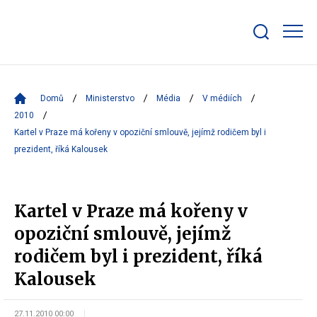
Zobrazit/skrýt
search
bar
Domů
Ministerstvo
Média
V médiích
2010
Kartel v Praze má kořeny v opoziční smlouvě, jejímž rodičem byl i
prezident, říká Kalousek
Kartel v Praze má kořeny v
opoziční smlouvě, jejímž
rodičem byl i prezident, říká
Kalousek
27.11.2010 00:00