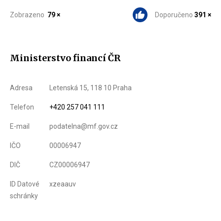
Zobrazeno
79 ×
Doporučeno
391 ×
Ministerstvo financí ČR
Adresa
Letenská 15, 118 10 Praha
Telefon
+420 257 041 111
E-mail
podatelna@mf.gov.cz
IČO
00006947
DIČ
CZ00006947
ID Datové
xzeaauv
schránky