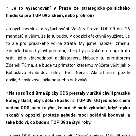
* Je to vyšachování v Praze ze strategicko-politického
hlediska pro TOP 09 ziskem, nebo prohrou?
Já bych nemluvil o vyšachování. Voliči v Praze TOP 09 dali 26
mandátů a věřím, že je tu budou v opozici efektivně využívat. Je
to ale pro pražského voliče ztráta. My jsme nabízeli změnu.
Zdeněk Tůma by byl primátor, který by pražskému magistrátu
vrátil jeho věrohodnost a důstojnost. Nebude tu primátorem
Zdeněk Tůma, ale bude tu primátor, kterému můžete věřit, jak o
Bohuslavu Svobodovi mluvil Petr Nečas. Akorát nám pozdě
došlo, že oslovoval někoho jiného než voliče.
* Na rozdíl od Brna špičky ODS přestaly v určité chvíli pražské
kolegy tlačit, aby udělali koalici s TOP 09. Od jednoho člena
vedení ODS jsem i slyšel, že pro ně bude výhodné, když topka
skončí v opozici, protože nebude moci pořádně bodovat, a
také kdo ví, co bude s TOP 09 za čtyři roky.
Je věcí ODS, jakou strategii zvolí. Zřejmě pojímá TOP 09 jako