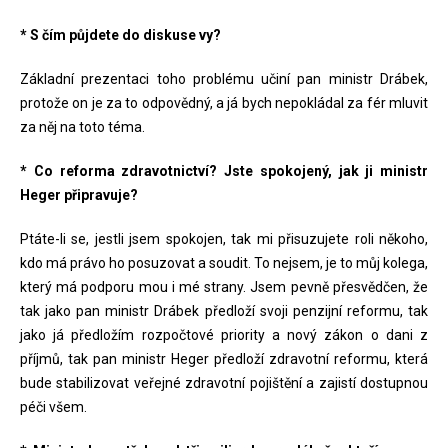
* S čím půjdete do diskuse vy?
Základní prezentaci toho problému učiní pan ministr Drábek,
protože on je za to odpovědný, a já bych nepokládal za fér mluvit
za něj na toto téma.
* Co reforma zdravotnictví? Jste spokojený, jak ji ministr
Heger připravuje?
Ptáte-li se, jestli jsem spokojen, tak mi přisuzujete roli někoho,
kdo má právo ho posuzovat a soudit. To nejsem, je to můj kolega,
který má podporu mou i mé strany. Jsem pevně přesvědčen, že
tak jako pan ministr Drábek předloží svoji penzijní reformu, tak
jako já předložím rozpočtové priority a nový zákon o dani z
příjmů, tak pan ministr Heger předloží zdravotní reformu, která
bude stabilizovat veřejné zdravotní pojištění a zajistí dostupnou
péči všem.