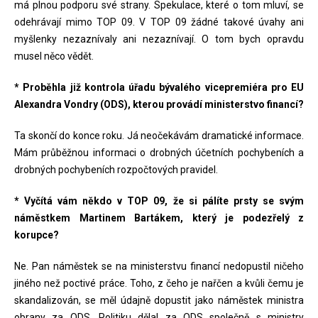
má plnou podporu své strany. Spekulace, které o tom mluví, se
odehrávají mimo TOP 09. V TOP 09 žádné takové úvahy ani
myšlenky nezaznívaly ani nezaznívají. O tom bych opravdu
musel něco vědět.
* Proběhla již kontrola úřadu bývalého vicepremiéra pro EU
Alexandra Vondry (ODS), kterou provádí ministerstvo financí?
Ta skončí do konce roku. Já neočekávám dramatické informace.
Mám průběžnou informaci o drobných účetních pochybeních a
drobných pochybeních rozpočtových pravidel.
* Vyčítá vám někdo v TOP 09, že si pálíte prsty se svým
náměstkem Martinem Bartákem, který je podezřelý z
korupce?
Ne. Pan náměstek se na ministerstvu financí nedopustil ničeho
jiného než poctivé práce. Toho, z čeho je nařčen a kvůli čemu je
skandalizován, se měl údajně dopustit jako náměstek ministra
obrany za ODS. Politiku dělal za ODS společně s ministry