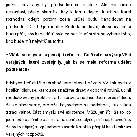
jiného, než aby byl předsedou co nejdéle. Ale čas nikdo
nezastaví, přijde okamžik, kdy k tomu dojde. A až se Karel
rozhodne odejít, potom zcela určitě budu kandidovat na
předsedu. TOP 09 je mé dítě. Budu kandidovat, ale současně si
budu přát, aby kandidátů bylo co nejvíc, ať si strana vybere toho,
kdo bude mít největší autoritu.
* Vláda se chystá na penzijní reformu. Co říkáte na výkop Věcí
veřejných, které zveřejnily, jak by se měla reforma udělat
podle nich?
Kdybych teď chtěl podrobně komentovat názory VV, tak bych z
koaliční diskuse, kterou se snažíme držet v odborné rovině, učinil
medializovaný problém, a to opravdu nechci. Jsem přesvědčen,
že se shodneme, protože kdybychom se nedohodli, tak vláda
ztrácí valnou část smyslu své existence. Můžu jen říci, že to, co
jsem od koaličního partnera na schůzce slyšel, mě nepřesvědčilo,
že by to nějakým způsobem zásadně mohlo přispět ke stabilizaci
veřejných rozpočtů.