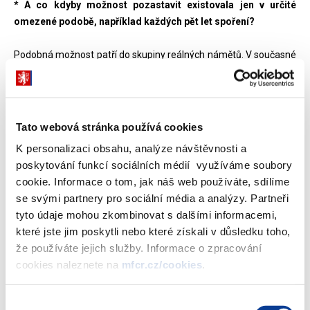
* A co kdyby možnost pozastavit existovala jen v určité
omezené podobě, například každých pět let spoření?
Podobná možnost patří do skupiny reálných námětů. V současné
době si děláme test praktičnosti a provozuschopnosti – jestli by
bylo možné to pozastavit jedenkrát, vícekrát, spíš na začátku,
nebo na konci.
Tato webová stránka používá cookies
K personalizaci obsahu, analýze návštěvnosti a
* Jako jednu ze změn, které se v návrhu novely
poskytování funkcí sociálních médií využíváme soubory
pravděpodobně objeví, jste uvedl úpravu dědění ve druhém
cookie. Informace o tom, jak náš web používáte, sdílíme
pilíři. O co jde?
se svými partnery pro sociální média a analýzy. Partneři
tyto údaje mohou zkombinovat s dalšími informacemi,
Dědění je velká výhoda proti prvnímu pilíři, kde se nic dědit nedá.
které jste jim poskytli nebo které získali v důsledku toho,
Dnes je dědění navrženo tak, že dědictví přejde do druhého pilíře
že používáte jejich služby. Informace o zpracování
dědice, pokud ho má založený, a když ho nemá, tak dědí v
cookies naleznete na
mfcr.cz/cookies
.
penězích. Podle návrhu by se mohl dědic rozhodnout, jestli chce
výplatu v penězích, nebo převodem na svůj účet ve druhém pilíři.
Výběr
Případně by se dědictví rozdělilo v poměru, v jakém si zesnulý