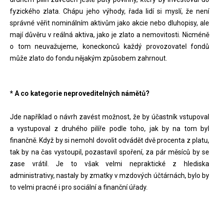
fyzického zlata. Chápu jeho výhody, řada lidí si myslí, že není
správné věřit nominálním aktivům jako akcie nebo dluhopisy, ale
mají důvěru v reálná aktiva, jako je zlato a nemovitosti. Nicméně
o tom neuvažujeme, koneckonců každý provozovatel fondů
může zlato do fondu nějakým způsobem zahrnout.
* A co kategorie neproveditelných námětů?
Jde například o návrh zavést možnost, že by účastník vstupoval
a vystupoval z druhého pilíře podle toho, jak by na tom byl
finančně. Když by si nemohl dovolit odvádět dvě procenta z platu,
tak by na čas vystoupil, pozastavil spoření, za pár měsíců by se
zase vrátil. Je to však velmi nepraktické z hlediska
administrativy, nastaly by zmatky v mzdových účtárnách, bylo by
to velmi pracné i pro sociální a finanční úřady.