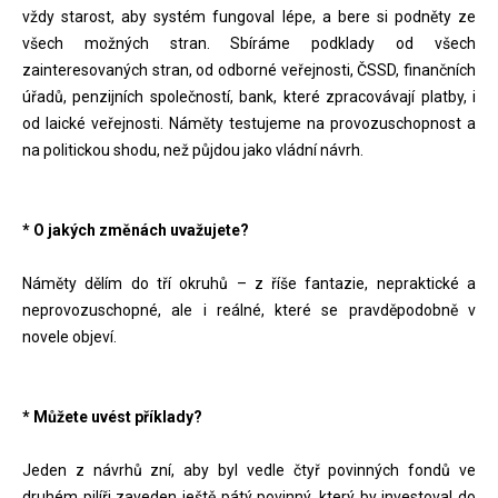
vždy starost, aby systém fungoval lépe, a bere si podněty ze
všech možných stran. Sbíráme podklady od všech
zainteresovaných stran, od odborné veřejnosti, ČSSD, finančních
úřadů, penzijních společností, bank, které zpracovávají platby, i
od laické veřejnosti. Náměty testujeme na provozuschopnost a
na politickou shodu, než půjdou jako vládní návrh.
* O jakých změnách uvažujete?
Náměty dělím do tří okruhů – z říše fantazie, nepraktické a
neprovozuschopné, ale i reálné, které se pravděpodobně v
novele objeví.
* Můžete uvést příklady?
Jeden z návrhů zní, aby byl vedle čtyř povinných fondů ve
druhém pilíři zaveden ještě pátý povinný, který by investoval do