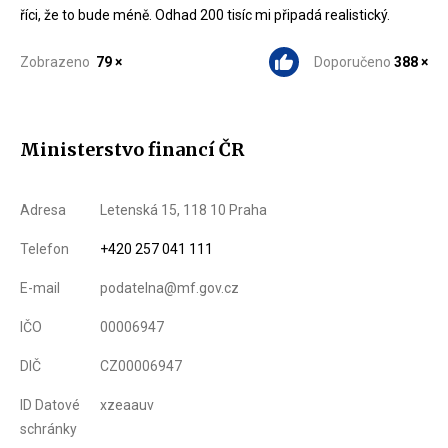
říci, že to bude méně. Odhad 200 tisíc mi připadá realistický.
Zobrazeno
79 ×
Doporučeno
388 ×
Ministerstvo financí ČR
Adresa
Letenská 15, 118 10 Praha
Telefon
+420 257 041 111
E-mail
podatelna@mf.gov.cz
IČO
00006947
DIČ
CZ00006947
ID Datové
xzeaauv
schránky