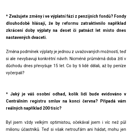
* Zvažujete změny i ve výplatní fázi z penzijních fondů? Fondy
dlouhodobě hlásají, že by reformu zatraktivnilo například
zkrácení doby výplaty na deset či patnáct let místo dnes
nastavených dvaceti.
Změna podmínek výplaty je jednou z uvažovaných možností, teď
si ale nevybavuji konkrétní návrh. Nicméně průměrná doba žití v
důchodu dnes převyšuje 15 let. Co by ti lidé dělali, až by peníze
vyčerpali?
* Jaký je váš osobní odhad, kolik lidí bude evidováno v
Centrálním registru smluv na konci června? Připadá vám
reálných například 200 tisíc?
Byl jsem vždy velkým optimistou, očekával jsem i víc než půl
milionu účastníků. Teď si však netroufám ani hádat, mohu jen