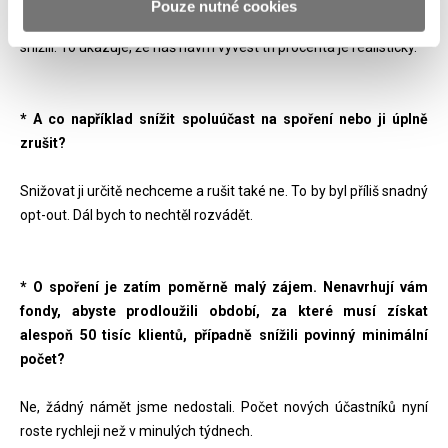
Pouze nutné cookies
hodnotách, ale představovalo to velký rozpočtový dopad, tak to
snížili. To ukazuje, že náš návrh vyvést tři procenta je realistický.
* A co například snížit spoluúčast na spoření nebo ji úplně
zrušit?
Snižovat ji určitě nechceme a rušit také ne. To by byl příliš snadný
opt-out. Dál bych to nechtěl rozvádět.
* O spoření je zatím poměrně malý zájem. Nenavrhují vám
fondy, abyste prodloužili období, za které musí získat
alespoň 50 tisíc klientů, případně snížili povinný minimální
počet?
Ne, žádný námět jsme nedostali. Počet nových účastníků nyní
roste rychleji než v minulých týdnech.