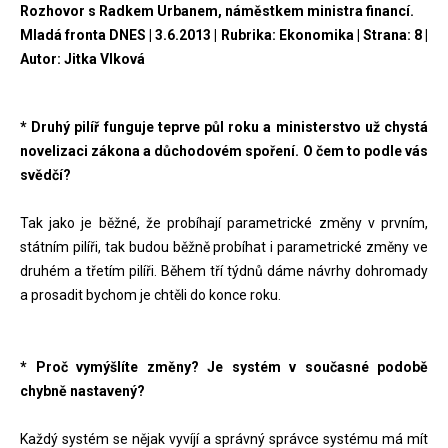
Rozhovor s Radkem Urbanem, náměstkem ministra financí.
Mladá fronta DNES | 3.6.2013 | Rubrika: Ekonomika | Strana: 8 |
Autor: Jitka Vlková
* Druhý pilíř funguje teprve půl roku a ministerstvo už chystá
novelizaci zákona a důchodovém spoření. O čem to podle vás
svědčí?
Tak jako je běžné, že probíhají parametrické změny v prvním,
státním pilíři, tak budou běžně probíhat i parametrické změny ve
druhém a třetím pilíři. Během tří týdnů dáme návrhy dohromady
a prosadit bychom je chtěli do konce roku.
* Proč vymýšlíte změny? Je systém v současné podobě
chybně nastavený?
Každý systém se nějak vyvíjí a správný správce systému má mít