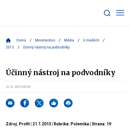
Zobrazit/skrýt
search
bar
Domů
Ministerstvo
Média
V médiích
2013
Účinný nástroj na podvodníky
Účinný nástroj na podvodníky
21.01.2013 00:00
Zdroj: Profit | 21.1.2013 | Rubrika: Polemika | Strana: 19