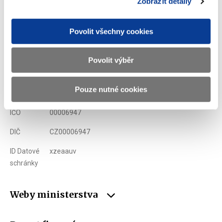
Zobrazit detaily
Ministerstvo financí ČR
Povolit všechny cookies
Adresa
Letenská 15, 118 10 Praha
Povolit výběr
Telefon
+420 257 041 111
Pouze nutné cookies
E-mail
podatelna@mf.gov.cz
IČO
00006947
DIČ
CZ00006947
ID Datové
xzeaauv
schránky
Weby ministerstva