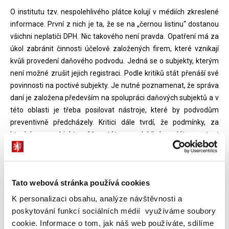
O institutu tzv. nespolehlivého plátce kolují v médiích zkreslené
informace. První z nich je ta, že se na „černou listinu“ dostanou
všichni neplatiči DPH. Nic takového není pravda. Opatření má za
úkol zabránit činnosti účelově založených firem, které vznikají
kvůli provedení daňového podvodu. Jedná se o subjekty, kterým
není možné zrušit jejich registraci. Podle kritiků stát přenáší své
povinnosti na poctivé subjekty. Je nutné poznamenat, že správa
daní je založena především na spolupráci daňových subjektů a v
této oblasti je třeba posilovat nástroje, které by podvodům
preventivně předcházely. Kritici dále tvrdí, že podmínky, za
kterých se subjekt může stát nespolehlivým plátcem, text
zákona vymezuje velice vágně. Možnosti podvodníků jsou však
takové, že je nelze plně postihovat těmi prostředky, které má
daňová správa k dispozici. Proto musíme hledat další nástroje,
Tato webová stránka používá cookies
kterými je možno pružněji reagovat na měnící se formy podvodů.
Příliš přesná legislativní formulace má za následek nutnost
K personalizaci obsahu, analýze návštěvnosti a
častých novel se zpožděním reagujících na aktuální situaci. V této
poskytování funkcí sociálních médií využíváme soubory
souvislosti Generální finanční ředitelství
vydalo na svých
cookie. Informace o tom, jak náš web používáte, sdílíme