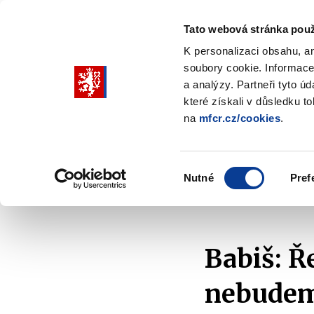
Tato webová stránka použ
K personalizaci obsahu, a
soubory cookie. Informace
Pohybujte
a analýzy. Partneři tyto ú
šipkami
které získali v důsledku t
na
mfcr.cz/cookies
.
nahoru
Ministerstvo
Rozpočtová politika
a
Zobrazit
Z
submenu
s
dolů
Ministerstvo
R
Výběr
p
Nutné
Pref
pro
souhlasu
Domů
Ministerstvo
Média
V médiích
výběr
našeptaných
položek
Babiš: 
nebude