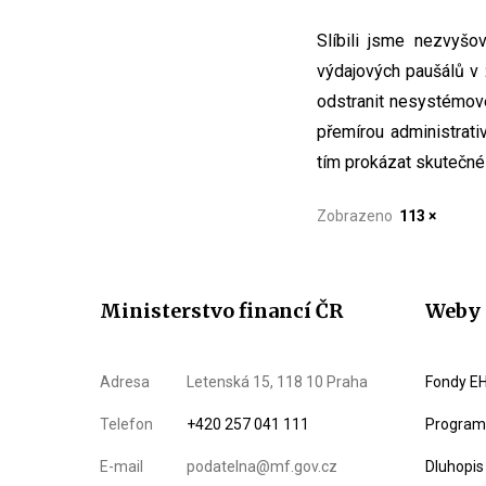
Slíbili jsme nezvyšo
výdajových paušálů v 
odstranit nesystémové
přemírou administrat
tím prokázat skutečné 
Zobrazeno
113 ×
Ministerstvo financí ČR
Weby 
Adresa
Letenská 15, 118 10 Praha
Fondy EH
Telefon
+420 257 041 111
Program 
E-mail
podatelna@mf.gov.cz
Dluhopis