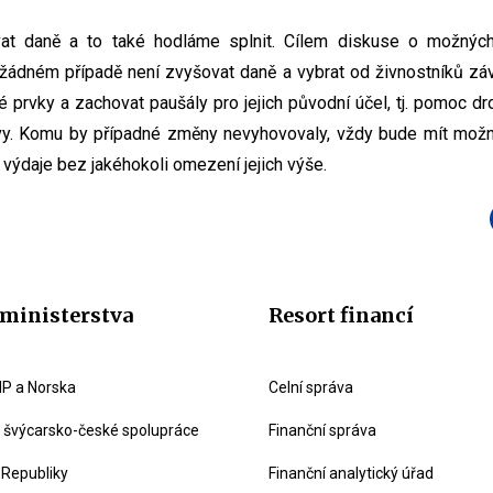
vat daně a to také hodláme splnit. Cílem diskuse o možných
žádném případě není zvyšovat daně a vybrat od živnostníků závr
 prvky a zachovat paušály pro jejich původní účel, tj. pomoc 
ivy. Komu by případné změny nevyhovovaly, vždy bude mít možno
výdaje bez jakéhokoli omezení jejich výše.
ministerstva
Resort financí
P a Norska
Celní správa
švýcarsko-české spolupráce
Finanční správa
 Republiky
Finanční analytický úřad