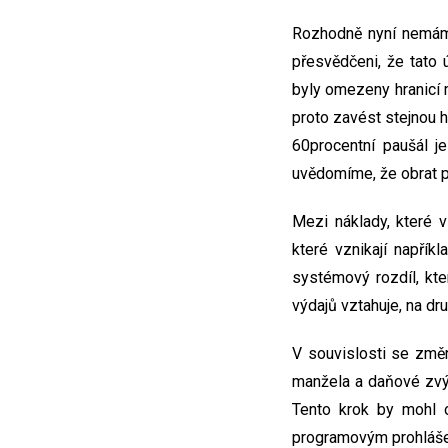
Rozhodně nyní nemám
přesvědčeni, že tato 
byly omezeny hranicí 
proto zavést stejnou h
60procentní paušál j
uvědomíme, že obrat pr
Mezi náklady, které v
které vznikají napří
systémový rozdíl, kte
výdajů vztahuje, na dru
V souvislosti se změ
manžela a daňové zvýh
Tento krok by mohl o
programovým prohlášen