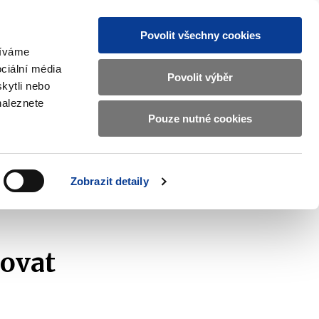
Povolit všechny cookies
žíváme
CZ
EN
ciální média
Základní
Povolit výběr
kytli nebo
informace
naleznete
o
Pouze nutné cookies
ahraničí a EU
Kontrola a regulace
Ministerstvu
Zobrazit
Zobrazit
submenu
submenu
financí
Zahraničí
Kontrola
a
a
v
Zobrazit detaily
EU
regulace
českém
znakovém
jazyce.
ovat