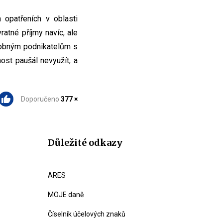
 opatřeních v oblasti
atné příjmy navíc, ale
drobným podnikatelům s
st paušál nevyužít, a
Doporučeno
377 ×
Důležité odkazy
ARES
MOJE daně
Číselník účelových znaků