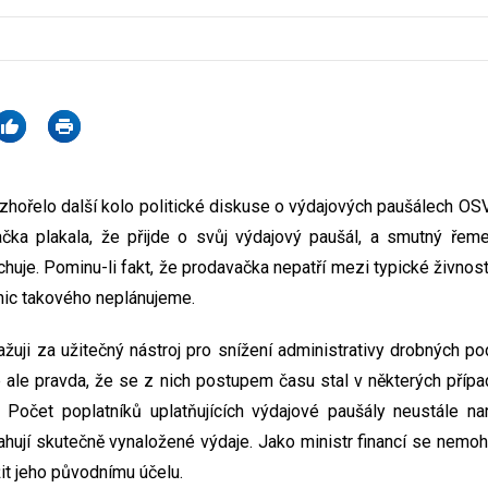
zhořelo další kolo politické diskuse o výdajových paušálech OSV
čka plakala, že přijde o svůj výdajový paušál, a smutný řeme
uje. Pominu-li fakt, že prodavačka nepatří mezi typické živnostn
 nic takového neplánujeme.
žuji za užitečný nástroj pro snížení administrativy drobných pod
Je ale pravda, že se z nich postupem času stal v některých přípa
. Počet poplatníků uplatňujících výdajové paušály neustále na
hují skutečně vynaložené výdaje. Jako ministr financí se nemohu
ížit jeho původnímu účelu.