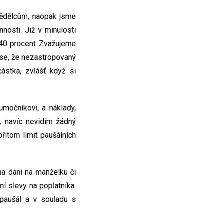
ědělcům, naopak jsme
nosti. Již v minulosti
 40 procent. Zvažujeme
m se, že nezastropovaný
ástka, zvlášť když si
umočníkovi, a náklady,
, navíc nevidím žádný
řitom limit paušálních
a dani na manželku či
í slevy na poplatníka.
 paušál a v souladu s