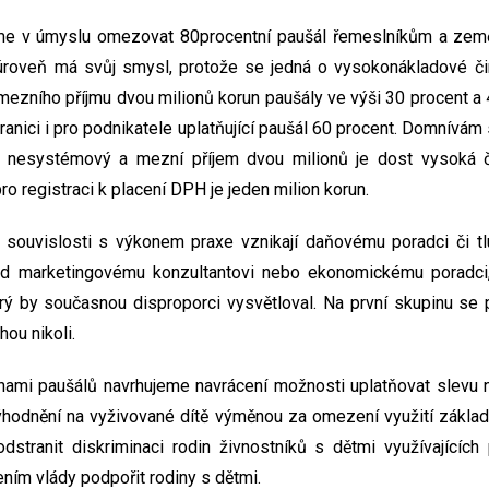
e v úmyslu omezovat 80procentní paušál řemeslníkům a zem
úroveň má svůj smysl, protože se jedná o vysokonákladové čin
mezního příjmu dvou milionů korun paušály ve výši 30 procent a
ranici i pro podnikatele uplatňující paušál 60 procent. Domnívá
e nesystémový a mezní příjem dvou milionů je dost vysoká č
o registraci k placení DPH je jeden milion korun.
 souvislosti s výkonem praxe vznikají daňovému poradci či tl
klad marketingovému konzultantovi nebo ekonomickému poradci
rý by současnou disproporci vysvětloval. Na první skupinu se p
hou nikoli.
nami paušálů navrhujeme navrácení možnosti uplatňovat slevu n
odnění na vyživované dítě výměnou za omezení využití základn
dstranit diskriminaci rodin živnostníků s dětmi využívajících
ím vlády podpořit rodiny s dětmi.