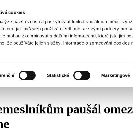
ívá cookies
nalýze návštěvnosti a poskytování funkcí sociálních médií vyu
Vyhledat
 o tom, jak náš web používáte, sdílíme se svými partnery pro so
daje mohou zkombinovat s dalšími informacemi, které jste jim pos
oho, že používáte jejich služby. Informace o zpracování cookies 
Finanční trh
Daně a účetnictví
Z
obrazit
Zobrazit
Zobrazit
ubmenu
submenu
submenu
ozpočtová
Finanční
Daně
olitika
trh
a
erenční
Statistické
Marketingové
účetnictví
2014
Babiš: Řemeslníkům paušál omezovat nebudeme
Řemeslníkům paušál omez
me