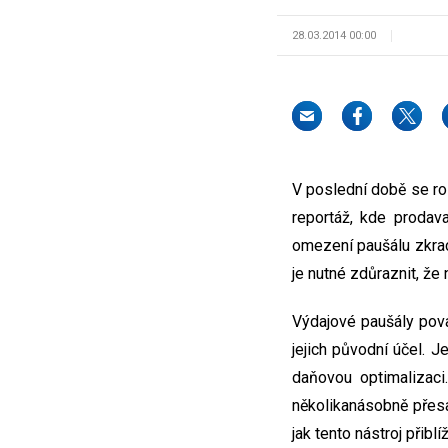
28.03.2014 00:00
V poslední době se ro
reportáž, kde prodava
omezení paušálu zkrach
je nutné zdůraznit, že
Výdajové paušály pova
jejich původní účel. 
daňovou optimalizaci
několikanásobně přesa
jak tento nástroj přibl