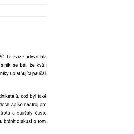
Č. Televize odvysílala
slník se bál, že kvůli
íky uplatňující paušál,
nikatelů, což byl také
dech spíše nástroj pro
růstá a paušály často
 bránit diskusi o tom,