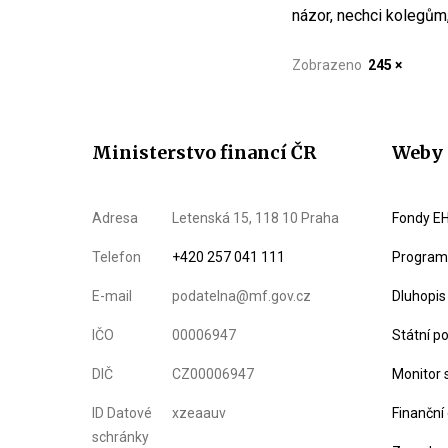
názor, nechci kolegům,
Zobrazeno
245 ×
Ministerstvo financí ČR
Weby 
Adresa
Letenská 15, 118 10 Praha
Fondy EH
Telefon
+420 257 041 111
Program 
E-mail
podatelna@mf.gov.cz
Dluhopis
IČO
00006947
Státní p
DIČ
CZ00006947
Monitor 
ID Datové
xzeaauv
Finanční
schránky