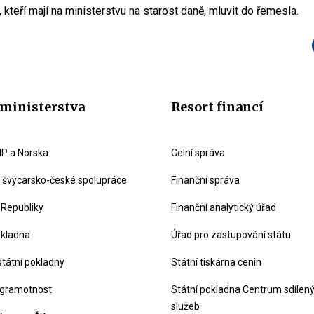
 kteří mají na ministerstvu na starost daně, mluvit do řemesla.
ministerstva
Resort financí
P a Norska
Celní správa
švýcarsko-české spolupráce
Finanční správa
 Republiky
Finanční analytický úřad
okladna
Úřad pro zastupování státu
státní pokladny
Státní tiskárna cenin
 gramotnost
Státní pokladna Centrum sdílen
služeb