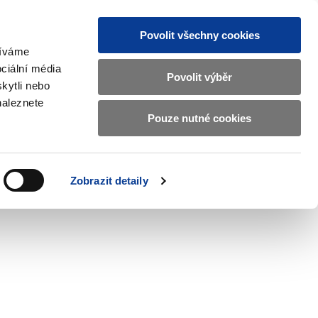
Povolit všechny cookies
žíváme
CZ
EN
ciální média
Základní
Povolit výběr
kytli nebo
informace
naleznete
o
Pouze nutné cookies
ahraničí a EU
Kontrola a regulace
Ministerstvu
Zobrazit
Zobrazit
submenu
submenu
financí
Zahraničí
Kontrola
a
a
v
Zobrazit detaily
EU
regulace
erstva financí
českém
znakovém
jazyce.