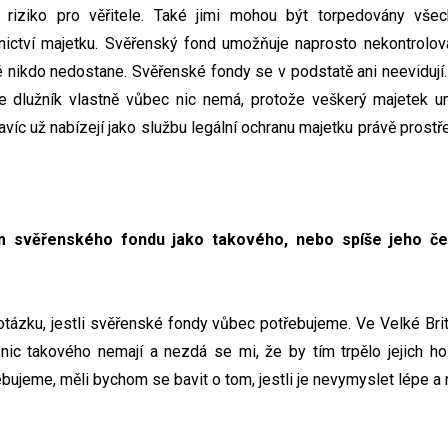
é riziko pro věřitele. Také jimi mohou být torpedovány vše
tnictví majetku. Svěřenský fond umožňuje naprosto nekontrolova
 nikdo nedostane. Svěřenské fondy se v podstatě ani neevidují.
 dlužník vlastně vůbec nic nemá, protože veškerý majetek u
avíc už nabízejí jako službu legální ochranu majetku právě pros
m svěřenského fondu jako takového, nebo spíše jeho čes
otázku, jestli svěřenské fondy vůbec potřebujeme. Ve Velké Brit
nic takového nemají a nezdá se mi, že by tím trpělo jejich ho
ujeme, měli bychom se bavit o tom, jestli je nevymyslet lépe a 