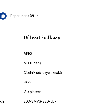
Doporučeno
391 ×
Důležité odkazy
ARES
MOJE daně
Číselník účelových znaků
FKVS
IS o platech
ých
EDS/SMVS/ZED/JDP