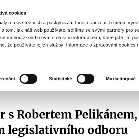
ívá cookies
nalýze návštěvnosti a poskytování funkcí sociálních médií vyu
Vyhledat
 o tom, jak náš web používáte, sdílíme se svými partnery pro so
daje mohou zkombinovat s dalšími informacemi, které jste jim pos
oho, že používáte jejich služby. Informace o zpracování cookies 
Finanční trh
Daně a účetnictví
Z
obrazit
Zobrazit
Zobrazit
ubmenu
submenu
submenu
ozpočtová
Finanční
Daně
olitika
trh
a
erenční
Statistické
Marketingové
účetnictví
2014
Rozhovor s Robertem Pelikánem, ředitelem legislativního odboru Minist
r s Robertem Pelikánem,
m legislativního odboru