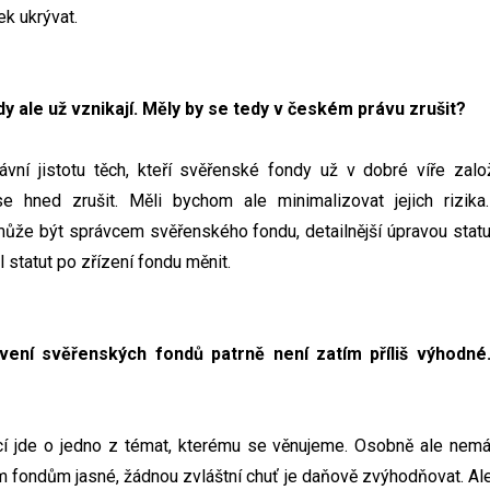
ek ukrývat.
y ale už vznikají. Měly by se tedy v českém právu zrušit?
ávní jistotu těch, kteří svěřenské fondy už v dobré víře zalo
 hned zrušit. Měli bychom ale minimalizovat jejich rizika.
ůže být správcem svěřenského fondu, detailnější úpravou statu
 statut po zřízení fondu měnit.
vení svěřenských fondů patrně není zatím příliš výhodné
ncí jde o jedno z témat, kterému se věnujeme. Osobně ale nemá
 fondům jasné, žádnou zvláštní chuť je daňově zvýhodňovat. Ale 