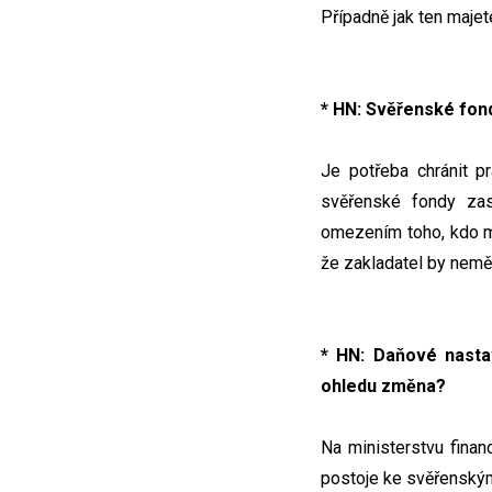
Případně jak ten majet
* HN: Svěřenské fond
Je potřeba chránit pr
svěřenské fondy zase
omezením toho, kdo m
že zakladatel by neměl
* HN: Daňové nasta
ohledu změna?
Na ministerstvu fina
postoje ke svěřenským