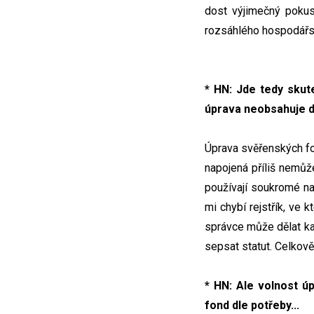
dost výjimečný poku
rozsáhlého hospodářství
* HN: Jde tedy sku
úprava neobsahuje d
Úprava svěřenských fon
napojená příliš nemůž
používají soukromé na
mi chybí rejstřík, ve
správce může dělat kaž
sepsat statut. Celkově 
* HN: Ale volnost úp
fond dle potřeby...