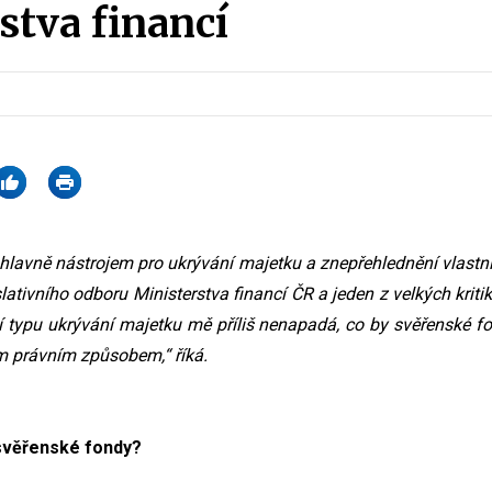
stva financí
hlavně nástrojem pro ukrývání majetku a znepřehlednění vlastnict
islativního odboru Ministerstva financí ČR a jeden z velkých kri
 typu ukrývání majetku mě příliš nenapadá, co by svěřenské fo
ým právním způsobem,“ říká.
 svěřenské fondy?