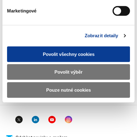
IČO
00006947
Marketingové
DIČ
CZ00006947
ID Datové
xzeaauv
schránky
Zobrazit detaily
Weby ministerstva
Povolit všechny cookies
Resort financí
Povolit výběr
Důležité odkazy
Pouze nutné cookies