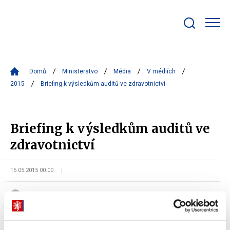
Zobrazit/skrýt
search
bar
Domů
Ministerstvo
Média
V médiích
2015
Briefing k výsledkům auditů ve zdravotnictví
Briefing k výsledkům auditů ve
zdravotnictví
15.05.2015 00:00
oddělení Komunikace s médii