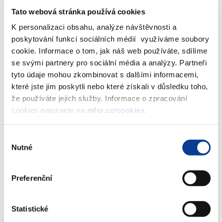
Tato webová stránka používá cookies
Ministerstvo financí zveřejňuje záznam z
K personalizaci obsahu, analýze návštěvnosti a
poskytování funkcí sociálních médií využíváme soubory
briefingu k výsledku auditů ve zdravotnictví,
cookie. Informace o tom, jak náš web používáte, sdílíme
konaného dne 6.5.2015.
se svými partnery pro sociální média a analýzy. Partneři
tyto údaje mohou zkombinovat s dalšími informacemi,
které jste jim poskytli nebo které získali v důsledku toho,
Zobrazeno
87 ×
Doporučeno
1635 ×
že používáte jejich služby. Informace o zpracování
cookies naleznete na
mfcr.cz/cookies
.
Ministerstvo financí ČR
Výběr
Nutné
souhlasu
Adresa
Letenská 15, 118 10 Praha
Preferenční
Telefon
+420 257 041 111
E-mail
podatelna@mf.gov.cz
Statistické