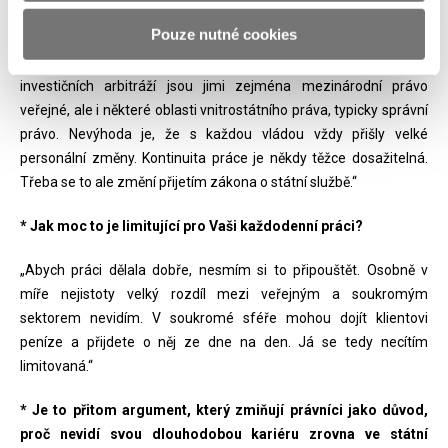
„Výhoda je, že se k vám dostane zajímavá práce, aniž byste ji
Pouze nutné cookies
museli hledat. Když jste šikovní, práce si vás najde. Musíte se ale
věnovat oblastem práva, které jsou s tím spojené. V oblasti
investičních arbitráží jsou jimi zejména mezinárodní právo
veřejné, ale i některé oblasti vnitrostátního práva, typicky správní
právo. Nevýhoda je, že s každou vládou vždy přišly velké
personální změny. Kontinuita práce je někdy těžce dosažitelná.
Třeba se to ale změní přijetím zákona o státní službě.“
* Jak moc to je limitující pro Vaši každodenní práci?
„Abych práci dělala dobře, nesmím si to připouštět. Osobně v
míře nejistoty velký rozdíl mezi veřejným a soukromým
sektorem nevidím. V soukromé sféře mohou dojít klientovi
peníze a přijdete o něj ze dne na den. Já se tedy necítím
limitovaná.“
* Je to přitom argument, který zmiňují právníci jako důvod,
proč nevidí svou dlouhodobou kariéru zrovna ve státní