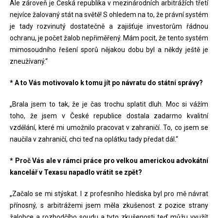
Ale zároveň je Česká republika v mezinárodních arbitrážích třetí
nejvíce žalovaný stát na světě! S ohledem na to, že právní systém
je tady rozvinutý dostatečně a zajišťuje investorům řádnou
ochranu, je počet žalob nepřiměřený. Mám pocit, že tento systém
mimosoudního řešení sporů nějakou dobu byl a někdy ještě je
zneužívaný.“
* A to Vás motivovalo k tomu jít po návratu do státní správy?
„Brala jsem to tak, že je čas trochu splatit dluh. Moc si vážím
toho, že jsem v České republice dostala zadarmo kvalitní
vzdělání, které mi umožnilo pracovat v zahraničí. To, co jsem se
naučila v zahraničí, chci teď na oplátku tady předat dál.“
* Proč Vás ale v rámci práce pro velkou americkou advokátní
kancelář v Texasu napadlo vrátit se zpět?
„Začalo se mi stýskat. I z profesního hlediska byl pro mě návrat
přínosný, s arbitrážemi jsem měla zkušenost z pozice strany
žalobce a rozhodčího soudu a tyto zkušenosti teď můžu využít