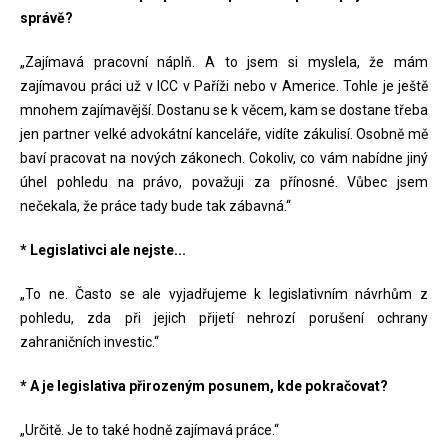
správě?
„Zajímavá pracovní náplň. A to jsem si myslela, že mám
zajímavou práci už v ICC v Paříži nebo v Americe. Tohle je ještě
mnohem zajímavější. Dostanu se k věcem, kam se dostane třeba
jen partner velké advokátní kanceláře, vidíte zákulisí. Osobně mě
baví pracovat na nových zákonech. Cokoliv, co vám nabídne jiný
úhel pohledu na právo, považuji za přínosné. Vůbec jsem
nečekala, že práce tady bude tak zábavná.“
* Legislativci ale nejste...
„To ne. Často se ale vyjadřujeme k legislativním návrhům z
pohledu, zda při jejich přijetí nehrozí porušení ochrany
zahraničních investic.“
* A je legislativa přirozeným posunem, kde pokračovat?
„Určitě. Je to také hodně zajímavá práce.“