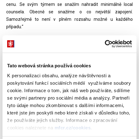
cenu. Se svým týmem se snažím nahradit minimálně local
counsela. Obecně se snažíme o co největší zapojení.
Samozřejmě to není v plném rozsahu možné u každého
případu.“
* To klade na každého člena týmu mimořádné odborné
podmínky...
„Tým je hodně mladý, řada z lidí studovala nebo pracovala v
Tato webová stránka používá cookies
zahraničí a arbitrážím rozumí. Určitě je ale co zlepšovat. Doufám,
K personalizaci obsahu, analýze návštěvnosti a
že tato práce časem zaujme i zkušené české právníky.“
poskytování funkcí sociálních médií využíváme soubory
* Jak je to na jiných resortech? Jste výjimkou?
cookie. Informace o tom, jak náš web používáte, sdílíme
se svými partnery pro sociální média a analýzy. Partneři
„Nejsme. Osobně znám práci vládního zmocněnce Martina
tyto údaje mohou zkombinovat s dalšími informacemi,
Smolka a jeho tým je fantastický. Ve státní správě potkáte řadu
které jste jim poskytli nebo které získali v důsledku toho,
šikovných lidí. I sem na ministerstvo financí, do sekce
že používáte jejich služby. Informace o zpracování
vnitrostátních sporů, jich spousta přišla.“
cookies naleznete na
mfcr.cz/cookies
.