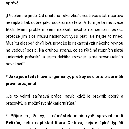
správě.
„Problém je jinde. Od určitého roku zkušeností vás státní správa
nezaplatí tak dobře jako soukromá sféra. V tom je ta motivace
těžší. Mám problém sem nalákat někoho na seniorní pozici,
protože jim sice můžu nabídnout vyšší plat, ale nejde to hned.
Musí tu alespoň chvíli být, protože je riskantní vzít někoho rovnou
na vedoucí pozici. Na druhou stranu, co se týká nástupních platů
juniorních právníků a jejich dalšího rozvoje, jsme srovnatelní s
advokacií.“
* Jaké jsou tedy hlavní argumenty, proč by se o tuto práci měli
právníci zajímat.
„Je to velmi zajímavá práce, navíc když je právník dobrý a
pracovitý, je možný rychlý karierní růst.“
* Přijde mi, že vy, I. náměstek ministryně spravedlnosti
Pelikán, nebo například Klára Cetlová, nejste úplně typičtí