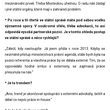
mezinárodní prvek. Třeba Mosteckou uhelnou. O radu nás žádají
i jiné státní orgány, které mají v zahraničí problém.
* Po roce a tři čtvrtě ve státní správě máte pod sebou vcelku
významné spory. V soukromé sféře, třeba advokacii, to asi
odpovídá vysoké partnerské pozici. Je v tomto ohledu postup
ve státní správě o něco rychlejší?
„Záleží, kdy nastoupíte. Já jsem přišla v roce 2013. Kdyby se
nezměnil přístup ministerstva k právní agendě, stále bych byla na
pozici referenta a všechna práce by se dělala externě. Tím, že se
vypovědělo hodně smluv s externisty, se zajímavá práce
přesunula na nás.“
* Je to trendem?
„Ano, trend je ukončovat spolupráci s externími advokáty, šetřit a
dělat co nejvíc práce in-house.“