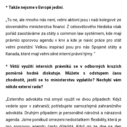
* Takže nejsme v Evropě jediní.
„To ne, ale mnoho nás není, velmi aktivní jsou i naši kolegové ze
slovenského ministerstva financí. Z celosvětového hlediska však
pořád zaostáváme za státy s common law systémem, kde mají
právníci sporovou agendu v krvi a kde je navíc práce pro stát
velmi prestižní. Velkou inspirací jsou pro nás Spojené státy a
Kanada, které mají velmi silné interní právní týmy. “
* Větší využití interních právníků se v odborných kruzích
poměrně hodně diskutuje. Můžete s odstupem času
zhodnotit, jestli se to ministerstvu vyplatilo? Nechybí vám
někde externí rada?
„Externího advokáta má smysl využít ve dvou případech. Když
vedete spor v zahraničí, potřebujete samozřejmě zahraničního
advokáta. Druhým případem je personálně náročná a nárazová
agenda. Jsme poněkud omezeni nedostatkem flexibility, která je
pro sporovou agendu často důležitá. Když mi ze dne na den