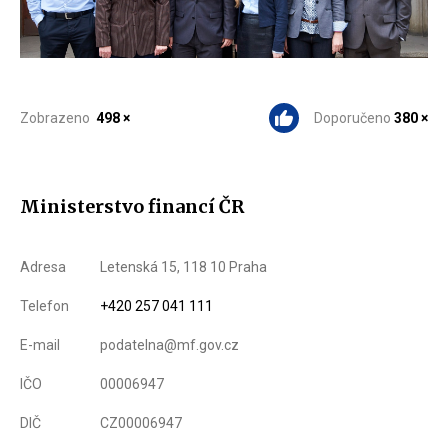
Zobrazeno
498 ×
Doporučeno
380 ×
Ministerstvo financí ČR
Adresa
Letenská 15, 118 10 Praha
Telefon
+420 257 041 111
E-mail
podatelna@mf.gov.cz
IČO
00006947
DIČ
CZ00006947