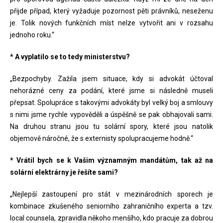
přijde případ, který vyžaduje pozornost pěti právníků, neseženu
je. Tolik nových funkčních míst nelze vytvořit ani v rozsahu
jednoho roku.“
* A vyplatilo se to tedy ministerstvu?
„Bezpochyby. Zažila jsem situace, kdy si advokát účtoval
nehorázné ceny za podání, které jsme si následně museli
přepsat. Spolupráce s takovými advokáty byl velký boj a smlouvy
s nimi jsme rychle vypověděli a úspěšně se pak obhajovali sami.
Na druhou stranu jsou tu solární spory, které jsou natolik
objemově náročné, že s externisty spolupracujeme hodně.“
* Vrátil bych se k Vašim významným mandátům, tak až na
solární elektrárny je řešíte sami?
„Nejlepší zastoupení pro stát v mezinárodních sporech je
kombinace zkušeného seniorního zahraničního experta a tzv.
local counsela, zpravidla někoho menšího, kdo pracuje za dobrou