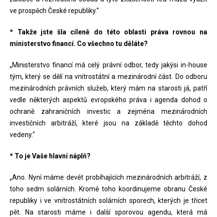
ve prospěch České republiky.“
* Takže jste šla cíleně do této oblasti práva rovnou na
ministerstvo financí. Co všechno tu děláte?
„Ministerstvo financí má celý právní odbor, tedy jakýsi in-house
tým, který se dělí na vnitrostátní a mezinárodní část. Do odboru
mezinárodních právních služeb, který mám na starosti já, patří
vedle některých aspektů evropského práva i agenda dohod o
ochraně zahraničních investic a zejména mezinárodních
investičních arbitráží, které jsou na základě těchto dohod
vedeny.“
* To je Vaše hlavní náplň?
„Ano. Nyní máme devět probíhajících mezinárodních arbitráží, z
toho sedm solárních. Kromě toho koordinujeme obranu České
republiky i ve vnitrostátních solárních sporech, kterých je třicet
pět. Na starosti máme i další sporovou agendu, která má