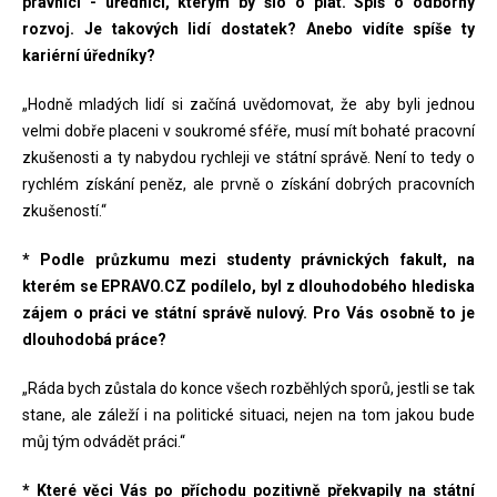
právníci - úředníci, kterým by šlo o plat. Spíš o odborný
rozvoj. Je takových lidí dostatek? Anebo vidíte spíše ty
kariérní úředníky?
„Hodně mladých lidí si začíná uvědomovat, že aby byli jednou
velmi dobře placeni v soukromé sféře, musí mít bohaté pracovní
zkušenosti a ty nabydou rychleji ve státní správě. Není to tedy o
rychlém získání peněz, ale prvně o získání dobrých pracovních
zkušeností.“
* Podle průzkumu mezi studenty právnických fakult, na
kterém se EPRAVO.CZ podílelo, byl z dlouhodobého hlediska
zájem o práci ve státní správě nulový. Pro Vás osobně to je
dlouhodobá práce?
„Ráda bych zůstala do konce všech rozběhlých sporů, jestli se tak
stane, ale záleží i na politické situaci, nejen na tom jakou bude
můj tým odvádět práci.“
* Které věci Vás po příchodu pozitivně překvapily na státní