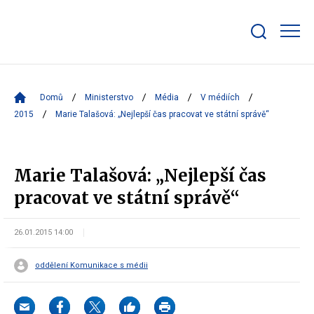
Zobrazit/skrýt
search
bar
Domů
Ministerstvo
Média
V médiích
2015
Marie Talašová: „Nejlepší čas pracovat ve státní správě“
Marie Talašová: „Nejlepší čas
pracovat ve státní správě“
26.01.2015 14:00
oddělení Komunikace s médii