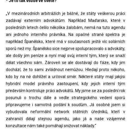
* Je to tak všude ve světě?
„V mezinárodních arbitrážích je běžné, že státy veškerou práci
zadávají externím advokátům. Například Maďarsko, které v
posledních letech čelilo několika žalobám, nemá na tuto agendu
ani jednoho interního právníka. Na opačné straně spektra je
například Španělsko, které má v současnosti ještě víc solárních
sporů než my. Španělsko sice nejprve spolupracovalo s advokáty,
ale došly jim peníze a nyní mají svůj interní tým, který se snaží
dělat všechno sám. Zároveň se ale dostávají do fáze, kdy jim
dochází, že to sami zvládnout nemůžou. Hledají proto někoho,
kdo by na ně dohlížel a určoval směr. Některé státy mají jakýsi
hybridní model právního zastoupení, kdy jejich interní tým
především kontroluje práci advokátů. My jsme se za poslední rok
posunuli o trochu dále a vedle strategického vedení sporů
připravujeme i samotná podání k soudům. Já osobně jsem si
vybudovala neformální network státních úředníků, kteří v
zahraničí dělají stejnou agendu, jako já a naše vzájemné
konzultace nám také pomáhají snižovat náklady.“