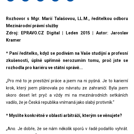
Rozhovor s Mgr. Marií Talašovou, LL.M., ředitelkou odboru
Mezinárodní právní služby
Zdroj: EPRAVO.CZ Digital | Leden 2015 | Autor: Jaroslav
Kramer
* Paní ředitelko, když se podívám na Vaše studijní a profesní
zkušenosti, úplně upřímně nerozumím tomu, proč jste se
rozhodla pro kariéru ve státní správě...
„Pro mě to je prestižní práce a jsem na ni pyšná. Je to karierní
krok, který jsem plánovala po návratu ze zahraničí. Byla jsem
skoro deset let pryč a vždy mi na mezinárodních setkáních
vadilo, že je Česká republika vnímaná jako slabý protivník.“
* Myslíte konkrétně v oblasti arbitráží, kterým se věnujete?
„Ano. Je dobře, že se nám několik sporů v řadě podařilo vyhrát.