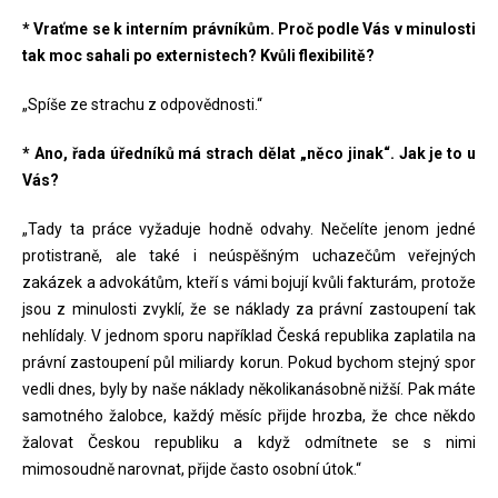
* Vraťme se k interním právníkům. Proč podle Vás v minulosti
tak moc sahali po externistech? Kvůli flexibilitě?
„Spíše ze strachu z odpovědnosti.“
* Ano, řada úředníků má strach dělat „něco jinak“. Jak je to u
Vás?
„Tady ta práce vyžaduje hodně odvahy. Nečelíte jenom jedné
protistraně, ale také i neúspěšným uchazečům veřejných
zakázek a advokátům, kteří s vámi bojují kvůli fakturám, protože
jsou z minulosti zvyklí, že se náklady za právní zastoupení tak
nehlídaly. V jednom sporu například Česká republika zaplatila na
právní zastoupení půl miliardy korun. Pokud bychom stejný spor
vedli dnes, byly by naše náklady několikanásobně nižší. Pak máte
samotného žalobce, každý měsíc přijde hrozba, že chce někdo
žalovat Českou republiku a když odmítnete se s nimi
mimosoudně narovnat, přijde často osobní útok.“