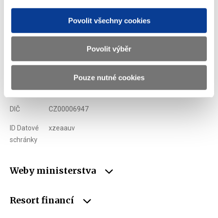
Ministerstvo financí ČR
Povolit všechny cookies
Adresa
Letenská 15, 118 10 Praha
Povolit výběr
Telefon
+420 257 041 111
E-mail
podatelna@mf.gov.cz
Pouze nutné cookies
IČO
00006947
DIČ
CZ00006947
ID Datové
xzeaauv
schránky
Weby ministerstva
Resort financí