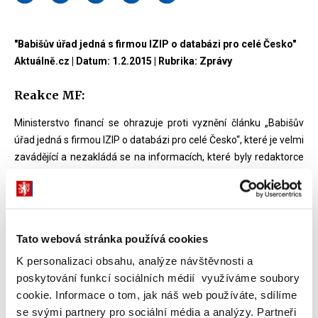
"Babišův úřad jedná s firmou IZIP o databázi pro celé Česko"
Aktuálně.cz | Datum: 1.2.2015 | Rubrika: Zprávy
Reakce MF:
Ministerstvo financí se ohrazuje proti vyznění článku „Babišův
úřad jedná s firmou IZIP o databázi pro celé Česko“, které je velmi
zavádějící a nezakládá se na informacích, které byly redaktorce
ze strany Ministerstva financí poskytnuty. Autorce bylo
opakovaně zdůrazňováno, že Ministerstvo financí obdrželo
pouze nezávazný informativní materiál o možnostech využití
dat a že celá záležitost je výlučně ve stádiu úvah. Nevzniká tedy
Tato webová stránka používá cookies
jakékoli „spojenectví“ mezi Ministerstvem financí a společností
IZIP, jak je v článku uvedeno, ani se zde nevytváří žádný konkrétní
K personalizaci obsahu, analýze návštěvnosti a
projekt. Navíc celé jednání probíhalo výlučně s předsedou
poskytování funkcí sociálních médií využíváme soubory
představenstva společnost IZIP, MUDr. Jiřím Bekem, pracujícím
cookie. Informace o tom, jak náš web používáte, sdílíme
pro Všeobecnou zdravotní pojišťovnu, jakožto většinového
se svými partnery pro sociální média a analýzy. Partneři