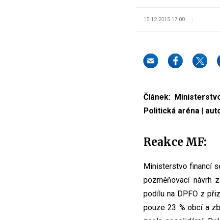
15.12.2015 17:00
Článek: Ministerstv
Politická aréna | aut
Reakce MF:
Ministerstvo financí s
pozměňovací návrh z
podílu na DPFO z přiz
pouze 23 % obcí a zby