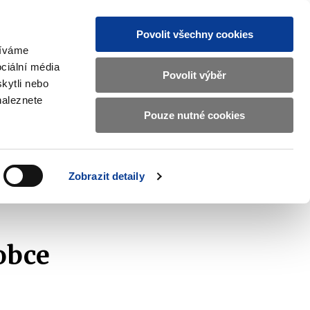
Povolit všechny cookies
žíváme
CZ
EN
ciální média
Základní
Povolit výběr
kytli nebo
informace
naleznete
o
Pouze nutné cookies
ahraničí a EU
Kontrola a regulace
Ministerstvu
Zobrazit
Zobrazit
submenu
submenu
financí
Zahraničí
Kontrola
a
a
v
Zobrazit detaily
EU
regulace
českém
znakovém
jazyce.
obce