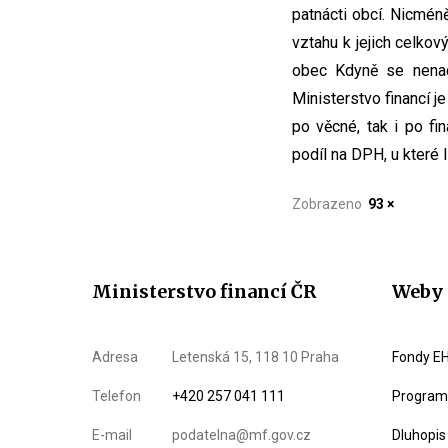
patnácti obcí. Nicmén
vztahu k jejich celko
obec Kdyně se nenac
Ministerstvo financí j
po věcné, tak i po fi
podíl na DPH, u které 
Zobrazeno
93 ×
Ministerstvo financí ČR
Weby 
Adresa
Letenská 15, 118 10 Praha
Fondy EH
Telefon
+420 257 041 111
Program 
E-mail
podatelna@mf.gov.cz
Dluhopis