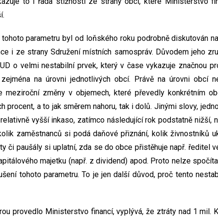
kazuje to i řada stížností ze strany obcí, které Ministerstvo fi
í.
 tohoto parametru byl od loňského roku podrobně diskutován na
ce i ze strany Sdružení místních samospráv. Důvodem jeho zruš
D o velmi nestabilní prvek, který v čase vykazuje značnou pro
k zejména na úrovni jednotlivých obcí. Právě na úrovni obcí 
ože meziroční změny v objemech, které převedly konkrétním obc
h procent, a to jak směrem nahoru, tak i dolů. Jinými slovy, jedno
relativně vyšší inkaso, zatímco následující rok podstatně nižší,
 kolik zaměstnanců si podá daňové přiznání, kolik živnostníků uk
či paušály si uplatní, zda se do obce přistěhuje např. ředitel 
itálového majetku (např. z dividend) apod. Proto nelze spočítat
šení tohoto parametru. To je jen další důvod, proč tento nesta
ou provedlo Ministerstvo financí, vyplývá, že ztráty nad 1 mil. 