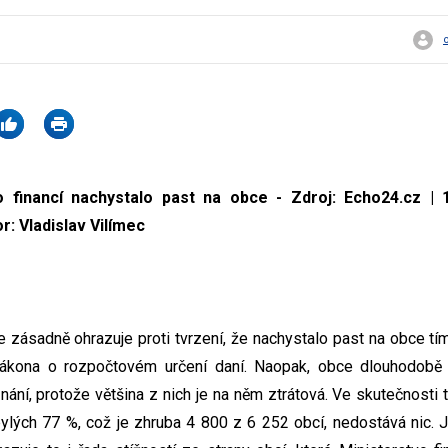
o financí nachystalo past na obce - Zdroj: Echo24.cz | 1
or: Vladislav Vilímec
e zásadně ohrazuje proti tvrzení, že nachystalo past na obce tí
ákona o rozpočtovém určení daní. Naopak, obce dlouhodobě 
nání, protože většina z nich je na něm ztrátová. Ve skutečnosti 
lých 77 %, což je zhruba 4 800 z 6 252 obcí, nedostává nic. 