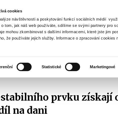
ívá cookies
nalýze návštěvnosti a poskytování funkcí sociálních médií vyu
Vyhledat
 o tom, jak náš web používáte, sdílíme se svými partnery pro so
daje mohou zkombinovat s dalšími informacemi, které jste jim pos
oho, že používáte jejich služby. Informace o zpracování cookies 
Finanční trh
Daně a účetnictví
Z
obrazit
Zobrazit
Zobrazit
ubmenu
submenu
submenu
ozpočtová
Finanční
Daně
olitika
trh
a
erenční
Statistické
Marketingové
účetnictví
2015
Místo nestabilního prvku získají obce vyšší podíl na dani
stabilního prvku získají 
díl na dani