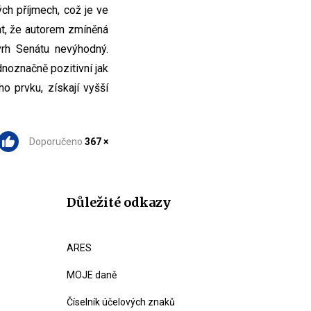
ch příjmech, což je ve
at, že autorem zmíněná
rh Senátu nevýhodný.
dnoznačně pozitivní jak
o prvku, získají vyšší
Doporučeno
367 ×
Důležité odkazy
ARES
MOJE daně
Číselník účelových znaků