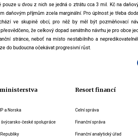
ě pouze u dvou z nich se jedná o ztrátu cca 3 mil. Kč na daňový
vým daňovým příjmům zcela marginální. Pro úplnost je třeba dod
hází ve skupině obcí, pro něž by měl být pozměňovací náv
e přesvědčeno, že celkový dopad senátního návrhu je pro obce je
nanční stránce, neboť na místo nestabilního a nepredikovatelnéh
lze do budoucna očekávat progresivní růst.
ministerstva
Resort financí
P a Norska
Celní správa
švýcarsko-české spolupráce
Finanční správa
 Republiky
Finanční analytický úřad