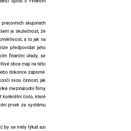
nancí spolu s Finanční
 pracovních skupinách
ení je skutečnost, že
měnlivost, a to jak na
nelze předpovídat jeho
ím finanční úřady, se
tlivé obce mají na této
 nebo dokonce záporné.
ončí svou činnost, jak
velké mezinárodní firmy
 konkrétní číslo, které
bilní prvek ze systému
Kč by se měly týkat asi