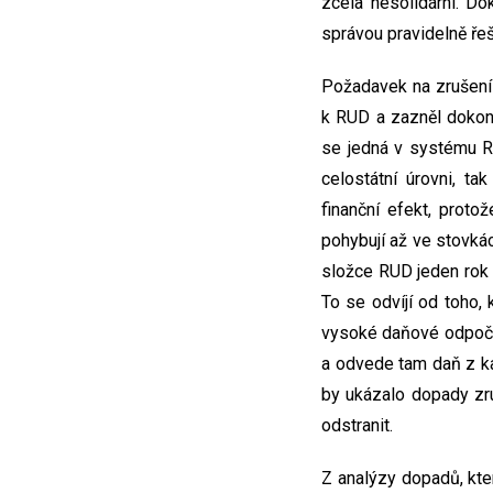
zcela nesolidární. Do
správou pravidelně řeš
Požadavek na zrušení
k RUD a zazněl dokon
se jedná v systému RU
celostátní úrovni, ta
finanční efekt, prot
pohybují až ve stovkác
složce RUD jeden rok 
To se odvíjí od toho,
vysoké daňové odpočty 
a odvede tam daň z kap
by ukázalo dopady zru
odstranit.
Z analýzy dopadů, kter