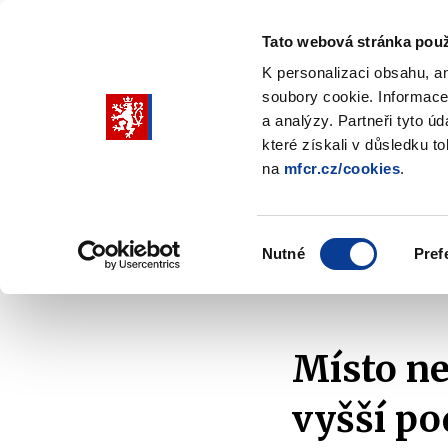
Tato webová stránka použ
K personalizaci obsahu, a
soubory cookie. Informace
Pohybujte
a analýzy. Partneři tyto ú
šipkami
které získali v důsledku t
na
mfcr.cz/cookies
.
nahoru
Ministerstvo
Rozpočtová politika
a
Zobrazit
Z
submenu
s
dolů
Ministerstvo
R
Výběr
p
Nutné
Pref
pro
souhlasu
Domů
Ministerstvo
Média
V médiích
výběr
našeptaných
položek
Místo ne
vyšší po