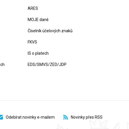
ARES
MOJE daně
Číselník účelových znaků
FKVS
IS o platech
ých
EDS/SMVS/ZED/JDP
Odebírat novinky e-mailem
Novinky přes RSS