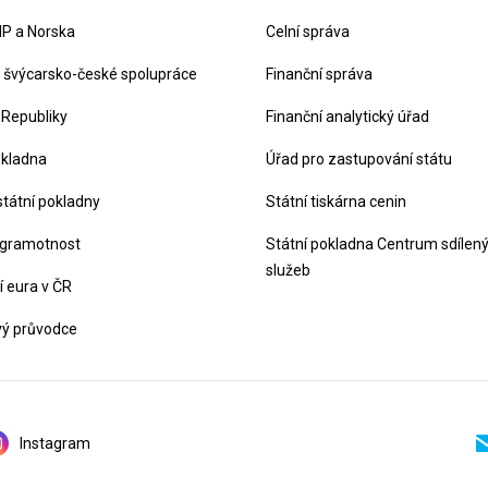
P a Norska
Celní správa
švýcarsko-české spolupráce
Finanční správa
 Republiky
Finanční analytický úřad
okladna
Úřad pro zastupování státu
státní pokladny
Státní tiskárna cenin
 gramotnost
Státní pokladna Centrum sdílen
služeb
 eura v ČR
vý průvodce
Instagram