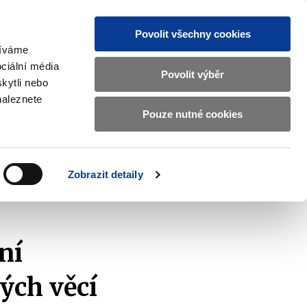
Povolit všechny cookies
žíváme
CZ
EN
ciální média
Základní
Povolit výběr
kytli nebo
informace
naleznete
o
Pouze nutné cookies
ahraničí a EU
Kontrola a regulace
Ministerstvu
Zobrazit
Zobrazit
submenu
submenu
financí
Zahraničí
Kontrola
a
a
v
Zobrazit detaily
EU
regulace
h věcí
českém
znakovém
jazyce.
ní
ých věcí