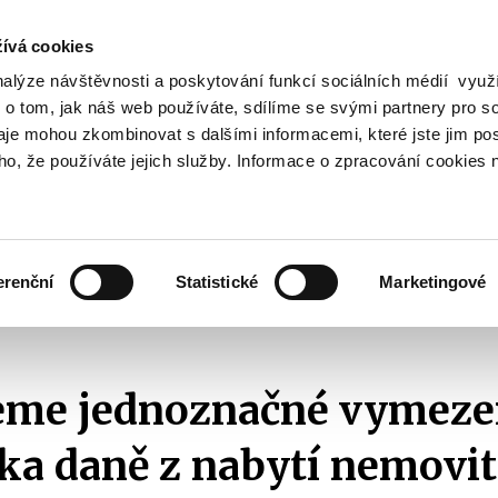
ívá cookies
nalýze návštěvnosti a poskytování funkcí sociálních médií vyu
Vyhledat
 o tom, jak náš web používáte, sdílíme se svými partnery pro so
daje mohou zkombinovat s dalšími informacemi, které jste jim pos
oho, že používáte jejich služby. Informace o zpracování cookies 
Finanční trh
Daně a účetnictví
Z
obrazit
Zobrazit
Zobrazit
ubmenu
submenu
submenu
ozpočtová
Finanční
Daně
olitika
trh
a
erenční
Statistické
Marketingové
účetnictví
2015
Navrhujeme jednoznačné vymezení poplatníka daně z nabytí nemovitýc
eme jednoznačné vymeze
ka daně z nabytí nemovit