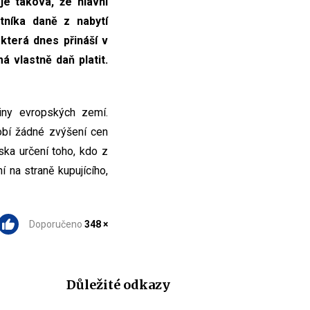
je taková, že hlavní
tníka daně z nabytí
která dnes přináší v
á vlastně daň platit.
iny evropských zemí.
obí žádné zvýšení cen
iska určení toho, kdo z
í na straně kupujícího,
Doporučeno
348 ×
Důležité odkazy