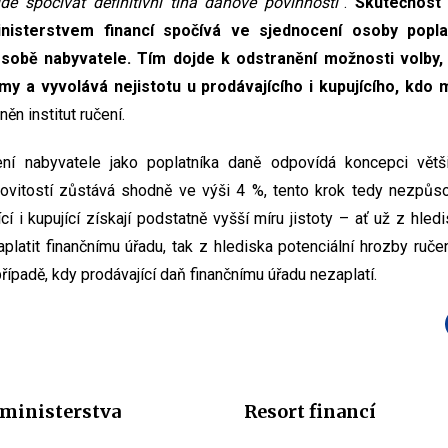
de spočívat definitivní tíha daňové povinnosti“
.
Skutečnost 
isterstvem financí spočívá ve sjednocení osoby popla
sobě nabyvatele. Tím dojde k odstranění možnosti volby, 
y a vyvolává nejistotu u prodávajícího i kupujícího, kdo m
ěn institut ručení.
í nabyvatele jako poplatníka daně odpovídá koncepci větš
ovitostí zůstává shodně ve výši 4 %, tento krok tedy nezpůs
cí i kupující získají podstatně vyšší míru jistoty – ať už z hled
platit finančnímu úřadu, tak z hlediska potenciální hrozby ručen
řípadě, kdy prodávající daň finančnímu úřadu nezaplatí.
ministerstva
Resort financí