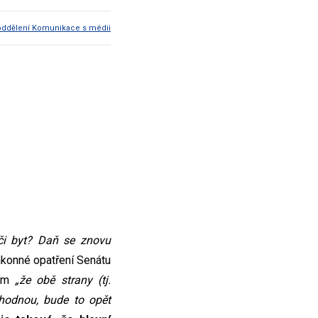
oddělení Komunikace s médii
či byt? Daň se znovu
ákonné opatření Senátu
tém
„že obě strany (tj.
ohodnou, bude to opět