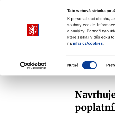
Tato webová stránka použ
K personalizaci obsahu, a
soubory cookie. Informace
Pohybujte
a analýzy. Partneři tyto ú
šipkami
které získali v důsledku t
na
mfcr.cz/cookies
.
nahoru
Ministerstvo
Rozpočtová politika
a
Zobrazit
Z
submenu
s
dolů
Ministerstvo
R
Výběr
p
Nutné
Pref
pro
souhlasu
Domů
Ministerstvo
Média
V médiích
výběr
našeptaných
položek
Navrhuj
poplatní