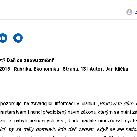
yt? Daň se znovu změní"
2015 | Rubrika: Ekonomika | Strana: 13 | Autor: Jan Klička
upozorňuje na zavádějící informaci v článku
„Prodáváte dům 
Ministerstvem financí předložený návrh zákona, kterým se mění z
dani z nabytí nemovitých věcí, bude nadále umožňovat sys
ící) by se měly domluvit, kdo daň zaplatí. Když se ale ned