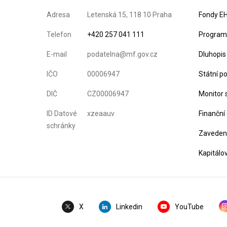
Adresa
Letenská 15, 118 10 Praha
Fondy EH
Telefon
+420 257 041 111
Program 
E-mail
podatelna@mf.gov.cz
Dluhopis
IČO
00006947
Státní p
DIČ
CZ00006947
Monitor 
ID Datové
xzeaauv
Finanční
schránky
Zavedení
Kapitálo
Linkedin
YouTube
X