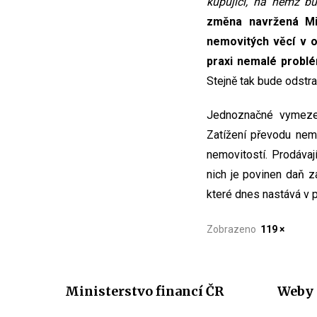
kupující, na němž bu
změna navržená Min
nemovitých věcí v o
praxi nemalé problém
Stejně tak bude odstran
Jednoznačné vymezen
Zatížení převodu nem
nemovitostí. Prodávají
nich je povinen daň za
které dnes nastává v p
Zobrazeno
119 ×
Ministerstvo financí ČR
Weby 