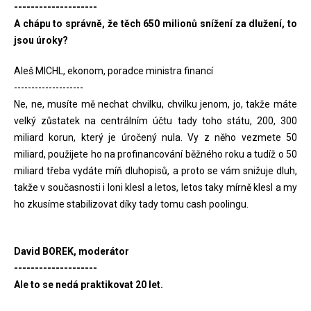
--------------------
A chápu to správně, že těch 650 milionů snížení za dlužení, to
jsou úroky?
Aleš MICHL, ekonom, poradce ministra financí
--------------------
Ne, ne, musíte mě nechat chvilku, chvilku jenom, jo, takže máte
velký zůstatek na centrálním účtu tady toho státu, 200, 300
miliard korun, který je úročený nula. Vy z něho vezmete 50
miliard, použijete ho na profinancování běžného roku a tudíž o 50
miliard třeba vydáte míň dluhopisů, a proto se vám snižuje dluh,
takže v současnosti i loni klesl a letos, letos taky mírně klesl a my
ho zkusíme stabilizovat díky tady tomu cash poolingu.
David BOREK, moderátor
--------------------
Ale to se nedá praktikovat 20 let.