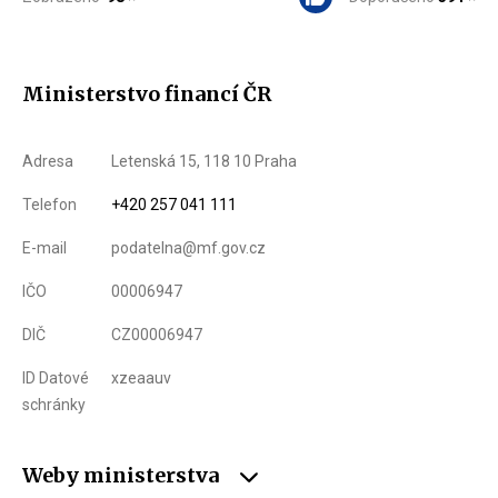
Ministerstvo financí ČR
Adresa
Letenská 15, 118 10 Praha
Telefon
+420 257 041 111
E-mail
podatelna@mf.gov.cz
IČO
00006947
DIČ
CZ00006947
ID Datové
xzeaauv
schránky
Weby ministerstva