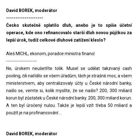
David BOREK, moderátor
--------------------
Česko skutečně splatilo dluh, anebo je to spíše účetní
operace, kde ono refinancovalo starší dluh novou půjčkou za
lepší úrok, tudíž celkové dluhové zatížení kleslo?
Aleš MICHL, ekonom, poradce ministra financí
--------------------
Ne, úrokem neušetříte tolik. Musel se udělat takzvaný cash
pooling, čili nařídilo se všem úřadům, těch je strašně moc, a všem
ministerstvem, aby centralizovaly účty u České národní banky,
našlo se, vemte si, kolik myslíte, že se našlo? 200, 300 miliard
korun byl zůstatek u České národní banky. 200, 300 miliard korun.
A ten byl úročený nulou. Takže je lepší vzít třeba 50 miliard a
použít je na profinancování ...
David BOREK, moderátor