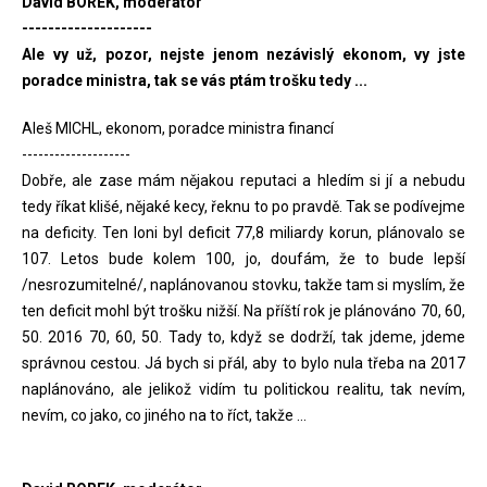
David BOREK, moderátor
--------------------
Ale vy už, pozor, nejste jenom nezávislý ekonom, vy jste
poradce ministra, tak se vás ptám trošku tedy ...
Aleš MICHL, ekonom, poradce ministra financí
--------------------
Dobře, ale zase mám nějakou reputaci a hledím si jí a nebudu
tedy říkat klišé, nějaké kecy, řeknu to po pravdě. Tak se podívejme
na deficity. Ten loni byl deficit 77,8 miliardy korun, plánovalo se
107. Letos bude kolem 100, jo, doufám, že to bude lepší
/nesrozumitelné/, naplánovanou stovku, takže tam si myslím, že
ten deficit mohl být trošku nižší. Na příští rok je plánováno 70, 60,
50. 2016 70, 60, 50. Tady to, když se dodrží, tak jdeme, jdeme
správnou cestou. Já bych si přál, aby to bylo nula třeba na 2017
naplánováno, ale jelikož vidím tu politickou realitu, tak nevím,
nevím, co jako, co jiného na to říct, takže ...