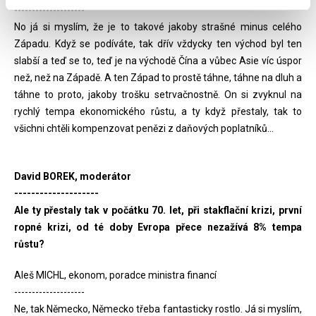
--------------------
No já si myslím, že je to takové jakoby strašné minus celého
Západu. Když se podíváte, tak dřív vždycky ten východ byl ten
slabší a teď se to, teď je na východě Čína a vůbec Asie víc úspor
než, než na Západě. A ten Západ to prostě táhne, táhne na dluh a
táhne to proto, jakoby trošku setrvačnostně. On si zvyknul na
rychlý tempa ekonomického růstu, a ty když přestaly, tak to
všichni chtěli kompenzovat penězi z daňových poplatníků...
David BOREK, moderátor
--------------------
Ale ty přestaly tak v počátku 70. let, při stakflační krizi, první
ropné krizi, od té doby Evropa přece nezažívá 8% tempa
růstu?
Aleš MICHL, ekonom, poradce ministra financí
--------------------
Ne, tak Německo, Německo třeba fantasticky rostlo. Já si myslím,