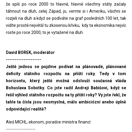
že spíš po roce 2000 to hlavně, hlavně všechny státy začaly
táhnout na dluh, celej Západ, jo, vemte si i Ameriku, všichni se
rozjeli na dluh a když se podíváte na graf posledních 100 let, tak
vidíte prostě největší tu zkosenou křivku, kdy ta ekonomika nejvíc
roste po roce 2000, to je vytažené na dluh.
David BOREK, moderátor
--------------------
Ještě jednou se pojďme podívat na plánovadé, plánované
deficity státního rozpočtu na příští roky. Tedy v tom
horizontu, který ještě možná odslouží současná vláda
Bohuslava Sobotky. Co jste radil Andreji Babišovi, když se
řešil výhled státního rozpočtu na ty příští roky? Vy jste řekl, že
tahle ta čísla jsou nesmyslná, málo ambiciózní anebo úplně
odpovídající realitě?
Aleš MICHL, ekonom, poradce ministra financí
--------------------