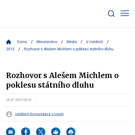
Zobrazit/skrýt
search
bar
Domů
Ministerstvo
Média
V médiích
2015
Rozhovor s Alešem Michlem o poklesu státního dluhu
Rozhovor s Alešem Michlem o
poklesu státního dluhu
20.07.2015 00:00
oddělení Komunikace s médii