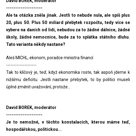
David BOREK, moderátor
--------------------
Ale ta otázka zněla jinak. Jestli to nebude nula, ale spíš plus
20, plus 50. Plus 50 miliard přebytek rozpočtu, tedy více se
vybere na daních od lidí, nebudou za to žádné dálnice, žádné
školy, žádné nemocnice, bude za to splátka státního dluhu.
Tato varianta někdy nastane?
Aleš MICHL, ekonom, poradce ministra financí
--------------------
Tak to klíčový je, teď, když ekonomika roste, tak aspoň jdeme k
nižšímu deficitu. Jestli nastane přebytek, to by politici museli
úplně změnit uvažování, protože...
David BOREK, moderátor
--------------------
Je to nemožné, v těchto konstalacích, kterou máme teď,
hospodářskou, politickou...