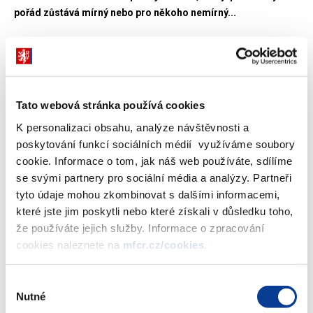
pořád zůstává mírný nebo pro někoho nemírný...
Aleš MICHL, ekonom, poradce ministra financí
--------------------
Já si myslím, že i ten plán by mohl být ambicióznější. Pokud
ekonomika poroste, tak dokážu si představit, že jde vyrovnat
Tato webová stránka používá cookies
rozpočet do roku 2018. Ale muselo, nesmělo by se dělat tolik
K personalizaci obsahu, analýze návštěvnosti a
levicových populistických věcí.
poskytování funkcí sociálních médií využíváme soubory
cookie. Informace o tom, jak náš web používáte, sdílíme
David BOREK, moderátor
se svými partnery pro sociální média a analýzy. Partneři
--------------------
tyto údaje mohou zkombinovat s dalšími informacemi,
Dodejme, že když za prezidentství Billa Clintona americká
které jste jim poskytli nebo které získali v důsledku toho,
ekonomika zažívala ty sladké roky před 11. zářím, tak
že používáte jejich služby. Informace o zpracování
dokonce tam byl výrazný rozpočtový přebytek, který skutečně
cookies naleznete na
mfcr.cz/cookies
.
vedl dočasně ke splácení státního dluhu, myslím, že
Německo zažívá něco podobného i teď, že splácí...
Výběr
Nutné
souhlasu
Aleš MICHL, ekonom, poradce ministra financí