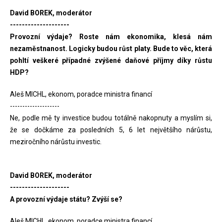
David BOREK, moderátor
--------------------
Provozní výdaje? Roste nám ekonomika, klesá nám
nezaměstnanost. Logicky budou růst platy. Bude to věc, která
pohltí veškeré případné zvýšené daňové příjmy díky růstu
HDP?
Aleš MICHL, ekonom, poradce ministra financí
--------------------
Ne, podle mě ty investice budou totálně nakopnuty a myslím si,
že se dočkáme za posledních 5, 6 let největšího nárůstu,
meziročního nárůstu investic.
David BOREK, moderátor
--------------------
A provozní výdaje státu? Zvýší se?
Aleš MICHL, ekonom, poradce ministra financí