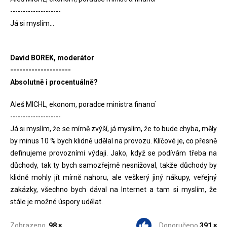
--------------------
Já si myslím...
David BOREK, moderátor
--------------------
Absolutně i procentuálně?
Aleš MICHL, ekonom, poradce ministra financí
--------------------
Já si myslím, že se mírně zvýší, já myslím, že to bude chyba, měly
by minus 10 % bych klidně udělal na provozu. Klíčové je, co přesně
definujeme provozními výdaji. Jako, když se podívám třeba na
důchody, tak ty bych samozřejmě nesnižoval, takže důchody by
klidně mohly jít mírně nahoru, ale veškerý jiný nákupy, veřejný
zakázky, všechno bych dával na Internet a tam si myslím, že
stále je možné úspory udělat.
Zobrazeno
98 ×
Doporučeno
391 ×