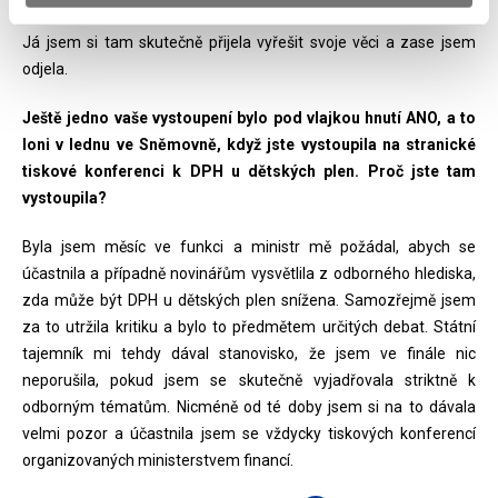
Jednání o dalším vývoji a řešení vládní krize jsem se neúčastnila.
Já jsem si tam skutečně přijela vyřešit svoje věci a zase jsem
odjela.
Ještě jedno vaše vystoupení bylo pod vlajkou hnutí ANO, a to
loni v lednu ve Sněmovně, když jste vystoupila na stranické
tiskové konferenci k DPH u dětských plen. Proč jste tam
vystoupila?
Byla jsem měsíc ve funkci a ministr mě požádal, abych se
účastnila a případně novinářům vysvětlila z odborného hlediska,
zda může být DPH u dětských plen snížena. Samozřejmě jsem
za to utržila kritiku a bylo to předmětem určitých debat. Státní
tajemník mi tehdy dával stanovisko, že jsem ve finále nic
neporušila, pokud jsem se skutečně vyjadřovala striktně k
odborným tématům. Nicméně od té doby jsem si na to dávala
velmi pozor a účastnila jsem se vždycky tiskových konferencí
organizovaných ministerstvem financí.