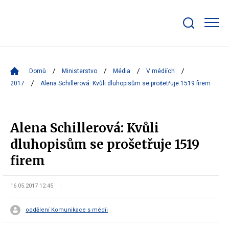
Zobrazit/skrýt
search
bar
Domů
Ministerstvo
Média
V médiích
2017
Alena Schillerová: Kvůli dluhopisům se prošetřuje 1519 firem
Alena Schillerová: Kvůli
dluhopisům se prošetřuje 1519
firem
16.05.2017 12:45
oddělení Komunikace s médii