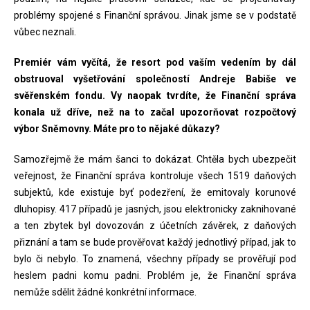
problémy spojené s Finanční správou. Jinak jsme se v podstatě
vůbec neznali.
Premiér vám vyčítá, že resort pod vaším vedením by dál
obstruoval vyšetřování společností Andreje Babiše ve
svěřenském fondu. Vy naopak tvrdíte, že Finanční správa
konala už dříve, než na to začal upozorňovat rozpočtový
výbor Sněmovny. Máte pro to nějaké důkazy?
Samozřejmě že mám šanci to dokázat. Chtěla bych ubezpečit
veřejnost, že Finanční správa kontroluje všech 1519 daňových
subjektů, kde existuje byť podezření, že emitovaly korunové
dluhopisy. 417 případů je jasných, jsou elektronicky zaknihované
a ten zbytek byl dovozován z účetních závěrek, z daňových
přiznání a tam se bude prověřovat každý jednotlivý případ, jak to
bylo či nebylo. To znamená, všechny případy se prověřují pod
heslem padni komu padni. Problém je, že Finanční správa
nemůže sdělit žádné konkrétní informace.