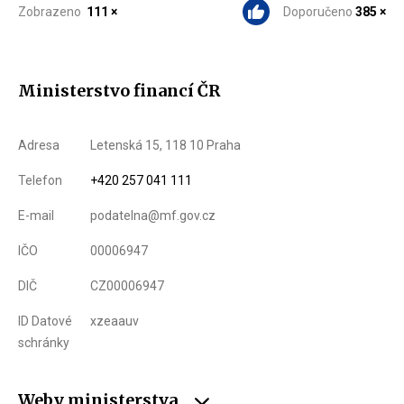
Zobrazeno
111 ×
Doporučeno
385 ×
Ministerstvo financí ČR
Adresa
Letenská 15, 118 10 Praha
Telefon
+420 257 041 111
E-mail
podatelna@mf.gov.cz
IČO
00006947
DIČ
CZ00006947
ID Datové
xzeaauv
schránky
Weby ministerstva