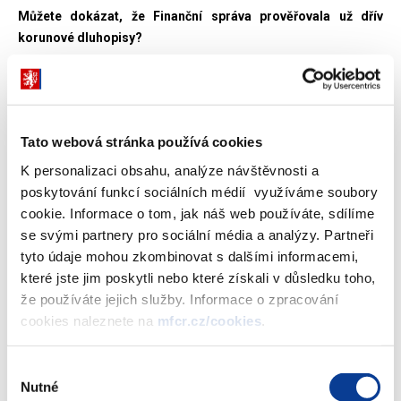
Můžete dokázat, že Finanční správa prověřovala už dřív
korunové dluhopisy?
Samozřejmě, máme statistiky, které Finanční správa předložila
vládě, ze kterých je vidět, že se provádí kontroly. Jsou tam
uvedeny od roku 2013 konkrétní počty. Je jasné, že nárůst se
Tato webová stránka používá cookies
projevil až nyní. Protože je také potřeba si uvědomit, jak tehdejší
politické reprezentace interpretovaly korunové dluhopisy. Byly
K personalizaci obsahu, analýze návštěvnosti a
interpretovány z nejvyšších míst ministerstva financí tak, že
poskytování funkcí sociálních médií využíváme soubory
vlastně se nejedná o žádný daňový problém. Finanční správa
cookie. Informace o tom, jak náš web používáte, sdílíme
tedy kontrolovala dluhopisy i v letech 2014 a 2015, ale v
se svými partnery pro sociální média a analýzy. Partneři
podstatně v menším měřítku, protože tu nebyl takový tlak. Nebylo
tyto údaje mohou zkombinovat s dalšími informacemi,
to hodnoceno jako podezření z nějaké daňové optimalizace.
které jste jim poskytli nebo které získali v důsledku toho,
Počet případů narostl logicky v tomto období.
že používáte jejich služby. Informace o zpracování
cookies naleznete na
mfcr.cz/cookies
.
Uvedla jste, že nemáte politické ambice, přitom vaše rodina je
úzce napojená na hnutí ANO. Vaše dcera Petra Rusňáková je
Výběr
brněnskou radní pro cestovní ruch za ANO. Její manžel David
Nutné
souhlasu
Rusňák je členem hnutí ANO a společně oba darovali hnutí