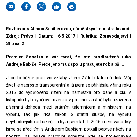
Rozhovor s Alenou Schillerovou, náměstkyní ministra financí
Zdroj: Právo | Datum: 16.5.2017 | Rubrika: Zpravodajství |
Strana: 2
Premiér Sobotka o vás tvrdí, že jste prodloužená ruka
Andreje Babiše. Přece jenom už spolu pracujete rok a půl...
Jsou to běžné pracovní vztahy. Jsem 27 let státní úředník. Můj
život je naprosto transparentní a já jsem se přihlásila v říjnu roku
2015 do výběrového řízení na náměstka pro daně a cla, v
listopadu bylo výběrové řízení a v prosinci vlastně byla uzavřena
písemná dohoda mezi státním tajemníkem a ministrem, na
výběru, tak jak říká zákon o státní službě, na výběru
nejvhodnějšího uchazeče, a byla jsem k 1. 1. 2016 jmenována. My
jsme se před tím s Andrejem Babišem potkali poprvé někdy na
podzim, na nějaké pracovní schůzce, kde se projednávaly