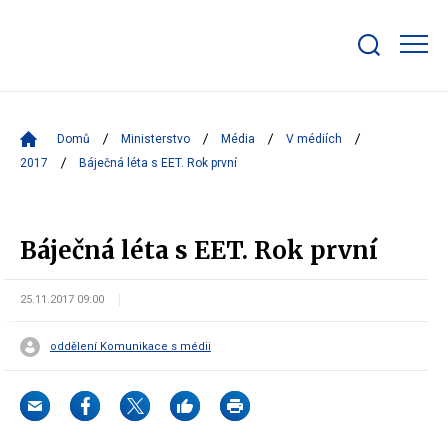
Zobrazit/skrýt
search
bar
Domů
Ministerstvo
Média
V médiích
2017
Báječná léta s EET. Rok první
Báječná léta s EET. Rok první
25.11.2017 09:00
oddělení Komunikace s médii