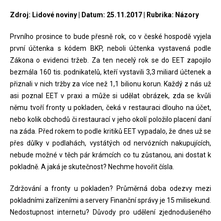
Zdroj: Lidové noviny | Datum: 25.11.2017 | Rubrika: Názory
Prvního prosince to bude přesně rok, co v české hospodě vyjela
první účtenka s kódem BKP, neboli účtenka vystavená podle
Zákona o evidenci tržeb. Za ten necelý rok se do EET zapojilo
bezmála 160 tis. podnikatelů, kteří vystavili 3,3 miliard účtenek a
přiznali v nich tržby za více než 1,1 bilionu korun. Každý z nás už
asi poznal EET v praxi a může si udělat obrázek, zda se kvůli
němu tvoří fronty u pokladen, čeká v restauraci dlouho na účet,
nebo kolik obchodů či restaurací v jeho okolí položilo placení daní
na záda. Před rokem to podle kritiků EET vypadalo, že dnes už se
přes důlky v podlahách, vystátých od nervózních nakupujících,
nebude možné v těch pár krámcích co tu zůstanou, ani dostat k
pokladně. A jaká je skutečnost? Nechme hovořit čísla.
Zdržování a fronty u pokladen? Průměrná doba odezvy mezi
pokladními zařízeními a servery Finanční správy je 15 milisekund.
Nedostupnost internetu? Důvody pro udělení zjednodušeného