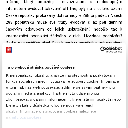
režimu, který umožňuje provozovnám s nedostupným
internetem evidovat takzvaně off-line, byly na z celého území
České republiky prokázány dohromady v 288 případech. Všech
288 poplatníků může své tržby evidovat s až pěti denním
časovým odstupem od jejich uskutečnění, nedošlo tak k
znemožnění podnikání žádného z nich. Likvidace podnikání?
Podle nejnovějších čísel České správy sociálního zabezpečení
počet podnikatelů v Česku, kteří si samostatnou výdělečnou
činností skutečně vydělávají, stoupl letos do konce září o 18.000
na 999.000. Loni přitom počet podnikatelů vzrostl o 5000. Těžko
Tato webová stránka používá cookies
se domnívat, že kdyby mělo EET skutečně devastační účinky na
K personalizaci obsahu, analýze návštěvnosti a poskytování
podnikatelské prostředí, chuť podnikat by se meziročně zvýšila
funkcí sociálních médií využíváme soubory cookie. Informace
více než trojnásobně. Výběr daní? Jen na DPH na konci října
o tom, jak náš web používáte, sdílíme se svými partnery pro
meziročně plus 26 mld. Kč, tedy 9,1 procenta při růstu HDP 4,1
sociální média a analýzy. Partneři tyto údaje mohou
procenta, tedy ekonomickém růstu oproti dynamice výběru daní
zkombinovat s dalšími informacemi, které jste jim poskytli nebo
méně než polovičním.
které získali v důsledku toho, že používáte jejich
služby. Informace o zpracování cookies naleznete
Je zřejmé, že čísla hovoří ve prospěch EET. A co naši kritici, kteří
na
mfcr.cz/cookies
.
se tak musí obejít bez nich? No přeci zneužijí čísla, která s EET