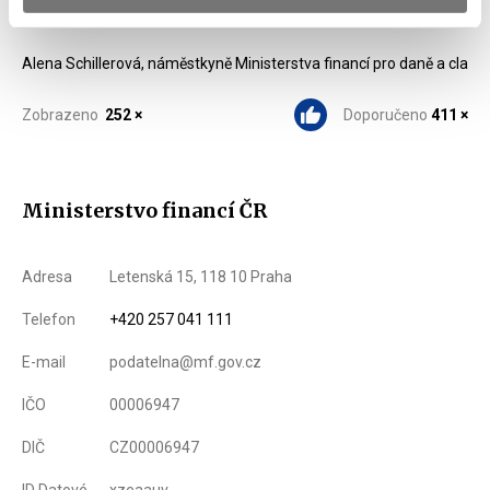
Stejně jako neplatit daně. Ale hezky to do sebe zapadá.
Alena Schillerová, náměstkyně Ministerstva financí pro daně a cla
Zobrazeno
252 ×
Doporučeno
411 ×
Ministerstvo financí ČR
Adresa
Letenská 15, 118 10 Praha
Telefon
+420 257 041 111
E-mail
podatelna@mf.gov.cz
IČO
00006947
DIČ
CZ00006947