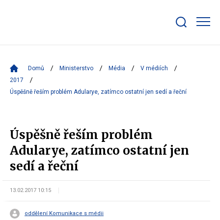
Zobrazit/skrýt
search
bar
Domů
Ministerstvo
Média
V médiích
2017
Úspěšně řeším problém Adularye, zatímco ostatní jen sedí a řeční
Úspěšně řeším problém
Adularye, zatímco ostatní jen
sedí a řeční
13.02.2017 10:15
oddělení Komunikace s médii