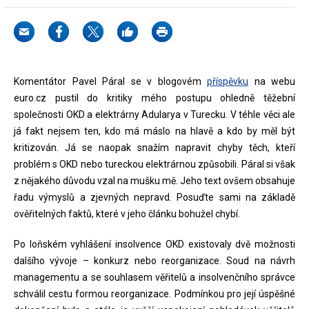
Komentátor Pavel Páral se v blogovém
příspěvku
na webu
euro.cz pustil do kritiky mého postupu ohledně těžební
společnosti OKD a elektrárny Adularya v Turecku. V téhle věci ale
já fakt nejsem ten, kdo má máslo na hlavě a kdo by měl být
kritizován. Já se naopak snažím napravit chyby těch, kteří
problém s OKD nebo tureckou elektrárnou způsobili. Páral si však
z nějakého důvodu vzal na mušku mě. Jeho text ovšem obsahuje
řadu výmyslů a zjevných nepravd. Posuďte sami na základě
ověřitelných faktů, které v jeho článku bohužel chybí.
Po loňském vyhlášení insolvence OKD existovaly dvě možnosti
dalšího vývoje – konkurz nebo reorganizace. Soud na návrh
managementu a se souhlasem věřitelů a insolvenčního správce
schválil cestu formou reorganizace. Podmínkou pro její úspěšné