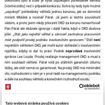
dokončení bylo a stále je vyšší uspokojení pohledávek věřitelů
(včetně státu) než v případě konkurzu. Sotva by tedy bylo možné
„uspokojit“ pohledávky věřitelů jednou korunou, jak se domnívá
ministr Mládek a novinář Páral. Já jsem si těchto souvislostí
vědom, a proto jsem nikdy převzetí OKD za korunu nenavrhoval!
Pan Páral ale okázale ignoruje i další fakta, když o OKD doslova
píše:
„Stát jako největší věřitel a zároveň zachránce pracovních
míst podpořil prodej podniku insolvenčním správcem.“
Stát
není
největším věřitelem OKD, jak mohl autor dohledat v insolvenčním
rejstříku, kdyby si dal tu práci. Podnik
neprodává
insolvenční
správce Lee Louda. Prodej realizuje management OKD a musí s
ním souhlasit věřitelé. Páral volá po státních garancích útlumu
těžby, ale stát nemá co garantovat. Na prodej OKD má minimální
vliv, rozhodování o něm je v prvé řadě na managementu podniku
a dále na souhlasu věřitelů a konečném rozhodnutí soudu.
Od začátku tvrdím, že jediný správný postup je vyčkat do konce
února, tedy do uplynutí lhůty pro podávání nabídek ke koupi OKD.
Zmatený výstřel do prázdna, který předvedl ministr Mládek, když
Tato webová stránka používá cookies