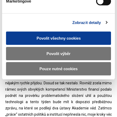
Marketingové
Exportní a garanční pojišťovací společnosti (EGAP). Tyto instituce
se k problematické situaci elektrárny stavěly pasivně a vlažně,
přestože by měly být první, kdo přijde s jasným návrhem řešení,
který budou také připraveny zrealizovat. Páral tvrdí, že jsem
Zobrazit detaily
jednal jako politik. Jenže zatímco ti, jichž se to týká, seděli,
hloubali a řečnili, aniž by se blížili jakémukoliv řešení, já jsem
Povolit všechny cookies
jednal. Jako správce peněz daňových poplatníků, které by v
případě krachu Adularye vyletěly oknem, jsem rychle vyslal do
Turecka své vyjednavače, aby zmapovali situaci. Povedlo se při
Povolit výběr
tom mnohem víc. Moji spolupracovníci dosáhli konkrétního
výsledku – odblokovali zamrzlá jednání s tureckou stranou a
Pouze nutné cookies
domluvili se s ní na oboustranně přijatelném scénáři. Že ten
scénář ČEB a EGAP nevyhovuje? Ať přijdou s jiným, ale ať s
nějakým rychle přijdou. Dosud se tak nestalo. Rovněž zcela mimo
rámec svých obvyklých kompetencí Ministerstvo financí podalo
podnět na prověrku problematického složení uhlí a použitou
technologii a tento týden bude mít k dispozici předběžnou
zprávu, na které se podílejí dva ústavy Akademie věd. Zatímco
„práce“ ostatních politiků a institucí nepřinesla nic, moje kroky věc