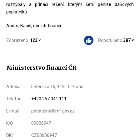
rozhýbaly a přináší řešení, kterým šetří peníze daňových
poplatníků.
Andrej Babiš, ministr financí
Zobrazeno
123 ×
Doporučeno
387 ×
Ministerstvo financí ČR
Adresa
Letenská 15, 118 10 Praha
Telefon
+420 257 041 111
E-mail
podatelna@mf.gov.cz
IČO
00006947
DIČ
CZ00006947