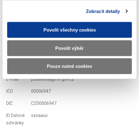
Zobrazeno
125 ×
Doporučeno
1682 ×
Zobrazit detaily
Povolit všechny cookies
Ministerstvo financí ČR
Povolit výběr
Adresa
Letenská 15, 118 10 Praha
Pouze nutné cookies
Telefon
+420 257 041 111
E-mail
podatelna@mf.gov.cz
IČO
00006947
DIČ
CZ00006947
ID Datové
xzeaauv
schránky