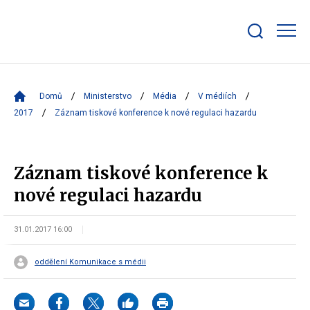
Zobrazit/skrýt
search
bar
Domů
Ministerstvo
Média
V médiích
2017
Záznam tiskové konference k nové regulaci hazardu
Záznam tiskové konference k
nové regulaci hazardu
31.01.2017 16:00
oddělení Komunikace s médii