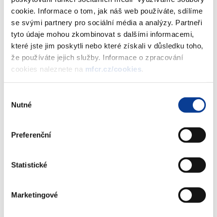
cookie. Informace o tom, jak náš web používáte, sdílíme
se svými partnery pro sociální média a analýzy. Partneři
tyto údaje mohou zkombinovat s dalšími informacemi,
Dokumenty ke stažení
které jste jim poskytli nebo které získali v důsledku toho,
že používáte jejich služby. Informace o zpracování
cookies naleznete na
mfcr.cz/cookies
.
Prezentace - Revoluce v regulaci
hazardu v praxi
Výběr
(349 kB)
Nutné
souhlasu
Preferenční
Stáhnout vybrané (
0
)
Statistické
Stáhnout vše
Marketingové