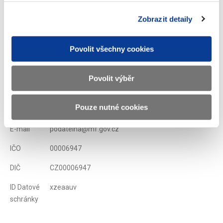
Zobrazeno
194 ×
Doporučeno
398 ×
Zobrazit detaily
Povolit všechny cookies
Ministerstvo financí ČR
Povolit výběr
Adresa
Letenská 15, 118 10 Praha
Pouze nutné cookies
Telefon
+420 257 041 111
E-mail
podatelna@mf.gov.cz
IČO
00006947
DIČ
CZ00006947
ID Datové
xzeaauv
schránky