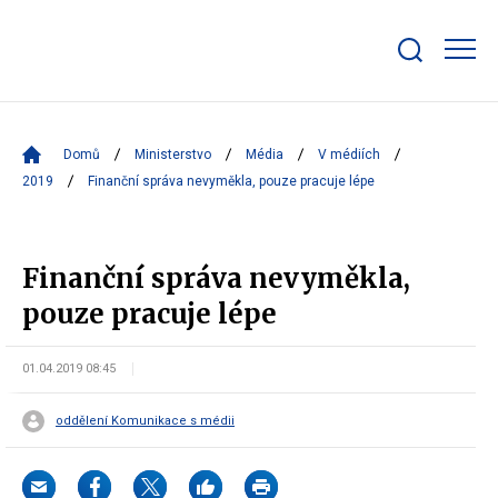
Zobrazit/skrýt
search
bar
Domů
Ministerstvo
Média
V médiích
2019
Finanční správa nevyměkla, pouze pracuje lépe
Finanční správa nevyměkla,
pouze pracuje lépe
01.04.2019 08:45
oddělení Komunikace s médii