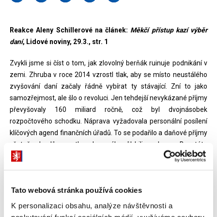
Reakce Aleny Schillerové na článek:
Měkčí přístup kazí výběr
daní
, Lidové noviny, 29.3., str. 1
Zvykli jsme si číst o tom, jak zlovolný berňák ruinuje podnikání v
zemi. Zhruba v roce 2014 vzrostl tlak, aby se místo neustálého
zvyšování daní začaly řádně vybírat ty stávající. Zní to jako
samozřejmost, ale šlo o revoluci. Jen tehdejší nevykázané příjmy
převyšovaly 160 miliard ročně, což byl dvojnásobek
rozpočtového schodku. Náprava vyžadovala personální posílení
klíčových agend finančních úřadů. To se podařilo a daňové příjmy
včetně odvodů vyrostly o bezmála půl bilionu korun. Bez této
sumy bychom si nikdy nemohli dovolit snížit daňovou zátěž
občanů o 100 miliard, stabilizovat životní úroveň seniorů nebo
snížit zadlužení státu.
Tato webová stránka používá cookies
Páteční Lidové noviny přinesly pozoruhodný obrat v rétorice k
K personalizaci obsahu, analýze návštěvnosti a
Finanční správě (FS). Její úředníci se prý zalekli kritiky, které se
poskytování funkcí sociálních médií využíváme soubory