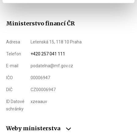
Ministerstvo financí ČR
Adresa
Letenská 15, 118 10 Praha
Telefon
+420 257 041 111
E-mail
podatelna@mf.gov.cz
IČO
00006947
DIČ
CZ00006947
ID Datové
xzeaauv
schránky
Weby ministerstva