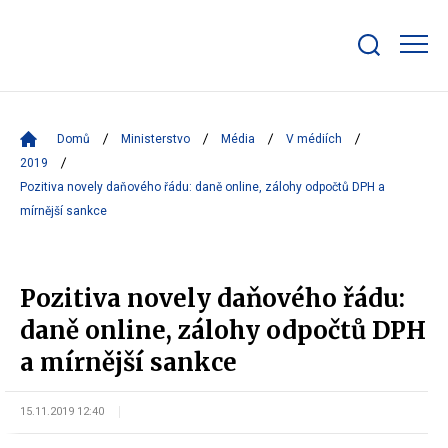
Zobrazit/skrýt
search
bar
Domů
Ministerstvo
Média
V médiích
2019
Pozitiva novely daňového řádu: daně online, zálohy odpočtů DPH a
mírnější sankce
Pozitiva novely daňového řádu:
daně online, zálohy odpočtů DPH
a mírnější sankce
15.11.2019 12:40