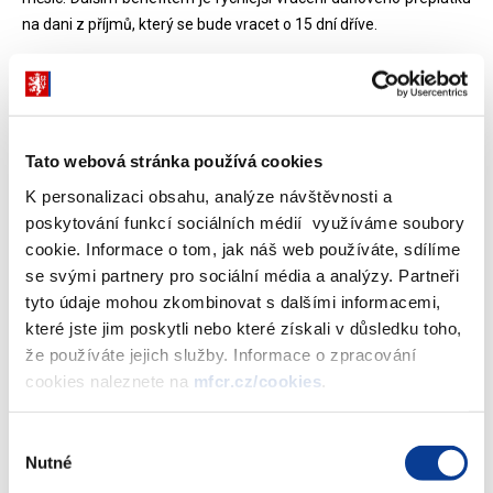
na dani z příjmů, který se bude vracet o 15 dní dříve.
Elektronická komunikace bude nově možná i v rámci daňové
kontroly. To povede ke zkrácení doby kontroly a zároveň ke
snížení zátěže pro podnikatele.
Tato webová stránka používá cookies
Výraznou změnu pro drtivou většinu poplatníků představuje
K personalizaci obsahu, analýze návštěvnosti a
snížení úroků z prodlení z 16 na 10 procent. Spolu s tímto
poskytování funkcí sociálních médií využíváme soubory
opatřením dojde ke zrušení liberační lhůty za pozdní podání
cookie. Informace o tom, jak náš web používáte, sdílíme
daňového přiznání a placení daní. Zároveň však výrazně
se svými partnery pro sociální média a analýzy. Partneři
navyšujeme částku, od které se úrok vymáhá, a to z 200 korun
tyto údaje mohou zkombinovat s dalšími informacemi,
na 1000 korun.
které jste jim poskytli nebo které získali v důsledku toho,
že používáte jejich služby. Informace o zpracování
Další změnou v novele je zavedení zálohy na daňový odpočet,
cookies naleznete na
mfcr.cz/cookies
.
která umožní dřívější vrácení části nadměrných odpočtů na dani z
přidané hodnoty. Plátcům DPH, u nichž se prověřuje pouze část
nadměrného odpočtu, přináší zlepšení z hlediska jejich cash-flow
Výběr
a zároveň zvýší právní i podnikatelskou jistotu.
Nutné
souhlasu