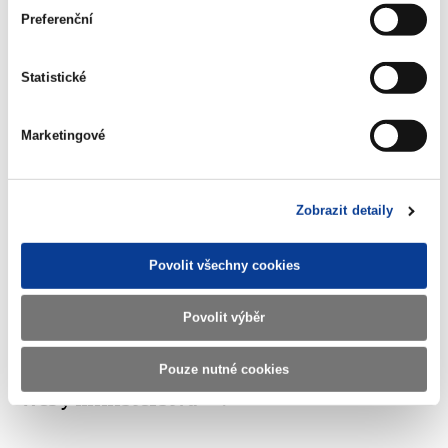
Preferenční
Ministerstvo financí ČR
Statistické
Adresa
Letenská 15, 118 10 Praha
Marketingové
Telefon
+420 257 041 111
E-mail
podatelna@mf.gov.cz
Zobrazit detaily
IČO
00006947
Povolit všechny cookies
DIČ
CZ00006947
ID Datové
xzeaauv
Povolit výběr
schránky
Pouze nutné cookies
Weby ministerstva