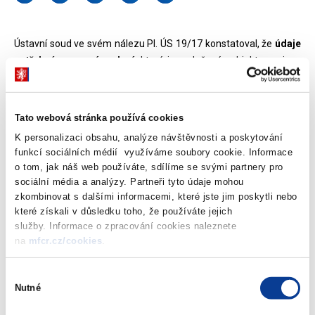
Ústavní soud ve svém nálezu Pl. ÚS 19/17 konstatoval, že
údaje
potřebné pro správu daní
, které jsou daňové subjekty povinny
uvádět v daňových tiskopisech vydávaných Ministerstvem financí
(např. v daňových přiznáních), mají být
alespoň v obecné rovině
stanoveny právním předpisem
. Za předpokladu, že tento
Tato webová stránka používá cookies
požadavek bude naplněn,
neshledal Ústavní soud používání
K personalizaci obsahu, analýze návštěvnosti a poskytování
současných formulářů při správě daní jako neústavní
. Ke
funkcí sociálních médií využíváme soubory cookie. Informace
splnění uvedeného požadavku tam, kde v současnosti není
o tom, jak náš web používáte, sdílíme se svými partnery pro
naplněn, stanovil pro zákonodárce lhůtu do 31. prosince 2020.
sociální média a analýzy. Partneři tyto údaje mohou
zkombinovat s dalšími informacemi, které jste jim poskytli nebo
Ministerstvo financí
se v současnosti seznamuje s konkrétní
které získali v důsledku toho, že používáte jejich
služby. Informace o zpracování cookies naleznete
argumentací nálezu a následně zvolí
nejvhodnější variantu
na
mfcr.cz/cookies
.
legislativního řešení
(Ústavní soud ve svém nálezu v tomto
ohledu nepředjímá konkrétní podobu tohoto řešení).
Výběr
Nutné
souhlasu
Zobrazeno
142 ×
Doporučeno
361 ×