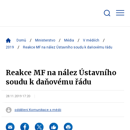
Zobrazit/skrýt
search
bar
Domů
Ministerstvo
Média
V médiích
2019
Reakce MF na nález Ústavního soudu k daňovému řádu
Reakce MF na nález Ústavního
soudu k daňovému řádu
28.11.2019 17:20
oddělení Komunikace s médii