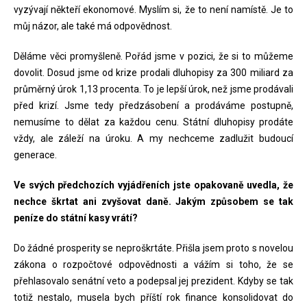
vyzývají někteří ekonomové. Myslím si, že to není namístě. Je to
můj názor, ale také má odpovědnost.
Děláme věci promyšleně. Pořád jsme v pozici, že si to můžeme
dovolit. Dosud jsme od krize prodali dluhopisy za 300 miliard za
průměrný úrok 1,13 procenta. To je lepší úrok, než jsme prodávali
před krizí. Jsme tedy předzásobení a prodáváme postupně,
nemusíme to dělat za každou cenu. Státní dluhopisy prodáte
vždy, ale záleží na úroku. A my nechceme zadlužit budoucí
generace.
Ve svých předchozích vyjádřeních jste opakovaně uvedla, že
nechce škrtat ani zvyšovat daně. Jakým způsobem se tak
peníze do státní kasy vrátí?
Do žádné prosperity se neproškrtáte. Přišla jsem proto s novelou
zákona o rozpočtové odpovědnosti a vážím si toho, že se
přehlasovalo senátní veto a podepsal jej prezident. Kdyby se tak
totiž nestalo, musela bych příští rok finance konsolidovat do