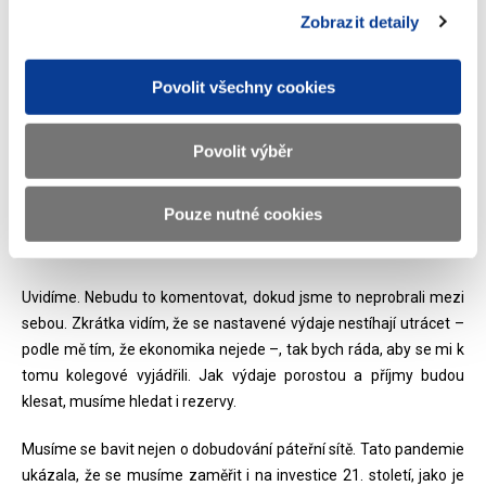
Zobrazit detaily
spotřebovat a bude nasnadě je přesunout jinam.
Dosud jsem po ministrech nic nechtěla. Nebyl čas hádat se s
Povolit všechny cookies
resorty o pár korun, které situaci neřeší. Škrtla jsem akorát jeden
a půl miliardy na jízdném, protože se celé čtvrtletí nejezdilo, a
domluvila jsem se s ministerstvem obrany, že se odložily ještě
Povolit výběr
nedomluvené nákupy za dvě miliardy. Teď se ale o tom postupně
budeme bavit.
Pouze nutné cookies
O čem konkrétním bude řeč?
Uvidíme. Nebudu to komentovat, dokud jsme to neprobrali mezi
sebou. Zkrátka vidím, že se nastavené výdaje nestíhají utrácet –
podle mě tím, že ekonomika nejede –, tak bych ráda, aby se mi k
tomu kolegové vyjádřili. Jak výdaje porostou a příjmy budou
klesat, musíme hledat i rezervy.
Musíme se bavit nejen o dobudování páteřní sítě. Tato pandemie
ukázala, že se musíme zaměřit i na investice 21. století, jako je