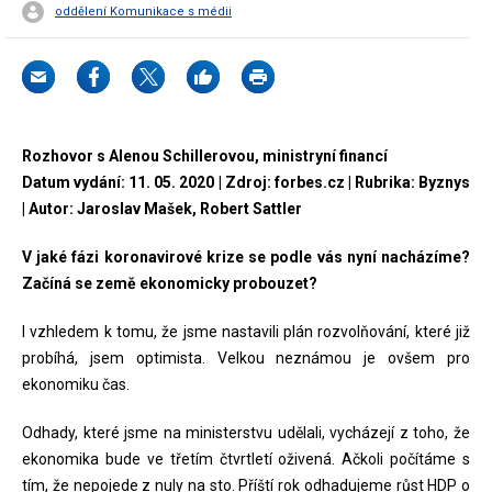
oddělení Komunikace s médii
Rozhovor s Alenou Schillerovou, ministryní financí
Datum vydání: 11. 05. 2020 | Zdroj: forbes.cz | Rubrika: Byznys
| Autor: Jaroslav Mašek, Robert Sattler
V jaké fázi koronavirové krize se podle vás nyní nacházíme?
Začíná se země ekonomicky probouzet?
I vzhledem k tomu, že jsme nastavili plán rozvolňování, které již
probíhá, jsem optimista. Velkou neznámou je ovšem pro
ekonomiku čas.
Odhady, které jsme na ministerstvu udělali, vycházejí z toho, že
ekonomika bude ve třetím čtvrtletí oživená. Ačkoli počítáme s
tím, že nepojede z nuly na sto. Příští rok odhadujeme růst HDP o