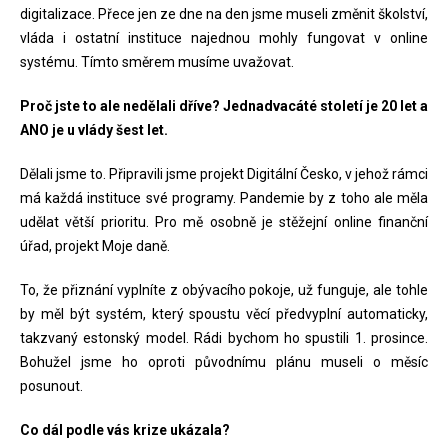
digitalizace. Přece jen ze dne na den jsme museli změnit školství,
vláda i ostatní instituce najednou mohly fungovat v online
systému. Tímto směrem musíme uvažovat.
Proč jste to ale nedělali dříve? Jednadvacáté století je 20 let a
ANO je u vlády šest let.
Dělali jsme to. Připravili jsme projekt Digitální Česko, v jehož rámci
má každá instituce své programy. Pandemie by z toho ale měla
udělat větší prioritu. Pro mě osobně je stěžejní online finanční
úřad, projekt Moje daně.
To, že přiznání vyplníte z obývacího pokoje, už funguje, ale tohle
by měl být systém, který spoustu věcí předvyplní automaticky,
takzvaný estonský model. Rádi bychom ho spustili 1. prosince.
Bohužel jsme ho oproti původnímu plánu museli o měsíc
posunout.
Co dál podle vás krize ukázala?