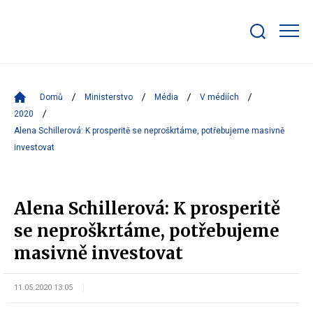
Zobrazit/skrýt
search
bar
Domů
Ministerstvo
Média
V médiích
2020
Alena Schillerová: K prosperitě se neproškrtáme, potřebujeme masivně
investovat
Alena Schillerová: K prosperitě
se neproškrtáme, potřebujeme
masivně investovat
11.05.2020 13:05