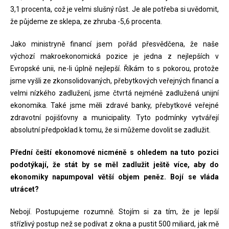
3,1 procenta, což je velmi slušný růst. Je ale potřeba si uvědomit,
že půjdeme ze sklepa, ze zhruba -5,6 procenta.
Jako ministryně financí jsem pořád přesvědčena, že naše
výchozí makroekonomická pozice je jedna z nejlepších v
Evropské unii, ne-li úplně nejlepší. Říkám to s pokorou, protože
jsme vyšli ze zkonsolidovaných, přebytkových veřejných financí a
velmi nízkého zadlužení, jsme čtvrtá nejméně zadlužená unijní
ekonomika. Také jsme měli zdravé banky, přebytkové veřejné
zdravotní pojišťovny a municipality. Tyto podmínky vytvářejí
absolutní předpoklad k tomu, že si můžeme dovolit se zadlužit.
Přední čeští ekonomové nicméně s ohledem na tuto pozici
podotýkají, že stát by se měl zadlužit ještě více, aby do
ekonomiky napumpoval větší objem peněz. Bojí se vláda
utrácet?
Nebojí. Postupujeme rozumně. Stojím si za tím, že je lepší
střízlivý postup než se podívat z okna a pustit 500 miliard, jak mě