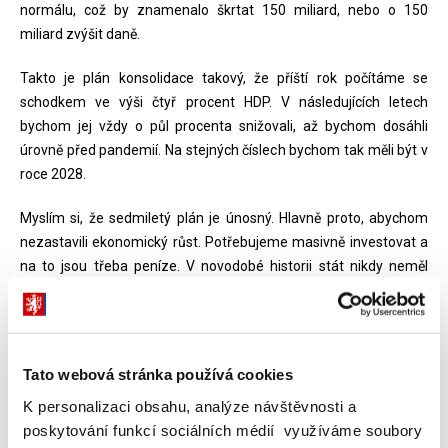
normálu, což by znamenalo škrtat 150 miliard, nebo o 150
miliard zvýšit daně.
Takto je plán konsolidace takový, že příští rok počítáme se
schodkem ve výši čtyř procent HDP. V následujících letech
bychom jej vždy o půl procenta snižovali, až bychom dosáhli
úrovně před pandemií. Na stejných číslech bychom tak měli být v
roce 2028.
Myslím si, že sedmiletý plán je únosný. Hlavně proto, abychom
nezastavili ekonomický růst. Potřebujeme masivně investovat a
na to jsou třeba peníze. V novodobé historii stát nikdy neměl
důležitější a významnější roli než nyní, co se týče pomoci
občanům.
S jakým rozpočtovým schodkem se tak počítá na příští rok,
Tato webová stránka používá cookies
když letos je to 300 miliard?
K personalizaci obsahu, analýze návštěvnosti a
Počítáme s těmi čtyřmi procenty HDP, tudíž se pohybujeme
poskytování funkcí sociálních médií využíváme soubory