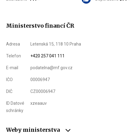
Ministerstvo financí ČR
Adresa
Letenská 15, 118 10 Praha
Telefon
+420 257 041 111
E-mail
podatelna@mf.gov.cz
IČO
00006947
DIČ
CZ00006947
ID Datové
xzeaauv
schránky
Weby ministerstva