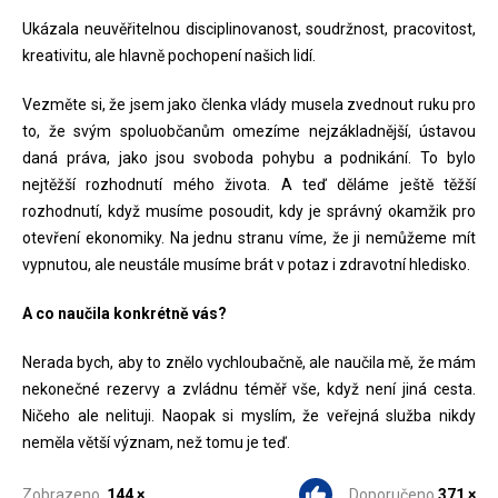
Ukázala neuvěřitelnou disciplinovanost, soudržnost, pracovitost,
kreativitu, ale hlavně pochopení našich lidí.
Vezměte si, že jsem jako členka vlády musela zvednout ruku pro
to, že svým spoluobčanům omezíme nejzákladnější, ústavou
daná práva, jako jsou svoboda pohybu a podnikání. To bylo
nejtěžší rozhodnutí mého života. A teď děláme ještě těžší
rozhodnutí, když musíme posoudit, kdy je správný okamžik pro
otevření ekonomiky. Na jednu stranu víme, že ji nemůžeme mít
vypnutou, ale neustále musíme brát v potaz i zdravotní hledisko.
A co naučila konkrétně vás?
Nerada bych, aby to znělo vychloubačně, ale naučila mě, že mám
nekonečné rezervy a zvládnu téměř vše, když není jiná cesta.
Ničeho ale nelituji. Naopak si myslím, že veřejná služba nikdy
neměla větší význam, než tomu je teď.
Zobrazeno
144 ×
Doporučeno
371 ×