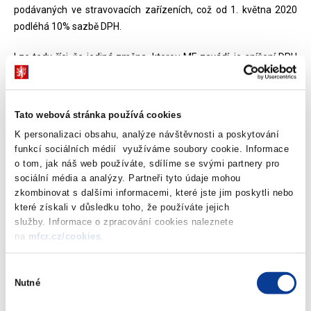
podávaných ve stravovacích zařízeních, což od 1. května 2020
podléhá 10% sazbě DPH.
Lze tedy říci, že jediná změna, kterou MF zavádí, je snížení DPH
na poskytování stravovacích služeb, prodeje nealkoholických
nápojů a točeného piva v restauracích, a to v souvislosti se
zbývající vlnou EET.
Tato webová stránka používá cookies
K personalizaci obsahu, analýze návštěvnosti a poskytování
funkcí sociálních médií využíváme soubory cookie. Informace
Pro úplnost vysvětlujeme, z jakého důvodu není možné uplatnit
o tom, jak náš web používáte, sdílíme se svými partnery pro
sníženou sazbu DPH na pivo, které není prodáváno v rámci
sociální média a analýzy. Partneři tyto údaje mohou
poskytování stravovací služby, ale jako tzv. dodání zboží:
zkombinovat s dalšími informacemi, které jste jim poskytli nebo
které získali v důsledku toho, že používáte jejich
Do snížené sazby DPH 10 % bude nově od 1. května spadat
služby. Informace o zpracování cookies naleznete
položka „stravovací služba a podávání nápojů včetně točeného
na
mfcr.cz/cookies
.
piva“. Pokud tak zákazník v rámci „restauračních služeb“ požívá
točené pivo, nealko pivo, limonádu apod., všechny tyto položky
Výběr
Nutné
budou nově v sazbě 10 %. Stále přitom platí, že musí být naplněna
souhlasu
podstata restaurační služby, u níž existuje přidaná hodnota, jako