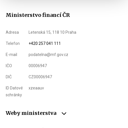
Ministerstvo financí ČR
Adresa
Letenská 15, 118 10 Praha
Telefon
+420 257 041 111
E-mail
podatelna@mf.gov.cz
IČO
00006947
DIČ
CZ00006947
ID Datové
xzeaauv
schránky
Weby ministerstva