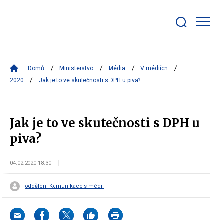
Zobrazit/skrýt
search
bar
Domů
Ministerstvo
Média
V médiích
2020
Jak je to ve skutečnosti s DPH u piva?
Jak je to ve skutečnosti s DPH u
piva?
04.02.2020 18:30
oddělení Komunikace s médii