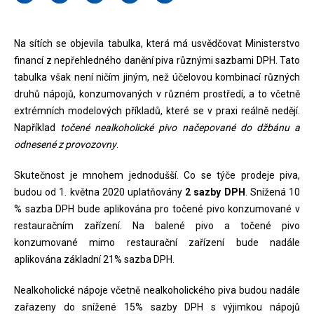
Na sítích se objevila tabulka, která má usvědčovat Ministerstvo
financí z nepřehledného danění piva různými sazbami DPH. Tato
tabulka však není ničím jiným, než účelovou kombinací různých
druhů nápojů, konzumovaných v různém prostředí, a to včetně
extrémních modelových příkladů, které se v praxi reálně nedějí.
Například
točené nealkoholické pivo načepované do džbánu a
odnesené z provozovny
.
Skutečnost je mnohem jednodušší. Co se týče prodeje piva,
budou od 1. května 2020 uplatňovány
2 sazby DPH
. Snížená 10
% sazba DPH bude aplikována pro točené pivo konzumované v
restauračním zařízení. Na balené pivo a točené pivo
konzumované mimo restaurační zařízení bude nadále
aplikována základní 21% sazba DPH.
Nealkoholické nápoje včetně nealkoholického piva budou nadále
zařazeny do snížené 15% sazby DPH s výjimkou nápojů