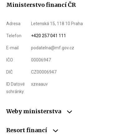
Ministerstvo financí ČR
Adresa
Letenská 15, 118 10 Praha
Telefon
+420 257 041 111
E-mail
podatelna@mf.gov.cz
IČO
00006947
DIČ
CZ00006947
ID Datové
xzeaauv
schránky
Weby ministerstva
Resort financí