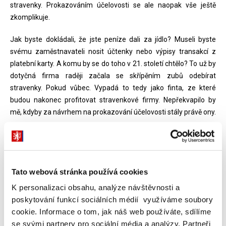
stravenky. Prokazováním účelovosti se ale naopak vše ještě
zkomplikuje.
Jak byste dokládali, že jste peníze dali za jídlo? Museli byste
svému zaměstnavateli nosit účtenky nebo výpisy transakcí z
platební karty. A komu by se do toho v 21. století chtělo? To už by
dotyčná firma raději začala se skřípěním zubů odebírat
stravenky. Pokud vůbec. Vypadá to tedy jako finta, ze které
budou nakonec profitovat stravenkové firmy. Nepřekvapilo by
mě, kdyby za návrhem na prokazování účelovosti stály právě ony.
Děsí je totiž představa, že by lidé a firmy dostali na výběr. Pak by
se v plné nahotě odhalilo, že jsou stravenky jen drahý a zbytečný
mezičlánek mezi zaměstnavatelem, zaměstnancem a
restaurací. Proto vytáhly do boje a snaží se poslance přesvědčit,
Tato webová stránka používá cookies
aby stravenkový paušál nepodpořili. Bohatě jim ale bude také
K personalizaci obsahu, analýze návštěvnosti a
stačit, když z paušálu zbude jen pahýl, který nikdo chtít nebude.
poskytování funkcí sociálních médií využíváme soubory
cookie. Informace o tom, jak náš web používáte, sdílíme
Jídlo je základní potřeba
se svými partnery pro sociální média a analýzy. Partneři