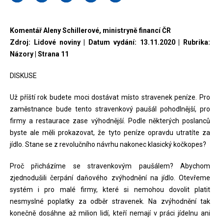
Komentář Aleny Schillerové, ministryně financí ČR
Zdroj: Lidové noviny | Datum vydání: 13.11.2020 | Rubrika:
Názory | Strana 11
DISKUSE
Už příští rok budete moci dostávat místo stravenek peníze. Pro
zaměstnance bude tento stravenkový paušál pohodlnější, pro
firmy a restaurace zase výhodnější. Podle některých poslanců
byste ale měli prokazovat, že tyto peníze opravdu utratíte za
jídlo. Stane se z revolučního návrhu nakonec klasický kočkopes?
Proč přicházíme se stravenkovým paušálem? Abychom
zjednodušili čerpání daňového zvýhodnění na jídlo. Otevřeme
systém i pro malé firmy, které si nemohou dovolit platit
nesmyslné poplatky za odběr stravenek. Na zvýhodnění tak
konečně dosáhne až milion lidí, kteří nemají v práci jídelnu ani