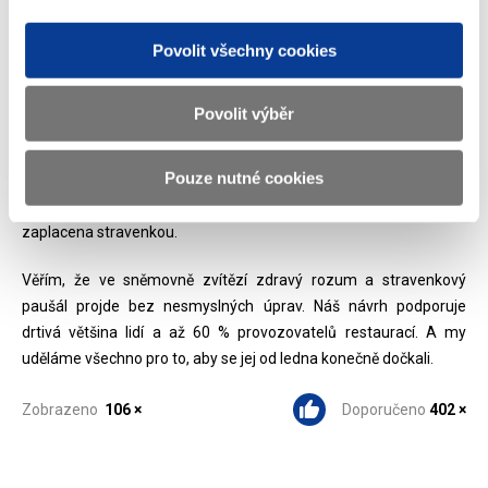
zátěž. Takhle podpora domácí ekonomiky v krizi rozhodně
nevypadá. Naopak se stravenkovým paušálem platba provizí
Povolit všechny cookies
odpadne. Tyto peníze našim podnikatelům zůstanou.
V létě jste mohli od šéfa jisté stravenkové firmy zaslechnout, že
Povolit výběr
pohostinství čeká katastrofa. Lidé prý kvůli peněžnímu paušálu
přestanou chodit na oběd a odbydou se houskou. A ejhle, v říjnu
Pouze nutné cookies
se stejná firma pochlubila, že její stravenky začal akceptovat
další řetězec. Najednou vlastně houska nevadí, hlavně aby byla
zaplacena stravenkou.
Věřím, že ve sněmovně zvítězí zdravý rozum a stravenkový
paušál projde bez nesmyslných úprav. Náš návrh podporuje
drtivá většina lidí a až 60 % provozovatelů restaurací. A my
uděláme všechno pro to, aby se jej od ledna konečně dočkali.
Zobrazeno
106 ×
Doporučeno
402 ×