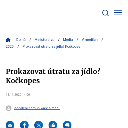
Zobrazit/skrýt
search
bar
Domů
Ministerstvo
Média
V médiích
2020
Prokazovat útratu za jídlo? Kočkopes
Prokazovat útratu za jídlo?
Kočkopes
13.11.2020 14:00
oddělení Komunikace s médii