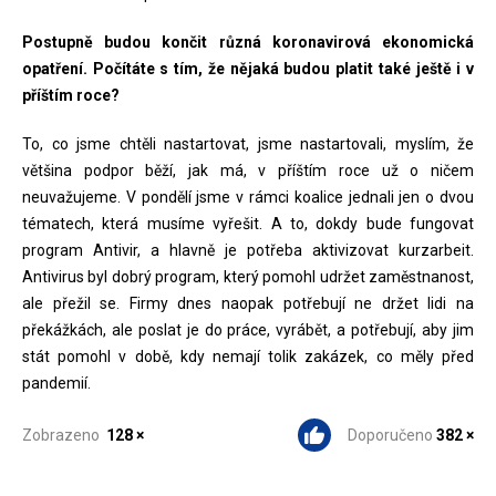
Postupně budou končit různá koronavirová ekonomická
opatření. Počítáte s tím, že nějaká budou platit také ještě i v
příštím roce?
To, co jsme chtěli nastartovat, jsme nastartovali, myslím, že
většina podpor běží, jak má, v příštím roce už o ničem
neuvažujeme. V pondělí jsme v rámci koalice jednali jen o dvou
tématech, která musíme vyřešit. A to, dokdy bude fungovat
program Antivir, a hlavně je potřeba aktivizovat kurzarbeit.
Antivirus byl dobrý program, který pomohl udržet zaměstnanost,
ale přežil se. Firmy dnes naopak potřebují ne držet lidi na
překážkách, ale poslat je do práce, vyrábět, a potřebují, aby jim
stát pomohl v době, kdy nemají tolik zakázek, co měly před
pandemií.
Zobrazeno
128 ×
Doporučeno
382 ×