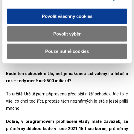
Vláda se dušuje, že už nechce stopnout ekonomiku kvůli
koronaviru, tak jako letos na jaře. Naopak chcete ekonomiku
Povolit všechny cookies
rozhýbat. Příští rok bude navíc volební. Jak moc budete při
tvorbě rozpočtu štědrá, jak moc bude vláda rozdávat? Kam
až jste ochotná jít při tvorbě rozpočtu na rok 2021? Jak
Povolit výběr
vysoký bude schodek?
Pouze nutné cookies
To číslo vám neřeknu, protože bude odvislé od toho, jak
spočítáme ekonomickou predikci a příjmy.
Bude ten schodek nižší, než je nakonec schválený na letošní
rok – tedy méně než 500 miliard?
To určitě. Určitě jsem připravena předložit nižší schodek. Ale to je
vše, co chci teď říct, protože těch neznámých je stále ještě příliš
mnoho.
Dobře, v programovém prohlášení vlády máte závazek, že
průměrný důchod bude v roce 2021 15 tisíc korun, průměrný