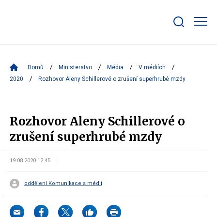
Zobrazit/skrýt
search
bar
Domů
Ministerstvo
Média
V médiích
2020
Rozhovor Aleny Schillerové o zrušení superhrubé mzdy
Rozhovor Aleny Schillerové o
zrušení superhrubé mzdy
19.08.2020 12:45
oddělení Komunikace s médii