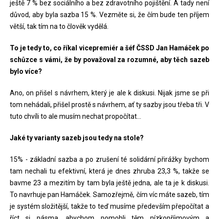
ještě 7 % bez sociálního a bez zdravotního pojištění. A tady není
důvod, aby byla sazba 15 %. Vezměte si, že čím bude ten příjem
větší, tak tím na to člověk vydělá.
To je tedy to, co říkal vicepremiér a šéf ČSSD Jan Hamáček po
schůzce s vámi, že by považoval za rozumné, aby těch sazeb
bylo více?
Ano, on přišel s návrhem, který je ale k diskusi. Nijak jsme se při
tom nehádali, přišel prostě s návrhem, ať ty sazby jsou třeba tři. V
tuto chvíli to ale musím nechat propočítat…
Jaké ty varianty sazeb jsou tedy na stole?
15% - základní sazba a po zrušení té solidární přirážky bychom
tam nechali tu efektivní, která je dnes zhruba 23,3 %, takže se
bavme 23 a mezitím by tam byla ještě jedna, ale ta je k diskusi.
To navrhuje pan Hamáček. Samozřejmě, čím víc máte sazeb, tím
je systém složitější, takže to teď musíme především přepočítat a
říct si pásma, abychom pomohli těm nízkopříjmovým a