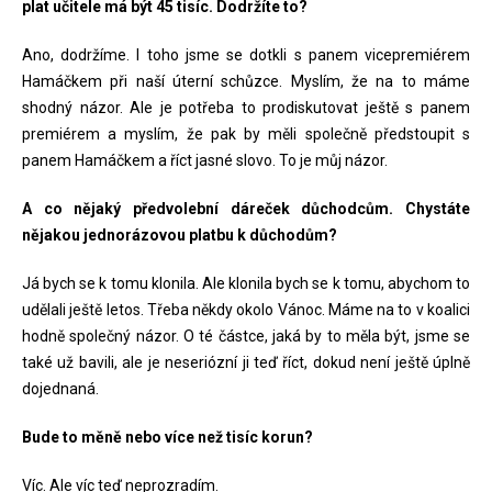
plat učitele má být 45 tisíc. Dodržíte to?
Ano, dodržíme. I toho jsme se dotkli s panem vicepremiérem
Hamáčkem při naší úterní schůzce. Myslím, že na to máme
shodný názor. Ale je potřeba to prodiskutovat ještě s panem
premiérem a myslím, že pak by měli společně předstoupit s
panem Hamáčkem a říct jasné slovo. To je můj názor.
A co nějaký předvolební dáreček důchodcům. Chystáte
nějakou jednorázovou platbu k důchodům?
Já bych se k tomu klonila. Ale klonila bych se k tomu, abychom to
udělali ještě letos. Třeba někdy okolo Vánoc. Máme na to v koalici
hodně společný názor. O té částce, jaká by to měla být, jsme se
také už bavili, ale je neseriózní ji teď říct, dokud není ještě úplně
dojednaná.
Bude to měně nebo více než tisíc korun?
Víc. Ale víc teď neprozradím.