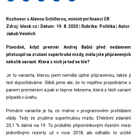
Rozhovor s Alenou Schillerou, ministryní financí ČR
Zdroj: blesk.cz | Datum: 19. 8. 2020 | Rubrika: Politika | Autor:
Jakub Veinlich
Původně, když premiér Andrej Babiš před nedávnem
přistoupil na zrušení superhrubé mzdy, měla jste připravených
několik variant. Která z nich je teď ve hře?
Je to varianta, kterou jsem neměla úplně připravenou, takže ji
teď dopočítáváme. Slíbili jsme ale, že to nejdříve projednáme s
panem premiérem a pak si teprve řekneme, která z těch variant
připadá v úvahu.
Primární varianta je ta, co máme v programovém prohlášení
vlády. Tedy že zrušíme superhrubou mzdu. Efektivní zdanění
20,1 % dámě na 19. To proběhlo připomínkovým řízením mezi
jednotlivými rezorty už v roce 2018, ale odhalilo to určité