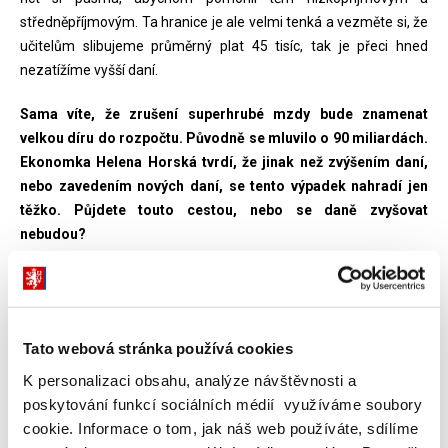
středněpříjmovým. Ta hranice je ale velmi tenká a vezměte si, že
učitelům slibujeme průměrný plat 45 tisíc, tak je přeci hned
nezatížíme vyšší daní.
Sama víte, že zrušení superhrubé mzdy bude znamenat
velkou díru do rozpočtu. Původně se mluvilo o 90 miliardách.
Ekonomka Helena Horská tvrdí, že jinak než zvýšením daní,
nebo zavedením nových daní, se tento výpadek nahradí jen
těžko. Půjdete touto cestou, nebo se daně zvyšovat
nebudou?
Ne, touto cestou určitě nepůjdeme. Ale neřeknu vám teď, kde ty
peníze vezmu. Ale co vím už teď, že počítám s určitou vyšší
mírou zadlužení i v příštím roce. Ta krize, kterou teď máme, je
Tato webová stránka používá cookies
prostě bezprecedentní, je srovnatelná s třicátými lety minulého
století. Jedním ze zdrojů ale musí být určitě spotřeba. Jako vláda
K personalizaci obsahu, analýze návštěvnosti a
to musíme podpořit.
poskytování funkcí sociálních médií využíváme soubory
cookie. Informace o tom, jak náš web používáte, sdílíme
S Janem Hamáčkem jste se na společné schůzce bavili také o