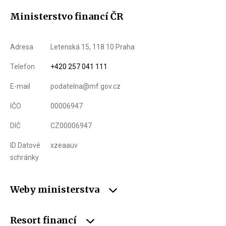
Ministerstvo financí ČR
Adresa
Letenská 15, 118 10 Praha
Telefon
+420 257 041 111
E-mail
podatelna@mf.gov.cz
IČO
00006947
DIČ
CZ00006947
ID Datové
xzeaauv
schránky
Weby ministerstva
Resort financí