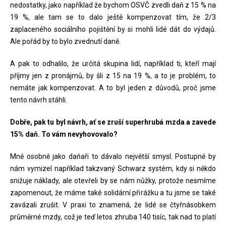
nedostatky, jako například že bychom OSVČ zvedli daň z 15 % na
19 %, ale tam se to dalo ještě kompenzovat tím, že 2/3
zaplaceného sociálního pojištění by si mohli lidé dát do výdajů.
Ale pořád by to bylo zvednutí daně.
A pak to odhalilo, že určitá skupina lidí, například ti, kteří mají
příjmy jen z pronájmů, by šli z 15 na 19 %, a to je problém, to
nemáte jak kompenzovat. A to byl jeden z důvodů, proč jsme
tento návrh stáhli.
Dobře, pak tu byl návrh, ať se zruší superhrubá mzda a zavede
15% daň. To vám nevyhovovalo?
Mně osobně jako daňaři to dávalo největší smysl. Postupně by
nám vymizel například takzvaný Schwarz systém, kdy si někdo
snižuje náklady, ale otevřeli by se nám nůžky, protože nesmíme
zapomenout, že máme také solidární přirážku a tu jsme se také
zavázali zrušit. V praxi to znamená, že lidé se čtyřnásobkem
průměrné mzdy, což je teď letos zhruba 140 tisíc, tak nad to platí