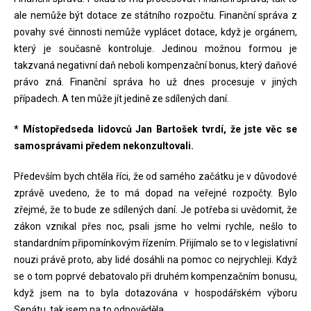
ale nemůže být dotace ze státního rozpočtu. Finanční správa z
povahy své činnosti nemůže vyplácet dotace, když je orgánem,
který je současně kontroluje. Jedinou možnou formou je
takzvaná negativní daň neboli kompenzační bonus, který daňové
právo zná. Finanční správa ho už dnes procesuje v jiných
případech. A ten může jít jedině ze sdílených daní.
* Místopředseda lidovců Jan Bartošek tvrdí, že jste věc se
samosprávami předem nekonzultovali.
Především bych chtěla říci, že od samého začátku je v důvodové
zprávě uvedeno, že to má dopad na veřejné rozpočty. Bylo
zřejmé, že to bude ze sdílených daní. Je potřeba si uvědomit, že
zákon vznikal přes noc, psali jsme ho velmi rychle, nešlo to
standardním připomínkovým řízením. Přijímalo se to v legislativní
nouzi právě proto, aby lidé dosáhli na pomoc co nejrychleji. Když
se o tom poprvé debatovalo při druhém kompenzačním bonusu,
když jsem na to byla dotazována v hospodářském výboru
Senátu, tak jsem na to odpověděla.