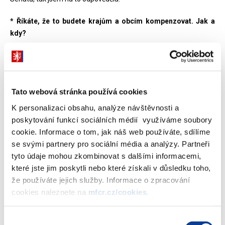
* Říkáte, že to budete krajům a obcím kompenzovat. Jak a
kdy?
Už jsem to uváděla v otevřeném dopise, který jsem zaslala všem
starostům, primátorům, hejtmanům jako reakci na petici, kterou
mi předali v Senátu. Už jsme celou řadu nákladů platili: ochranné
Tato webová stránka používá cookies
pomůcky zaplatil stát, přispěli jsme částkou 5,2 miliardy na
odměny zaměstnanců v sociálních službách, přičemž stát nemá
K personalizaci obsahu, analýze návštěvnosti a
v podstatě žádná taková svá zařízení, přispěli jsme na odměny
poskytování funkcí sociálních médií využíváme soubory
záchranářů částkou 3,2 miliardy. Nejpodstatnější ale je, že jsme
cookie. Informace o tom, jak náš web používáte, sdílíme
připraveni podpořit dotační programy obcí. Už na konci dubna
se svými partnery pro sociální média a analýzy. Partneři
obeslala ministryně pro místní rozvoj Klára Dostálová Svaz měst
tyto údaje mohou zkombinovat s dalšími informacemi,
a obcí, aby aktualizoval připravené projekty jednotlivých obcí,
které jste jim poskytli nebo které získali v důsledku toho,
které chceme masivně podpořit investičně, dotacemi, jež se
že používáte jejich služby. Informace o zpracování
budou pohybovat ve výši kolem 10 miliard korun. Chceme, aby
cookies naleznete na
mfcr.cz/cookies
.
města a obce nezastavily investiční činnost a investicemi nám
pomohly podpořit ekonomiku této země.
Výběr