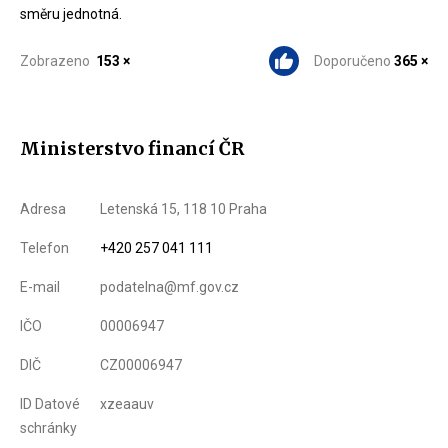
směru jednotná.
Zobrazeno
153 ×
Doporučeno
365 ×
Ministerstvo financí ČR
Adresa
Letenská 15, 118 10 Praha
Telefon
+420 257 041 111
E-mail
podatelna@mf.gov.cz
IČO
00006947
DIČ
CZ00006947
ID Datové
xzeaauv
schránky