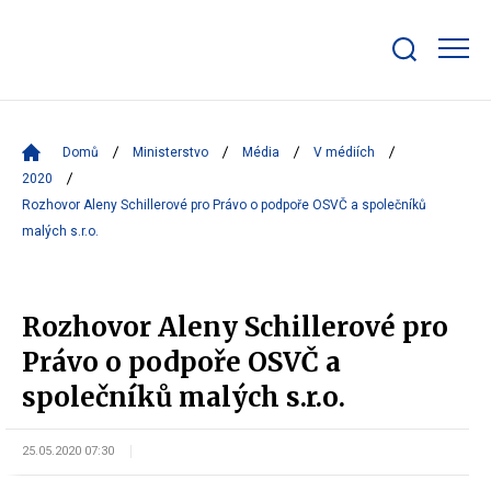
Zobrazit/skrýt
search
bar
Domů
Ministerstvo
Média
V médiích
2020
Rozhovor Aleny Schillerové pro Právo o podpoře OSVČ a společníků
malých s.r.o.
Rozhovor Aleny Schillerové pro
Právo o podpoře OSVČ a
společníků malých s.r.o.
25.05.2020 07:30