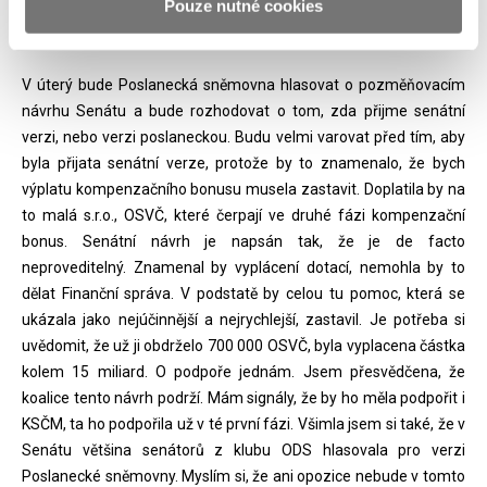
Pouze nutné cookies
slovy, máte ve Sněmovně zajištěny hlasy pro prosazení svého
návrhu?
V úterý bude Poslanecká sněmovna hlasovat o pozměňovacím
návrhu Senátu a bude rozhodovat o tom, zda přijme senátní
verzi, nebo verzi poslaneckou. Budu velmi varovat před tím, aby
byla přijata senátní verze, protože by to znamenalo, že bych
výplatu kompenzačního bonusu musela zastavit. Doplatila by na
to malá s.r.o., OSVČ, které čerpají ve druhé fázi kompenzační
bonus. Senátní návrh je napsán tak, že je de facto
neproveditelný. Znamenal by vyplácení dotací, nemohla by to
dělat Finanční správa. V podstatě by celou tu pomoc, která se
ukázala jako nejúčinnější a nejrychlejší, zastavil. Je potřeba si
uvědomit, že už ji obdrželo 700 000 OSVČ, byla vyplacena částka
kolem 15 miliard. O podpoře jednám. Jsem přesvědčena, že
koalice tento návrh podrží. Mám signály, že by ho měla podpořit i
KSČM, ta ho podpořila už v té první fázi. Všimla jsem si také, že v
Senátu většina senátorů z klubu ODS hlasovala pro verzi
Poslanecké sněmovny. Myslím si, že ani opozice nebude v tomto