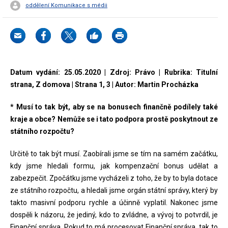
oddělení Komunikace s médii
Datum vydání: 25.05.2020 | Zdroj: Právo | Rubrika: Titulní
strana, Z domova | Strana 1, 3 | Autor: Martin Procházka
* Musí to tak být, aby se na bonusech finančně podílely také
kraje a obce? Nemůže se i tato podpora prostě poskytnout ze
státního rozpočtu?
Určitě to tak být musí. Zaobírali jsme se tím na samém začátku,
kdy jsme hledali formu, jak kompenzační bonus udělat a
zabezpečit. Zpočátku jsme vycházeli z toho, že by to byla dotace
ze státního rozpočtu, a hledali jsme orgán státní správy, který by
takto masivní podporu rychle a účinně vyplatil. Nakonec jsme
dospěli k názoru, že jediný, kdo to zvládne, a vývoj to potvrdil, je
Finanční správa. Pokud to má procesovat Finanční správa, tak to