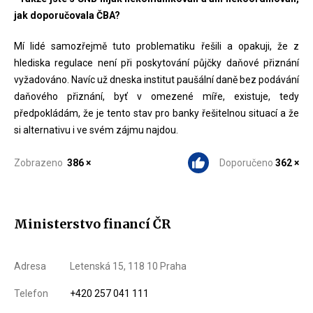
jak doporučovala ČBA?
Mí lidé samozřejmě tuto problematiku řešili a opakuji, že z
hlediska regulace není při poskytování půjčky daňové přiznání
vyžadováno. Navíc už dneska institut paušální daně bez podávání
daňového přiznání, byť v omezené míře, existuje, tedy
předpokládám, že je tento stav pro banky řešitelnou situací a že
si alternativu i ve svém zájmu najdou.
Zobrazeno
386 ×
Doporučeno
362 ×
Ministerstvo financí ČR
Adresa
Letenská 15, 118 10 Praha
Telefon
+420 257 041 111