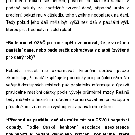
pojistného. Pokud tak neučiní, postihne ho klasická sankce v
podobě pokuty za opožděné tvrzení daně, případně úroky z
prodlení, pokud mu v důsledku toho vznikne nedoplatek na dani.
Tedy pokud jeho daň měla být vyšší než daň v paušální výši,
kterou prostřednictvím záloh platil.
*Bude muset OSVČ po roce opět oznamovat, že je v režimu
paušální daně, nebo bude stačit pokračovat v platbě (zvýšené
pro daný rok)?
Nebude muset nic oznamovat. Finanční správa pouze
zkontroluje, že nadále splňujete podmínky pro paušální režim. Na
veřejně dostupných místech pak poplatníky informuje o úpravě
pravidelné měsíční částky podle vývoje průměrné mzdy. Reálně
tedy můžete s finančním úřadem komunikovat jen při vstupu a
případně při oznámení o vystoupení z paušálního režimu.
*Přechod na paušální daň ale může mít pro OSVČ i negativní
dopady. Podle České bankovní asociace neexistence
povinnosti k podání daňového přiznání poplatníka, který