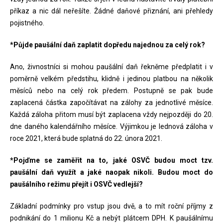
příkaz a nic dál neřešíte. Žádné daňové přiznání, ani přehledy
pojistného.
*Půjde paušální daň zaplatit dopředu najednou za celý rok?
Ano, živnostníci si mohou paušální daň řekněme předplatit i v
poměrně velkém předstihu, klidně i jedinou platbou na několik
měsíců nebo na celý rok předem. Postupně se pak bude
zaplacená částka započítávat na zálohy za jednotlivé měsíce.
Každá záloha přitom musí být zaplacena vždy nejpozději do 20.
dne daného kalendářního měsíce. Výjimkou je lednová záloha v
roce 2021, která bude splatná do 22. února 2021.
*Pojďme se zaměřit na to, jaké OSVČ budou moct tzv.
paušální daň využít a jaké naopak nikoli. Budou moct do
paušálního režimu přejít i OSVČ vedlejší?
Základní podmínky pro vstup jsou dvě, a to mít roční příjmy z
podnikání do 1 milionu Kč a nebýt plátcem DPH. K paušálnímu