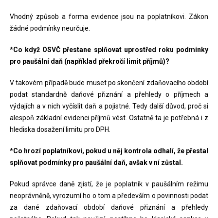
Vhodný způsob a forma evidence jsou na poplatníkovi. Zákon
žádné podmínky neurčuje.
*Co když OSVČ přestane splňovat uprostřed roku podmínky
pro paušální daň (například překročí limit příjmů)?
V takovém případě bude muset po skončení zdaňovacího období
podat standardně daňové přiznání a přehledy o příjmech a
výdajích a v nich vyčíslit daň a pojistné. Tedy další důvod, proč si
alespoň základní evidenci příjmů vést. Ostatně ta je potřebná i z
hlediska dosažení limitu pro DPH.
*Co hrozí poplatníkovi, pokud u něj kontrola odhalí, že přestal
splňovat podmínky pro paušální daň, avšak v ní zůstal.
Pokud správce daně zjistí, že je poplatník v paušálním režimu
neoprávněně, vyrozumí ho o tom a především o povinnosti podat
za dané zdaňovací období daňové přiznání a přehledy