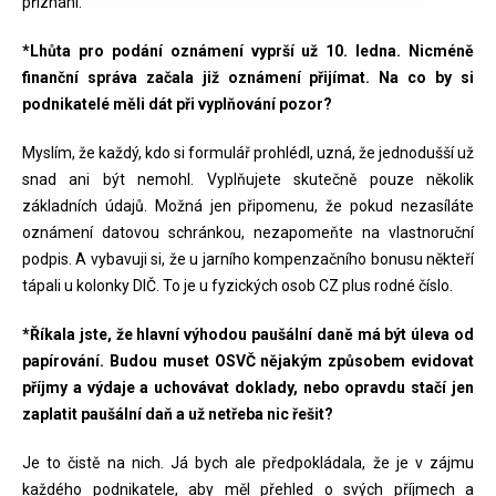
přiznání.
*Lhůta pro podání oznámení vyprší už 10. ledna. Nicméně
finanční správa začala již oznámení přijímat. Na co by si
podnikatelé měli dát při vyplňování pozor?
Myslím, že každý, kdo si formulář prohlédl, uzná, že jednodušší už
snad ani být nemohl. Vyplňujete skutečně pouze několik
základních údajů. Možná jen připomenu, že pokud nezasíláte
oznámení datovou schránkou, nezapomeňte na vlastnoruční
podpis. A vybavuji si, že u jarního kompenzačního bonusu někteří
tápali u kolonky DIČ. To je u fyzických osob CZ plus rodné číslo.
*Říkala jste, že hlavní výhodou paušální daně má být úleva od
papírování. Budou muset OSVČ nějakým způsobem evidovat
příjmy a výdaje a uchovávat doklady, nebo opravdu stačí jen
zaplatit paušální daň a už netřeba nic řešit?
Je to čistě na nich. Já bych ale předpokládala, že je v zájmu
každého podnikatele, aby měl přehled o svých příjmech a