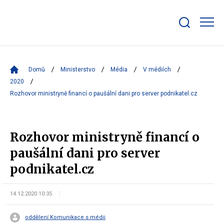
Zobrazit/skrýt
search
bar
Domů
Ministerstvo
Média
V médiích
2020
Rozhovor ministryně financí o paušální dani pro server podnikatel.cz
Rozhovor ministryně financí o
paušální dani pro server
podnikatel.cz
14.12.2020 10:35
oddělení Komunikace s médii