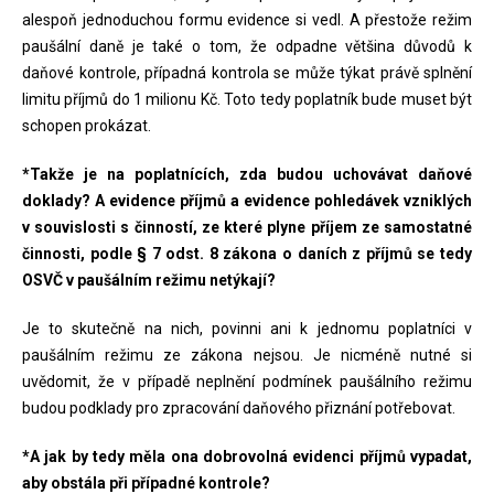
alespoň jednoduchou formu evidence si vedl. A přestože režim
paušální daně je také o tom, že odpadne většina důvodů k
daňové kontrole, případná kontrola se může týkat právě splnění
limitu příjmů do 1 milionu Kč. Toto tedy poplatník bude muset být
schopen prokázat.
*Takže je na poplatnících, zda budou uchovávat daňové
doklady? A evidence příjmů a evidence pohledávek vzniklých
v souvislosti s činností, ze které plyne příjem ze samostatné
činnosti, podle § 7 odst. 8 zákona o daních z příjmů se tedy
OSVČ v paušálním režimu netýkají?
Je to skutečně na nich, povinni ani k jednomu poplatníci v
paušálním režimu ze zákona nejsou. Je nicméně nutné si
uvědomit, že v případě neplnění podmínek paušálního režimu
budou podklady pro zpracování daňového přiznání potřebovat.
*A jak by tedy měla ona dobrovolná evidenci příjmů vypadat,
aby obstála při případné kontrole?