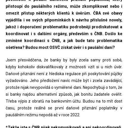
přistoupí do paušálního režimu, může zkomplikovat nebo i
omezit přístup některých klientů k úvěrům. ČBA své obavy
vyjádřila i ve svých připomínkách k návrhu příslušné novely,
jakož i doporučení problematiku podrobněji prodiskutovat a
koordinovat i s dalšími orgány, především s ČNB. Došlo ke
zmíněné koordinaci s ČNB, a jak bude tato problematika
ošetřena? Budou moct OSVČ získat úvěr i s paušální daní?
Jsem přesvědčena, že banky by byly zcela samy proti sobě,
kdyby kohokoliv diskvalifikovaly z možnosti vzít si u nich úvěr.
Daňové přiznání není z hlediska regulace při poskytování půjčky
vyžadováno. Jeho předložení navíc může být i zcela zavádějící,
protože nijak nevypovídá o vyměřené dani. Nepochybuji o tom, že
si banky najdou alternativní způsob, jak bonitu žadatele ověřit.
Třeba výpis z obratů na bankovním účtu. Budou na to mít dost
času, protože reálně se první daňové přiznání poplatníky v
paušálním režimu nepodá až v roce 2022.
*Takže jste s ČNB nijak nekomunikovali a ani nekoordinovali,