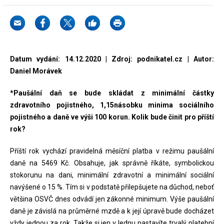
Datum vydání: 14.12.2020 | Zdroj: podnikatel.cz | Autor:
Daniel Morávek
*Paušální daň se bude skládat z minimální částky
zdravotního pojistného, 1,15násobku minima sociálního
pojistného a daně ve výši 100 korun. Kolik bude činit pro příští
rok?
Příští rok vychází pravidelná měsíční platba v režimu paušální
daně na 5469 Kč. Obsahuje, jak správně říkáte, symbolickou
stokorunu na dani, minimální zdravotní a minimální sociální
navýšené o 15 %. Tím si v podstatě přilepšujete na důchod, neboť
většina OSVČ dnes odvádí jen zákonné minimum. Výše paušální
daně je závislá na průměrné mzdě a k její úpravě bude docházet
vždy jednou za rok. Takže si jen v lednu nastavíte trvalý platební