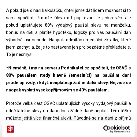
A pokud jde o naši kalkulačku, chtěli jsme dát lidem možnost si to
sami spočítat. Protože úleva od papírování je jedna věc, ale
pokud uplatňujete 80% výdajový paušál, slevu na manželku,
bonus na děti a platíte hypotéku, logicky pro vás paušální daň
výhodná asi nebude. Naopak odmítám mediální zkratky, které
jsem zachytila, že je to nastaveno jen pro bezdětné překladatele.
To je nesmysl.
*Nicméně, i my na serveru Podnikatel.cz spočítali, že OSVČ s
80% paušálem (tedy hlavně řemeslníci) na paušální dani
prodělají vždy, i když neuplatňují žádné další slevy. Nejvíce se
naopak vyplatí vysokopříjmovým se 40% paušálem.
Protože velká část OSVČ uplatňujících vysoký výdajový paušál a
odečitatelné slevy na dani dnes žádné daně neplatí. Těm těžko
můžete ještě více finančně ulevit. Původně se na dani z příjmů
počítalo s 500 korunami, nakonec je to jen symbolická stokoruna.
Jsem přesvědčená, že jsme zvolili správné nastavení paušální