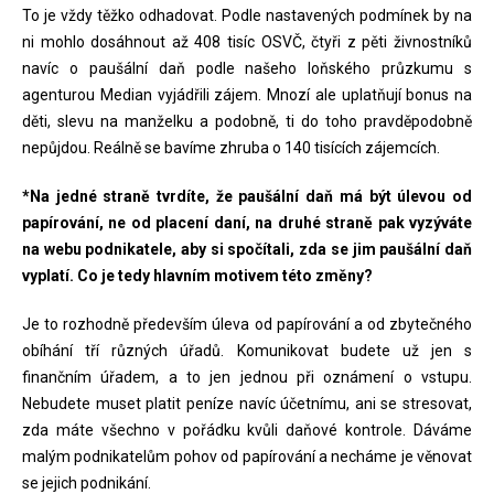
To je vždy těžko odhadovat. Podle nastavených podmínek by na
ni mohlo dosáhnout až 408 tisíc OSVČ, čtyři z pěti živnostníků
navíc o paušální daň podle našeho loňského průzkumu s
agenturou Median vyjádřili zájem. Mnozí ale uplatňují bonus na
děti, slevu na manželku a podobně, ti do toho pravděpodobně
nepůjdou. Reálně se bavíme zhruba o 140 tisících zájemcích.
*Na jedné straně tvrdíte, že paušální daň má být úlevou od
papírování, ne od placení daní, na druhé straně pak vyzýváte
na webu podnikatele, aby si spočítali, zda se jim paušální daň
vyplatí. Co je tedy hlavním motivem této změny?
Je to rozhodně především úleva od papírování a od zbytečného
obíhání tří různých úřadů. Komunikovat budete už jen s
finančním úřadem, a to jen jednou při oznámení o vstupu.
Nebudete muset platit peníze navíc účetnímu, ani se stresovat,
zda máte všechno v pořádku kvůli daňové kontrole. Dáváme
malým podnikatelům pohov od papírování a necháme je věnovat
se jejich podnikání.