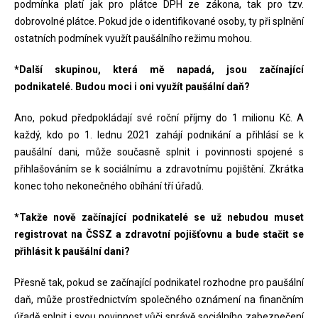
podmínka platí jak pro plátce DPH ze zákona, tak pro tzv.
dobrovolné plátce. Pokud jde o identifikované osoby, ty při splnění
ostatních podmínek využít paušálního režimu mohou.
*Další skupinou, která mě napadá, jsou začínající
podnikatelé. Budou moci i oni využít paušální daň?
Ano, pokud předpokládají své roční příjmy do 1 milionu Kč. A
každý, kdo po 1. lednu 2021 zahájí podnikání a přihlásí se k
paušální dani, může současně splnit i povinnosti spojené s
přihlašováním se k sociálnímu a zdravotnímu pojištění. Zkrátka
konec toho nekonečného obíhání tří úřadů.
*Takže nově začínající podnikatelé se už nebudou muset
registrovat na ČSSZ a zdravotní pojišťovnu a bude stačit se
přihlásit k paušální dani?
Přesně tak, pokud se začínající podnikatel rozhodne pro paušální
daň, může prostřednictvím společného oznámení na finančním
úřadě splnit i svou povinnost vůči správě sociálního zabezpečení