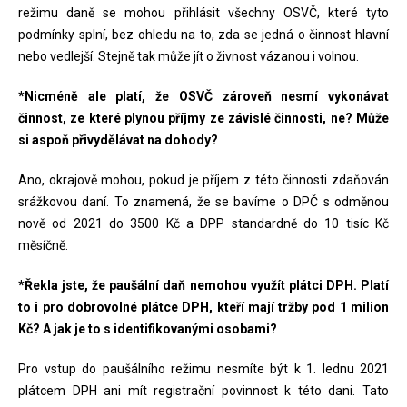
režimu daně se mohou přihlásit všechny OSVČ, které tyto
podmínky splní, bez ohledu na to, zda se jedná o činnost hlavní
nebo vedlejší. Stejně tak může jít o živnost vázanou i volnou.
*Nicméně ale platí, že OSVČ zároveň nesmí vykonávat
činnost, ze které plynou příjmy ze závislé činnosti, ne? Může
si aspoň přivydělávat na dohody?
Ano, okrajově mohou, pokud je příjem z této činnosti zdaňován
srážkovou daní. To znamená, že se bavíme o DPČ s odměnou
nově od 2021 do 3500 Kč a DPP standardně do 10 tisíc Kč
měsíčně.
*Řekla jste, že paušální daň nemohou využít plátci DPH. Platí
to i pro dobrovolné plátce DPH, kteří mají tržby pod 1 milion
Kč? A jak je to s identifikovanými osobami?
Pro vstup do paušálního režimu nesmíte být k 1. lednu 2021
plátcem DPH ani mít registrační povinnost k této dani. Tato