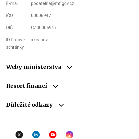
E-mail
podatelna@mf.gov.cz
IČO
00006947
DIČ
CZ00006947
ID Datové
xzeaauv
schránky
Weby ministerstva
Resort financí
Důležité odkazy