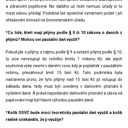
a zdravotní pojišťovně. Nic dalšího už řešit nemusí, úřady si to
mezi sebou předají. Podobně lze společné oznámení podat i při
ohlašování živnosti na živnostenském úřadu.
*Co lidé, kteří mají příjmy podle § 9 či 10 zákona o daních z
příjmů? Mohou oni paušální daň využít?
Pokud jde o příjmy z nájmu podle § 9 a ostatní příjmy podle § 10,
ty sice nevstupují do ročního limitu 1 milionu Kč, ale jejich
souhrnná výše nesmí v daném roce, kdy je poplatník v paušálním
režimu, přesáhnout limit 15 tisíc Kč. Tato podmínka byla
nastavena proto, že tyto příjmy nad 15 tisíc Kč již vstupují do
základu daně, tedy musí být uvedeny v daňovém přiznání k
vyčíslení daně. A právě nepodávání daňového přiznání a úleva od
papírování mají být hlavní výhodou paušální daně.
*Kolik OSVČ bude moci teoreticky paušální daň využít a kolik
reálně očekáváte, že ji využije?