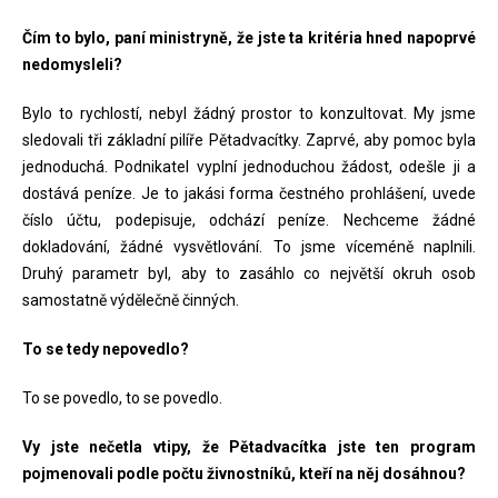
Čím to bylo, paní ministryně, že jste ta kritéria hned napoprvé
nedomysleli?
Bylo to rychlostí, nebyl žádný prostor to konzultovat. My jsme
sledovali tři základní pilíře Pětadvacítky. Zaprvé, aby pomoc byla
jednoduchá. Podnikatel vyplní jednoduchou žádost, odešle ji a
dostává peníze. Je to jakási forma čestného prohlášení, uvede
číslo účtu, podepisuje, odchází peníze. Nechceme žádné
dokladování, žádné vysvětlování. To jsme víceméně naplnili.
Druhý parametr byl, aby to zasáhlo co největší okruh osob
samostatně výdělečně činných.
To se tedy nepovedlo?
To se povedlo, to se povedlo.
Vy jste nečetla vtipy, že Pětadvacítka jste ten program
pojmenovali podle počtu živnostníků, kteří na něj dosáhnou?