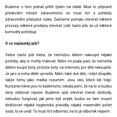
Budeme o tom jednat příští týden na vládě. Musí to připravit
především ministr zdravotnictví, on musí říct z pohledu
zdravotního příslušná rizika. Začneme pomalu otevírat některé
provozy, některé prodejny otevírat. Lidé často píší, že už některé
komodity potřebují.
O co nejčastěji píší?
Velice často píší třeba, že nemůžou dětem nakoupit nějaké
potřeby, aby si mohly malovat. Nebo mi psala paní, že nemohla
dětem koupit boty, protože boty na internetu pro dítě nekoupíte.
Je jaro a noha dítěti vyrostla. Mám také dvě děti, i když dospělé,
takže tomu jako matka rozumím. Jsou věci, které lidi trápí.
Kuriózně méně jsou to kadeřnictví, čekala jsem, že na to si budou
ženy stěžovat nejvíce. Budeme spíš otevírat menší obchody,
nebudou fungovat, jak jsme byli zvyklí, budou se tam muset
dodržovat nějaká hygienická pravidla, nějaký maximální počet
osob, to se uvidí. To musí říct odborníci, na to já odborník nejsem.