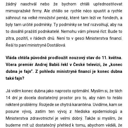
žádný naschvál nebo že bychom chtěli upřednostňovat
mimopražské firmy. Ale chtělo se rychle něco spustit a rychle
sáhnout na velké množství peněz, které tam leží ve fondech, a
byly tam určité podmínky. Ty podmínky se teď rozvolňují, aby na
to dosáhli pražští podnikatelé. Nemohu vám přesně říct: Bude to
zítra, pozítří, v řádech dnů. Není to v gesci Ministerstva financí.
Řeší to paní ministryně Dostálová.
Vláda chtěla původně prodloužit nouzový stav do 11. května.
Včera premiér Andrej Babiš řekl v České televizi, že „konec
dubna je fajn“. Z pohledu ministryně financí je konec dubna
také fajn?
Já vidím konec dubna jako naprosto optimální. Myslím si, že těch
14 dní je docela dostatečný prostor pro to, aby nám to řešilo
některé problémy. Rozjede se chytrá karanténa. Uvidíme, kam se
posune vývoj, zatím ten vývoj z hlediska epidemiologů a
Ministerstva zdravotnictví je velmi dobrý. Takže si myslím, že
budeme mít už dostatečný přehled k tomu, abychom věděli, že