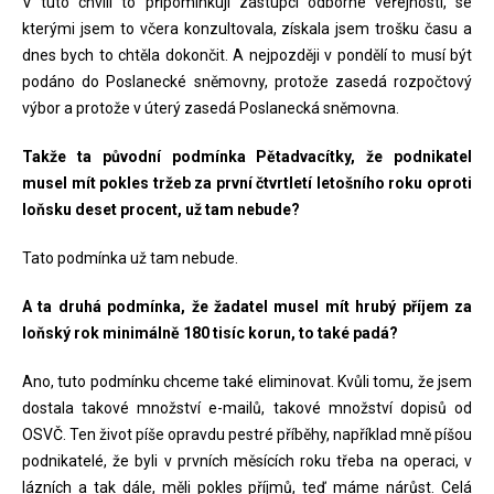
V tuto chvíli to připomínkují zástupci odborné veřejnosti, se
kterými jsem to včera konzultovala, získala jsem trošku času a
dnes bych to chtěla dokončit. A nejpozději v pondělí to musí být
podáno do Poslanecké sněmovny, protože zasedá rozpočtový
výbor a protože v úterý zasedá Poslanecká sněmovna.
Takže ta původní podmínka Pětadvacítky, že podnikatel
musel mít pokles tržeb za první čtvrtletí letošního roku oproti
loňsku deset procent, už tam nebude?
Tato podmínka už tam nebude.
A ta druhá podmínka, že žadatel musel mít hrubý příjem za
loňský rok minimálně 180 tisíc korun, to také padá?
Ano, tuto podmínku chceme také eliminovat. Kvůli tomu, že jsem
dostala takové množství e-mailů, takové množství dopisů od
OSVČ. Ten život píše opravdu pestré příběhy, například mně píšou
podnikatelé, že byli v prvních měsících roku třeba na operaci, v
lázních a tak dále, měli pokles příjmů, teď máme nárůst. Celá