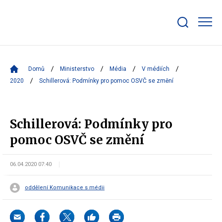
Zobrazit/skrýt
search
bar
Domů
Ministerstvo
Média
V médiích
2020
Schillerová: Podmínky pro pomoc OSVČ se změní
Schillerová: Podmínky pro
pomoc OSVČ se změní
06.04.2020 07:40
oddělení Komunikace s médii