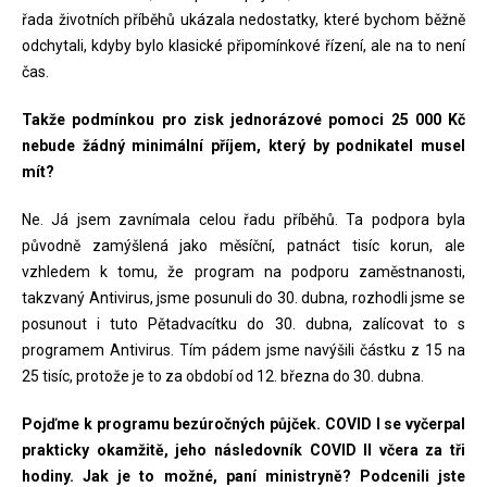
řada životních příběhů ukázala nedostatky, které bychom běžně
odchytali, kdyby bylo klasické připomínkové řízení, ale na to není
čas.
Takže podmínkou pro zisk jednorázové pomoci 25 000 Kč
nebude žádný minimální příjem, který by podnikatel musel
mít?
Ne. Já jsem zavnímala celou řadu příběhů. Ta podpora byla
původně zamýšlená jako měsíční, patnáct tisíc korun, ale
vzhledem k tomu, že program na podporu zaměstnanosti,
takzvaný Antivirus, jsme posunuli do 30. dubna, rozhodli jsme se
posunout i tuto Pětadvacítku do 30. dubna, zalícovat to s
programem Antivirus. Tím pádem jsme navýšili částku z 15 na
25 tisíc, protože je to za období od 12. března do 30. dubna.
Pojďme k programu bezúročných půjček. COVID I se vyčerpal
prakticky okamžitě, jeho následovník COVID II včera za tři
hodiny. Jak je to možné, paní ministryně? Podcenili jste