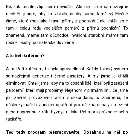
Ne, tak tenhle vtip jsem neviděla. Ale my jsme samozřejmě
nechtěli jenom, aby to získaly osoby samostatně výdělečné
činné, které mají jako hlavní příjmy z podnikání, ale chtěli jsme
tam i celou řadu vedlejších poměrů z příjmů podnikání. To
znamená, máme tam důchodce, invalidní, starobní, máme tam
rodiče, osoby na mateřské dovolené.
A to třetí kritérium?
A to třetí kritérium, to byla spravedlnost. Každý takový systém
samozřejmě generuje i černé pasažéry. A my jsme je chtěli
eliminovat. Chtěli jsme, aby na to dosáhli lidé, kteří byli zasaženi
pandemií, kteří mají problémy. Nejenom v primární linii, že jsme
jim zavřeli provozovnu, ale i v sekundární, to znamená, že
důsledky našich vládních opatření pro ně znamenaly omezení
nebo naprostou ztrátu byznysu. Jako třeba pro průvodce nebo
taxikáře.
Teď tedy program přepracováváte. Dosáhnou na něj po