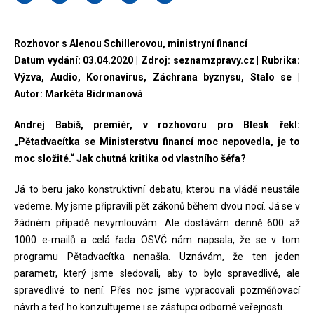
Rozhovor s Alenou Schillerovou, ministryní financí
Datum vydání: 03.04.2020 | Zdroj: seznamzpravy.cz | Rubrika:
Výzva, Audio, Koronavirus, Záchrana byznysu, Stalo se |
Autor: Markéta Bidrmanová
Andrej Babiš, premiér, v rozhovoru pro Blesk řekl:
„Pětadvacítka se Ministerstvu financí moc nepovedla, je to
moc složité.“ Jak chutná kritika od vlastního šéfa?
Já to beru jako konstruktivní debatu, kterou na vládě neustále
vedeme. My jsme připravili pět zákonů během dvou nocí. Já se v
žádném případě nevymlouvám. Ale dostávám denně 600 až
1000 e-mailů a celá řada OSVČ nám napsala, že se v tom
programu Pětadvacítka nenašla. Uznávám, že ten jeden
parametr, který jsme sledovali, aby to bylo spravedlivé, ale
spravedlivé to není. Přes noc jsme vypracovali pozměňovací
návrh a teď ho konzultujeme i se zástupci odborné veřejnosti.