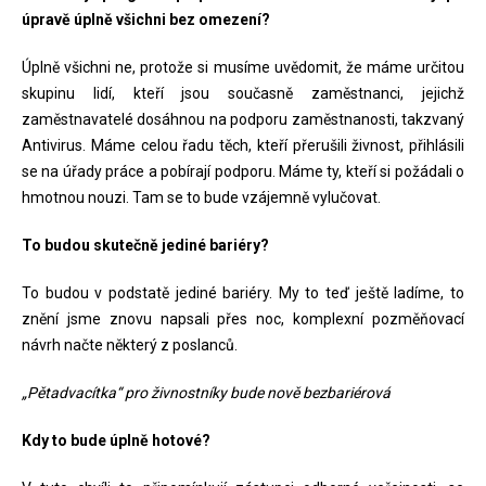
úpravě úplně všichni bez omezení?
Úplně všichni ne, protože si musíme uvědomit, že máme určitou
skupinu lidí, kteří jsou současně zaměstnanci, jejichž
zaměstnavatelé dosáhnou na podporu zaměstnanosti, takzvaný
Antivirus. Máme celou řadu těch, kteří přerušili živnost, přihlásili
se na úřady práce a pobírají podporu. Máme ty, kteří si požádali o
hmotnou nouzi. Tam se to bude vzájemně vylučovat.
To budou skutečně jediné bariéry?
To budou v podstatě jediné bariéry. My to teď ještě ladíme, to
znění jsme znovu napsali přes noc, komplexní pozměňovací
návrh načte některý z poslanců.
„Pětadvacítka“ pro živnostníky bude nově bezbariérová
Kdy to bude úplně hotové?