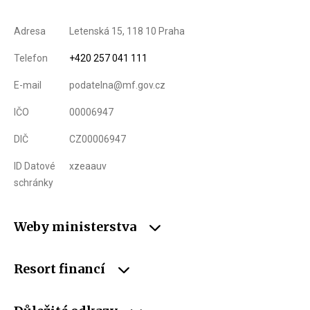
Adresa
Letenská 15, 118 10 Praha
Telefon
+420 257 041 111
E-mail
podatelna@mf.gov.cz
IČO
00006947
DIČ
CZ00006947
ID Datové
xzeaauv
schránky
Weby ministerstva
Resort financí