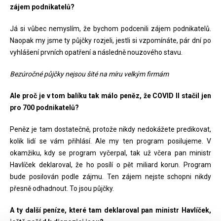
zájem podnikatelů?
Já si vůbec nemyslím, že bychom podcenili zájem podnikatelů.
Naopak my jsme ty půjčky rozjeli, jestli si vzpomínáte, pár dní po
vyhlášení prvních opatření a následně nouzového stavu.
Bezúročné půjčky nejsou šité na míru velkým firmám
Ale proč je v tom balíku tak málo peněz, že COVID II stačil jen
pro 700 podnikatelů?
Peněz je tam dostatečně, protože nikdy nedokážete predikovat,
kolik lidí se vám přihlásí. Ale my ten program posilujeme. V
okamžiku, kdy se program vyčerpal, tak už včera pan ministr
Havlíček deklaroval, že ho posílí o pět miliard korun. Program
bude posilován podle zájmu. Ten zájem nejste schopni nikdy
přesně odhadnout. To jsou půjčky.
A ty další peníze, které tam deklaroval pan ministr Havlíček,