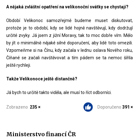
A nějaká zvláštní opatření na velikonoční svátky se chystají?
Období Velikonoc samozřejmě budeme muset diskutovat,
protože je to období, kdy se lidé hojně navštěvují, kdy dodržují
určité zvyky. Já jsem z jižní Moravy, tak to moc dobře vím. Mělo
by jít o minimálně nějaké silné doporučení, aby lidé toto omezili.
Vzpomeňme si na Čínu, kdy začala v lednu oslava Nového roku,
Číňané se začali navštěvovat a tím pádem se ta nemoc šířila
ještě rychleji.
Takže Velikonoce ještě distančně?
Já bych to určitě takto viděla, ale musí to říct odborníci.
Zobrazeno
235 ×
Doporučeno
391 ×
Ministerstvo financí ČR