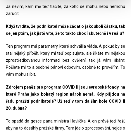
Já nevím, kam mě teď tlačíte, za koho se mohu, nebo nemohu
zaručit.
Když tvrdíte, že podnikatel může žádat o jakoukoli částku, tak
se jen ptám, jak jistě víte, že to takto chodí skutečně i v reálu?
Ten program má parametry, které schválila vláda. A pokud by se
stal nějaký příběh, který mi teď popisujete, ale říkáte mi nějakou
zprostředkovanou informaci bez ověření, tak já vám říkám:
Pošlete mi to a osobně pánovi odpovím, osobně to prověřím. To
vám mohu slíbit.
Zdrojem peněz pro program COVID II jsou evropské fondy, na
které Praha jako bohatý region nárok nemá. Kdy přijdou na
řadu pražští podnikatelé? Už teď v tom dalším kole COVID II
20. dubna?
To spadá do gesce pana ministra Havlíčka. A on právě teď řeší,
aby na to dosáhly pražské firmy. Tam jde o zprocesování, nejde o