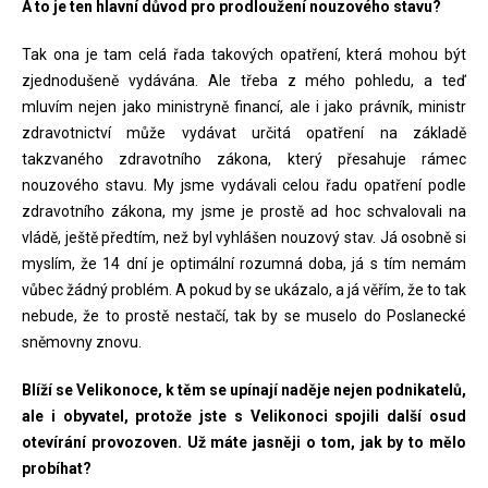
A to je ten hlavní důvod pro prodloužení nouzového stavu?
Tak ona je tam celá řada takových opatření, která mohou být
zjednodušeně vydávána. Ale třeba z mého pohledu, a teď
mluvím nejen jako ministryně financí, ale i jako právník, ministr
zdravotnictví může vydávat určitá opatření na základě
takzvaného zdravotního zákona, který přesahuje rámec
nouzového stavu. My jsme vydávali celou řadu opatření podle
zdravotního zákona, my jsme je prostě ad hoc schvalovali na
vládě, ještě předtím, než byl vyhlášen nouzový stav. Já osobně si
myslím, že 14 dní je optimální rozumná doba, já s tím nemám
vůbec žádný problém. A pokud by se ukázalo, a já věřím, že to tak
nebude, že to prostě nestačí, tak by se muselo do Poslanecké
sněmovny znovu.
Blíží se Velikonoce, k těm se upínají naděje nejen podnikatelů,
ale i obyvatel, protože jste s Velikonoci spojili další osud
otevírání provozoven. Už máte jasněji o tom, jak by to mělo
probíhat?