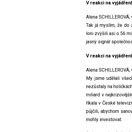
V reakci na vyjádřen
Alena SCHILLEROVÁ, vi
Tak já myslím, že do 
loni zvýšili asi o 56 
jasný signál společnost
V reakci na vyjádřen
Alena SCHILLEROVÁ, vi
My jsme udělali všech
nezůstaly na holičkách
miliard v nejkrizovějš
říkala v České televiz
půjčili, abychom sanov
mohly investovat.