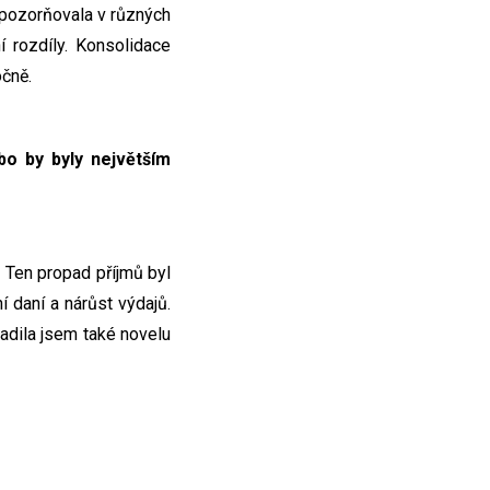
 upozorňovala v různých
í rozdíly. Konsolidace
očně.
bo by byly největším
. Ten propad příjmů byl
 daní a nárůst výdajů.
sadila jsem také novelu