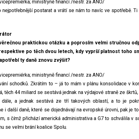
cepremiérka; ministryně financí /nestr. za ANO/
 nejpotřebnější postarat a vrátí se nám to navíc ve spotřebě. Ti li
rátor
věrečnou praktickou otázku a poprosím velmi stručnou od
espektive po těch dvou letech, kdy vyprší platnost toho sní
zapotřebí ty daně znovu zvýšit?
cepremiérka; ministryně financí /nestr. za ANO/
ování schodků. Zkrátím to – já to mám v plánu konsolidace v k
 těch 44 miliard se sestává jednak na výdajové straně ze škrtů, 
 dále, a jednak sestává ze tří takových oblastí, a to je pok
 i další daně, které se dojednávají na evropské úrovni, pak je t
em, s čímž přichází americká administrativa a G7 to schválila v 
u se velmi brání koalice Spolu.