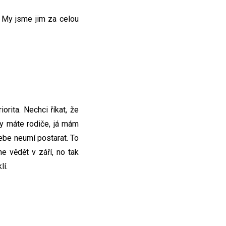
. My jsme jim za celou
orita. Nechci říkat, že
vy máte rodiče, já mám
sebe neumí postarat. To
 vědět v září, no tak
lí.