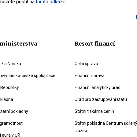
 můžete pustit na
tomto odkaze
.
ministerstva
Resort financí
P a Norska
Celní správa
švýcarsko-české spolupráce
Finanční správa
 Republiky
Finanční analytický úřad
okladna
Úřad pro zastupování státu
státní pokladny
Státní tiskárna cenin
 gramotnost
Státní pokladna Centrum sdílen
služeb
 eura v ČR