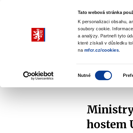
Tato webová stránka použ
K personalizaci obsahu, a
soubory cookie. Informace
Pohybujte
a analýzy. Partneři tyto ú
šipkami
které získali v důsledku t
na
mfcr.cz/cookies
.
nahoru
Ministerstvo
Rozpočtová politika
a
Zobrazit
Z
submenu
s
dolů
Ministerstvo
R
Výběr
p
Nutné
Pref
pro
souhlasu
Domů
Ministerstvo
Média
V médiích
výběr
našeptaných
položek
Ministry
hostem 