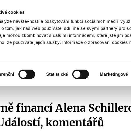
ívá cookies
nalýze návštěvnosti a poskytování funkcí sociálních médií vyu
Vyhledat
 o tom, jak náš web používáte, sdílíme se svými partnery pro so
daje mohou zkombinovat s dalšími informacemi, které jste jim pos
oho, že používáte jejich služby. Informace o zpracování cookies 
Finanční trh
Daně a účetnictví
Z
obrazit
Zobrazit
Zobrazit
ubmenu
submenu
submenu
ozpočtová
Finanční
Daně
olitika
trh
a
erenční
Statistické
Marketingové
účetnictví
2021
Ministryně financí Alena Schillerová hostem Událostí, komentářů
ně financí Alena Schiller
Událostí, komentářů