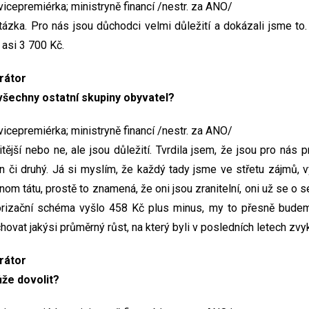
cepremiérka; ministryně financí /nestr. za ANO/
 otázka. Pro nás jsou důchodci velmi důležití a dokázali jsme to
 asi 3 700 Kč.
rátor
 všechny ostatní skupiny obyvatel?
cepremiérka; ministryně financí /nestr. za ANO/
tější nebo ne, ale jsou důležití. Tvrdila jsem, že jsou pro nás pri
ten či druhý. Já si myslím, že každý tady jsme ve střetu zájmů, 
nom tátu, prostě to znamená, že oni jsou zranitelní, oni už se o 
lorizační schéma vyšlo 458 Kč plus minus, my to přesně budeme
ovat jakýsi průměrný růst, na který byli v posledních letech zvyk
rátor
ůže dovolit?