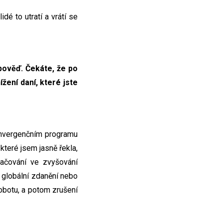
dé to utratí a vrátí se
pověď. Čekáte, že po
žení daní, které jste
onvergenčním programu
které jsem jasně řekla,
račování ve zvyšování
o globální zdanění nebo
sobotu, a potom zrušení