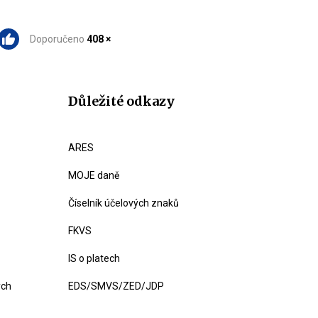
Doporučeno
408 ×
Důležité odkazy
ARES
MOJE daně
Číselník účelových znaků
FKVS
IS o platech
ých
EDS/SMVS/ZED/JDP