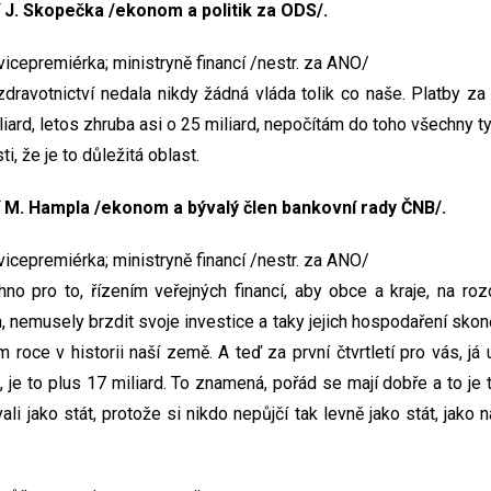
í J. Skopečka /ekonom a politik za ODS/.
cepremiérka; ministryně financí /nestr. za ANO/
zdravotnictví nedala nikdy žádná vláda tolik co naše. Platby za 
miliard, letos zhruba asi o 25 miliard, nepočítám do toho všechny t
i, že je to důležitá oblast.
í M. Hampla /ekonom a bývalý člen bankovní rady ČNB/.
cepremiérka; ministryně financí /nestr. za ANO/
no pro to, řízením veřejných financí, aby obce a kraje, na rozd
, nemusely brzdit svoje investice a taky jejich hospodaření skon
ím roce v historii naší země. A teď za první čtvrtletí pro vás, já
i, je to plus 17 miliard. To znamená, pořád se mají dobře a to je
ali jako stát, protože si nikdo nepůjčí tak levně jako stát, jako n