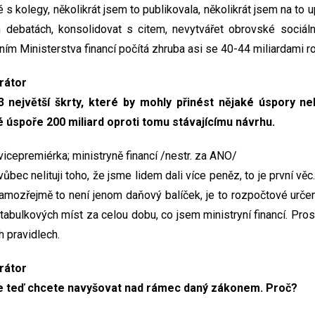
s kolegy, několikrát jsem to publikovala, několikrát jsem na to
 debatách, konsolidovat s citem, nevytvářet obrovské sociáln
ím Ministerstva financí počítá zhruba asi se 40-44 miliardami r
rátor
 největší škrty, které by mohly přinést nějaké úspory ne
 úspoře 200 miliard oproti tomu stávajícímu návrhu.
cepremiérka; ministryně financí /nestr. za ANO/
vůbec nelituji toho, že jsme lidem dali více peněz, to je první věc
amozřejmě to není jenom daňový balíček, je to rozpočtové určení
tabulkových míst za celou dobu, co jsem ministryní financí. Pro
 pravidlech.
rátor
e teď chcete navyšovat nad rámec daný zákonem. Proč?