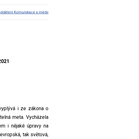
oddělení Komunikace s médii
 2021
vyplývá i ze zákona o
telná meta. Vycházela
em i nějaké úpravy na
 evropská, tak světová,