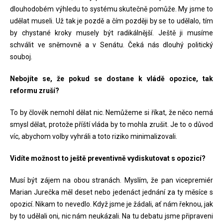
dlouhodobém výhledu to systému skutečně pomůže. My jsme to
udělat museli. Už tak je pozdě a čím později by se to udělalo, tím
by chystané kroky musely být radikálnější. Ještě ji musíme
schválit ve sněmovně a v Senátu. Čeká nás dlouhý politický
souboj.
Nebojíte se, že pokud se dostane k vládě opozice, tak
reformu zruší?
To by člověk nemohl dělat nic. Nemůžeme si říkat, že něco nemá
smysl dělat, protože příští vláda by to mohla zrušit. Je to o důvod
víc, abychom volby vyhráli a toto riziko minimalizovali.
Vidíte možnost to ještě preventivně vydiskutovat s opozicí?
Musí být zájem na obou stranách. Myslím, že pan vicepremiér
Marian Jurečka měl deset nebo jedenáct jednání za ty měsíce s
opozicí. Nikam to nevedlo. Když jsme je žádali, ať nám řeknou, jak
by to udělali oni, nic nám neukázali. Na tu debatu jsme připraveni