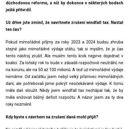
důchodovou reformu, u níž by dokonce v některých bodech
ještě přitvrdil.
Už dříve jste zmínil, že navrhnete zrušení windfall tax. Nastal
ten čas?
Pokud mimořádné příjmy za roky 2023 a 2024 budou zhruba
stejné jako mimořádné výdaje státu, tak si myslím, že je čas
tento nástroj zrušit. Ale musím tento krok nejprve dojednat v
koalici. Za loňský rok to bude v zásadě rozpočtově neutrální, ne
na korunu, ale na 50 až 100 milionů. A teď už mimořádné výdaje
nemáme. Od začátku jsem nebyl velký příznivec mimořádných
daní, ale potřebovali jsme pokrýt neočekávané výdaje. K tomu
měla daň sloužit. Nikdy jsem windfall tax nechápal tak, že by
měla snižovat běžný deficit rozpočtu. A názor jsem za ty dva
roky nezměnil.
Kdy byste s návrhem na zrušení daně mohl přijít?