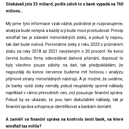
Očekávali jste 33 miliard, podle záloh to u bank vypadá na 760
milionů…
My jsme tyto informace vzali vážně, podrobně je rozpracujeme,
analýza bude veřejná a každý si ji bude moci prostudovat. Princip
windfall tax je zdanění mimořádných zisků, a pokud ty nejsou,
tak daň bude nulová. Porovnáme zisky z roku 2023 s průměrem
zisku za roky 2018 až 2021 navýšeným o 20 procent. Ke konci
června budou firmy odevzdávat daňová přiznání, doposud to
byly všechno pouze zálohy na daň, tak předpokládám, že
nejpozději do konce července budeme mít hotovou i analýzu
příjmové strany mimořádných nástrojů. A je možné, že uvidíme,
že banky vyšší zisky neměly, pokud neuplatnily sporné náklady
například v rámci převodních cen, což posuzuje finanční správa.
Pokud by se ukázalo, že jsou tam diskutabilní náklady, tak je
finanční správa schopna je identifikovat a bankám doměřit.
A zaměří se finanční správa na kontrolu šesti bank, na které
windfall tax mířila?