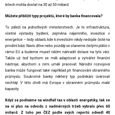
letech mohla dostat na 30 až 50 miliard.
Můžete přiblížit typy projektů, které by banka financovala?
To záleží na jednotlivých ministerstvech. Je to infrastruktura,
včetně výstavby bydlení, zejména nájemního, investice v
energetice – tedy oblasti, kde k investicím nikdy nedojde čistě na
privátní bázi. Navíc dříve nebo později se staneme čistými plátci v
rámci EU a budeme muset něčím nahradit dotace na tyto věci.
Takže už teď bychom se měli adaptovat a vytvářet finanční
nástroje, abychom s nimi uměli pracovat. Národní rozvojová
banka může fungovat také například při financování obranného
průmyslu. Soukromé banky některý typ podnikání úvěrovat
nechtějí. V této chvíli má Evropa v obranném průmyslu malé
kapacity.
Když se podíváme na windfall tax v oblasti energetiky, tak se
na ní plus na odvodu z nadměrných tržeb vybralo přes 60
miliard. Z toho jen ČEZ podle svých reportů odvedl 40