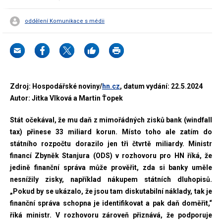
oddělení Komunikace s médii
Zdroj: Hospodářské noviny/
hn.cz
, datum vydání: 22.5.2024
Autor: Jitka Vlková a Martin Ťopek
Stát očekával, že mu daň z mimořádných zisků bank (windfall
tax) přinese 33 miliard korun. Místo toho ale zatím do
státního rozpočtu dorazilo jen tři čtvrtě miliardy. Ministr
financí Zbyněk Stanjura (ODS) v rozhovoru pro HN říká, že
jedině finanční správa může prověřit, zda si banky uměle
nesnížily zisky, například nákupem státních dluhopisů.
„Pokud by se ukázalo, že jsou tam diskutabilní náklady, tak je
finanční správa schopna je identifikovat a pak daň doměřit,“
říká ministr. V rozhovoru zároveň přiznává, že podporuje