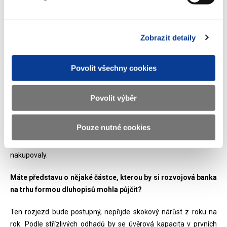
očekávání, že banky dají nějaké peníze a stát z toho bude
financovat rozvojové investice. Ale ve statutu fondu a v
dokumentech žádná taková povinnost nebyla uvedena.
Zobrazit detaily
A teď bude ten mechanismus jiný?
Povolit všechny cookies
Měli jsme jednání například s penzijními fondy, které říkají, že by
mohly v této chvíli nějaké peníze investovat. V návrhu zákona je
uvedeno, že když dluhopisy budou mít vyšší splatnost než jeden
Povolit výběr
rok a bude tam souhlas ministerstva financí, tak to bude se státní
zárukou. Takové dluhopisy jsou mnohem atraktivnější pro různé
Pouze nutné cookies
finanční skupiny. Když se podíváme na pravidla našich penzijních
fondů, tak jim to může pomoci a dát prostor, aby takové bondy
nakupovaly.
Máte představu o nějaké částce, kterou by si rozvojová banka
na trhu formou dluhopisů mohla půjčit?
Ten rozjezd bude postupný, nepřijde skokový nárůst z roku na
rok. Podle střízlivých odhadů by se úvěrová kapacita v prvních