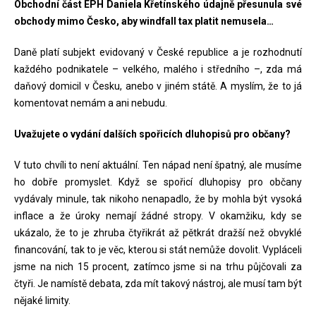
Obchodní část EPH Daniela Křetínského údajně přesunula své
obchody mimo Česko, aby windfall tax platit nemusela…
Daně platí subjekt evidovaný v České republice a je rozhodnutí
každého podnikatele – velkého, malého i středního –, zda má
daňový domicil v Česku, anebo v jiném státě. A myslím, že to já
komentovat nemám a ani nebudu.
Uvažujete o vydání dalších spořicích dluhopisů pro občany?
V tuto chvíli to není aktuální. Ten nápad není špatný, ale musíme
ho dobře promyslet. Když se spořicí dluhopisy pro občany
vydávaly minule, tak nikoho nenapadlo, že by mohla být vysoká
inflace a že úroky nemají žádné stropy. V okamžiku, kdy se
ukázalo, že to je zhruba čtyřikrát až pětkrát dražší než obvyklé
financování, tak to je věc, kterou si stát nemůže dovolit. Vypláceli
jsme na nich 15 procent, zatímco jsme si na trhu půjčovali za
čtyři. Je namístě debata, zda mít takový nástroj, ale musí tam být
nějaké limity.