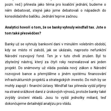
pozn. red.) přinesla jako téma pro koaliční jednání, budeme o
něm debatovat, stejně jako jsme debatovali o nápadech do
konsolidačního balíčku. Jednání teprve začnou.
Analytici hovoří o tom, že se banky vyhnuly windfall tax. Jste o
tom také přesvědčen?
Banky už se vyhnuly bankovní dani v minulém volebním období,
kdy se místo ní založil, jak se ukázalo, naprosto nefunkční
Národní rozvojový fond. Ten je v tuto chvíli zrušen. Byl to
zbytečný nástroj, který za čtyři roky nezrealizoval ani jeden
projekt. Do sněmovny už vláda poslala nový zákon o Národní
rozvojové bance a přemýšlíme o jiném systému financování
infrastrukturních projektů a strategických investic. Do nich by se
mohly zapojit i finanční ústavy. Windfall tax přinesla vyšší příjmy
na straně srážkové daně z úrokových výnosů, protože banky také
zvýšily úročení vkladů. Jsou to vyšší jednotky miliard, teď
dokončujeme detailnější analýzu pro vládu.