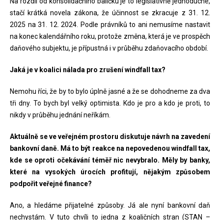
Na rozdíl od konsolidačního balíčku je to legislativně jednoduché,
stačí krátká novela zákona, že účinnost se zkracuje z 31. 12.
2025 na 31. 12. 2024. Podle právníků to ani nemusíme nastavit
na konec kalendářního roku, protože změna, která je ve prospěch
daňového subjektu, je přípustná i v průběhu zdaňovacího období.
Jaká je v koalici nálada pro zrušení windfall tax?
Nemohu říci, že by to bylo úplně jasné a že se dohodneme za dva
tři dny. To bych byl velký optimista. Kdo je pro a kdo je proti, to
nikdy v průběhu jednání neříkám.
Aktuálně se ve veřejném prostoru diskutuje návrh na zavedení
bankovní daně. Má to být reakce na nepovedenou windfall tax,
kde se oproti očekávání téměř nic nevybralo. Měly by banky,
které na vysokých úrocích profitují, nějakým způsobem
podpořit veřejné finance?
Ano, a hledáme přijatelné způsoby. Já ale nyní bankovní daň
nechystám. V tuto chvíli to jedna z koaličních stran (STAN –