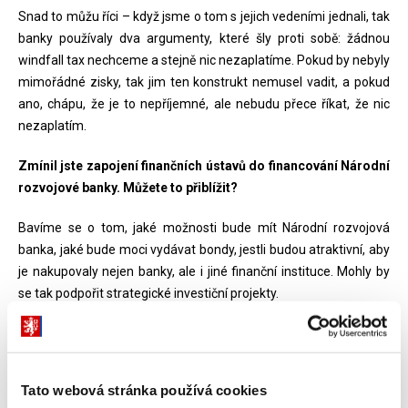
Snad to můžu říci – když jsme o tom s jejich vedeními jednali, tak
banky používaly dva argumenty, které šly proti sobě: žádnou
windfall tax nechceme a stejně nic nezaplatíme. Pokud by nebyly
mimořádné zisky, tak jim ten konstrukt nemusel vadit, a pokud
ano, chápu, že je to nepříjemné, ale nebudu přece říkat, že nic
nezaplatím.
Zmínil jste zapojení finančních ústavů do financování Národní
rozvojové banky. Můžete to přiblížit?
Bavíme se o tom, jaké možnosti bude mít Národní rozvojová
banka, jaké bude moci vydávat bondy, jestli budou atraktivní, aby
je nakupovaly nejen banky, ale i jiné finanční instituce. Mohly by
se tak podpořit strategické investiční projekty.
Nebojíte se, že bez tlaku od vlády by banky dluhopisy Národní
rozvojové banky nenakupovaly?
Tato webová stránka používá cookies
Nevím. Vidíme, že dnes by úvěrová kapacita rozvojové banky byla