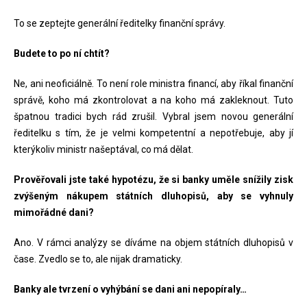
To se zeptejte generální ředitelky finanční správy.
Budete to po ní chtít?
Ne, ani neoficiálně. To není role ministra financí, aby říkal finanční
správě, koho má zkontrolovat a na koho má zakleknout. Tuto
špatnou tradici bych rád zrušil. Vybral jsem novou generální
ředitelku s tím, že je velmi kompetentní a nepotřebuje, aby jí
kterýkoliv ministr našeptával, co má dělat.
Prověřovali jste také hypotézu, že si banky uměle snížily zisk
zvýšeným nákupem státních dluhopisů, aby se vyhnuly
mimořádné dani?
Ano. V rámci analýzy se díváme na objem státních dluhopisů v
čase. Zvedlo se to, ale nijak dramaticky.
Banky ale tvrzení o vyhýbání se dani ani nepopíraly…