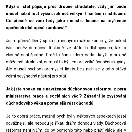
Když si stát půjčuje přes drobné střadatele, vždy jim bude
muset nabídnout vyšší úrok než velkým finančním institucím.
Co přesně se vám tedy jako ministru financí na myšlence
spořicích dluhopisů zamlouvá?
Jsem přesvědčený spolu s mnohými makroekonomy, že pokud
část peněz domácností skončí ve státních dluhopisech, tak to
vlastně není špatné. Proč tu šanci lidem nedat, když to pro ně
může být atraktivní, nemusí to být jen pro velké finanční skupiny.
Ale museli bychom promyslet limity, bez nich se z toho stává
velmi nevýhodný nástroj pro stát.
Jak jste spokojen s navrženou důchodovou reformou z pera
ministerstva práce a sociálních věcí? Zásadní je zvyšování
důchodového věku a pomalejší růst důchodů.
Je to dobrá práce, možná bych byl v některých aspektech ještě
odvážnější, ale nebudu je říkat, držím dohodu vlády. Důchodová
reforma není ničím, co by pomohlo této nebo příští vládě, ale v