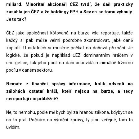
miliard. Minoritní akcionáři ČEZ tvrdí, že daň prakticky
zasáhla jen ČEZ a že holdingy EPH a Sev.en se tomu vyhnuly.
Je to tak?
ČEZ jako společnost kótovaná na burze vše reportuje, takže
každý si pak může velmi podrobně zkontrolovat, jaké daně
zaplatil. U ostatních si musíme počkat na daňová přiznání. Je
logické, že pokud je například ČEZ dominantním hráčem v
energetice, tak jeho podíl na dani odpovídá minimálně tržnímu
podílu v daném sektoru.
Nemáte z finanční správy informace, kolik odvedli na
zálohách ostatní hráči, kteří nejsou na burze, a tedy
nereportují nic průběžně?
Ne, to nemohu, podle mě bych byl za hranou zákona, kdybych se
na to ptal. Počkám na výroční zprávy, ty jsou veřejné, tam to
uvidím.