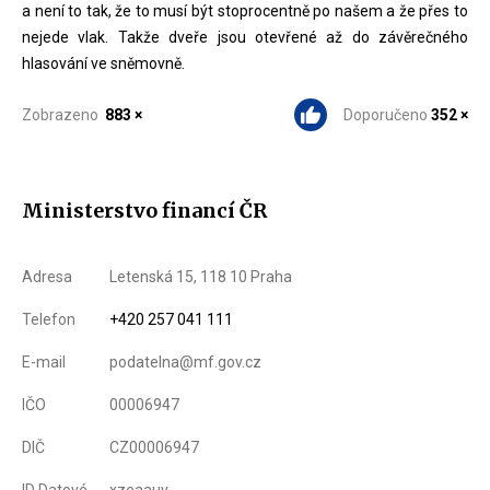
a není to tak, že to musí být stoprocentně po našem a že přes to
nejede vlak. Takže dveře jsou otevřené až do závěrečného
hlasování ve sněmovně.
Zobrazeno
883 ×
Doporučeno
352 ×
Ministerstvo financí ČR
Adresa
Letenská 15, 118 10 Praha
Telefon
+420 257 041 111
E-mail
podatelna@mf.gov.cz
IČO
00006947
DIČ
CZ00006947