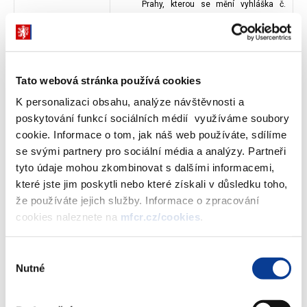
Prahy, kterou se mění vyhláška č.
32/1998 Sb. hl. m. Prahy, o cenové
mapě stavebních pozemků, ve znění
pozdějších předpisů
Tato webová stránka používá cookies
Celý obsah článku
K personalizaci obsahu, analýze návštěvnosti a
poskytování funkcí sociálních médií využíváme soubory
cookie. Informace o tom, jak náš web používáte, sdílíme
Cenový věstník 4/2023
se svými partnery pro sociální média a analýzy. Partneři
Přehled o provedených cenových
tyto údaje mohou zkombinovat s dalšími informacemi,
které jste jim poskytli nebo které získali v důsledku toho,
kontrolách v roce 2022
že používáte jejich služby. Informace o zpracování
cookies naleznete na
mfcr.cz/cookies
.
Celý obsah článku
Výběr
Přehled platných smluv
Nutné
souhlasu
Přehled platných smluv České republiky o
zamezení dvojímu zdanění v oboru daní z