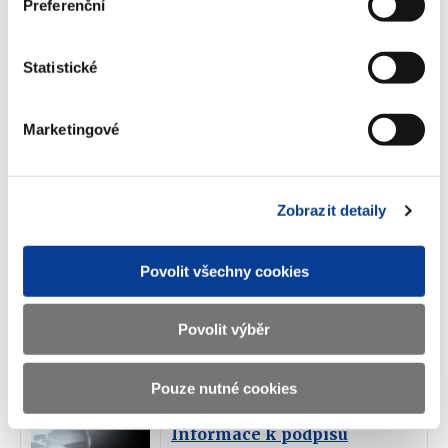
Preferenční
příjmu, resp. z příjmu a z majetku.
Celý obsah článku
Statistické
Informace k podpisu
Marketingové
smlouvy o zamezení
dvojímu zdanění se Srí
Lankou
Zobrazit detaily
Ministerstvo financí oznamuje, že dne 3.
února 2023 byla v Kolombu podepsána
Smlouva mezi vládou České republiky a
Povolit všechny cookies
vládou Srílanské demokratické socialistické
republiky o zamezení dvojímu zdanění v
oboru daní z příjmu a o zabránění daňovému
úniku a vyhýbání se daňové povinnosti.
Povolit výběr
Celý obsah článku
Pouze nutné cookies
Informace k podpisu