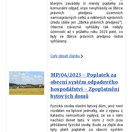
kterými zaváděly či měnily poplatky za
komunální odpad, včas nevyhlásily ve Sbírce
právních předpisů územních
samosprávných celků a některých správních
úřadů (dále jen „Sbírka právních předpisů“).
Obecně závazné vyhlášky tak nabyly
účinnosti až v průběhu roku 2023 poté, co
byly ve Sbírce právních předpisů řádně
vyhlášeny.
Celý obsah článku
MP/04/2023 – Poplatek za
obecní systém odpadového
hospodářství – Zpoplatnění
bytových domů
Fyzická osoba vlastní bytový dům, jenž není
rozdělen na bytové jednotky, ale z výpisu z
katastru nemovitostí vyplývá, že se v něm
nachází deset bytů. V osmi z nich jsou
přihlášené fyzické osoby. Bude za zbylé dva
byty platit poplatek za obecní systém