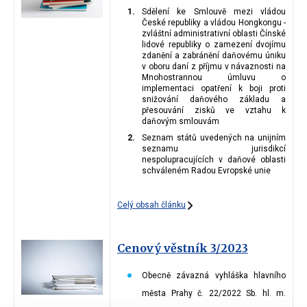
Sdělení ke Smlouvě mezi vládou
České republiky a vládou Hongkongu -
zvláštní administrativní oblasti Čínské
lidové republiky o zamezení dvojímu
zdanění a zabránění daňovému úniku
v oboru daní z příjmu v návaznosti na
Mnohostrannou úmluvu o
implementaci opatření k boji proti
snižování daňového základu a
přesouvání zisků ve vztahu k
daňovým smlouvám
Seznam států uvedených na unijním
seznamu jurisdikcí
nespolupracujících v daňové oblasti
schváleném Radou Evropské unie
Celý obsah článku
Cenový věstník 3/2023
Obecně závazná vyhláška hlavního
města Prahy č. 22/2022 Sb. hl. m.