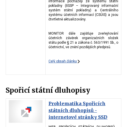
informace pocházejí ze systému Státní
pokladny (IISSP – Integrovaný informační
systém státní pokladny) a Centrálního
systému účetních informací (CSÚIS) a jsou
čtvrtletně aktualizovány.
MONITOR dále zajišťuje zveřejňování
účetních závěrek organizačních složek
státu podle § 21 a zákona č. 563/1991 Sb., o
účetnictví, ve znění pozdějších předpisů.
Celý obsah článku
Spořicí státní dluhopisy
Problematika Spořicích
státních dluhopisů -
internetové stránky SSD
WEB SPOŘICÍCH STÁTNÍCH DLUHOPISŮ -