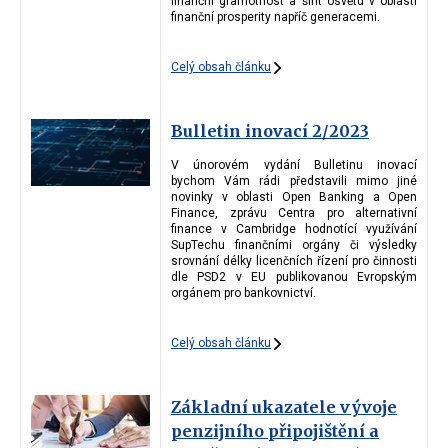
finanční gramotnost a šířit osvětu v oblasti
finanční prosperity napříč generacemi.
Celý obsah článku
Bulletin inovací 2/2023
V únorovém vydání Bulletinu inovací
bychom Vám rádi představili mimo jiné
novinky v oblasti Open Banking a Open
Finance, zprávu Centra pro alternativní
finance v Cambridge hodnotící využívání
SupTechu finančními orgány či výsledky
srovnání délky licenčních řízení pro činnosti
dle PSD2 v EU publikovanou Evropským
orgánem pro bankovnictví.
Celý obsah článku
Základní ukazatele vývoje
penzijního připojištění a