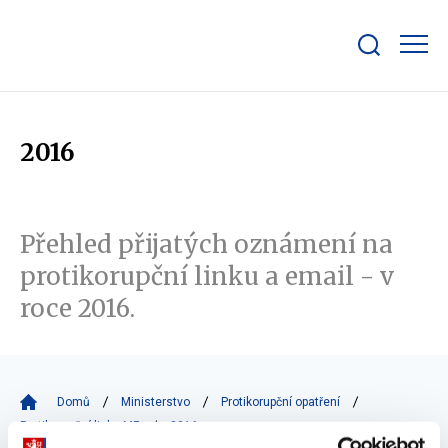
Zobrazit/skrýt
search
bar
2016
Přehled přijatých oznámení na
protikorupční linku a email - v
roce 2016.
Domů
Ministerstvo
Protikorupční opatření
Protikorupční linka MF
2016