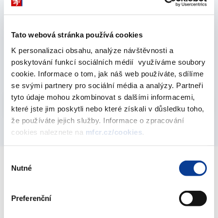
Informace o přijatých oznámeních na
Tato webová stránka používá cookies
protikorupční telefonní linku a elektronickou
K personalizaci obsahu, analýze návštěvnosti a
adresu Ministerstva financí za rok 2016
poskytování funkcí sociálních médií využíváme soubory
27. března 2017
cookie. Informace o tom, jak náš web používáte, sdílíme
se svými partnery pro sociální média a analýzy. Partneři
tyto údaje mohou zkombinovat s dalšími informacemi,
Vyberte
2016
které jste jim poskytli nebo které získali v důsledku toho,
že používáte jejich služby. Informace o zpracování
cookies naleznete na
mfcr.cz/cookies
.
Výběr
Nutné
souhlasu
Ministerstvo financí ČR
Preferenční
Adresa
Letenská 15, 118 10 Praha