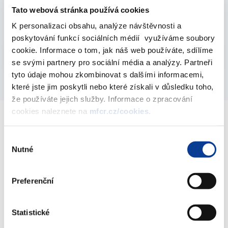
Výsledky činnosti
2017
Tato webová stránka používá cookies
K personalizaci obsahu, analýze návštěvnosti a
poskytování funkcí sociálních médií využíváme soubory
Vyberte
cookie. Informace o tom, jak náš web používáte, sdílíme
2017
se svými partnery pro sociální média a analýzy. Partneři
tyto údaje mohou zkombinovat s dalšími informacemi,
které jste jim poskytli nebo které získali v důsledku toho,
že používáte jejich služby. Informace o zpracování
cookies naleznete na
mfcr.cz/cookies
.
Ministerstvo financí ČR
Výběr
Nutné
souhlasu
Adresa
Letenská 15, 118 10 Praha
Preferenční
Telefon
+420 257 041 111
E-mail
podatelna@mf.gov.cz
Statistické
IČO
00006947