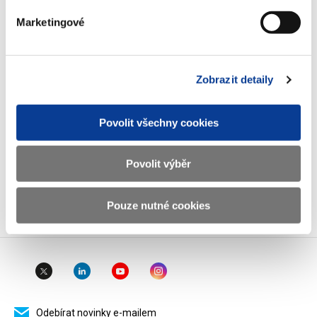
Marketingové
DIČ
CZ00006947
ID Datové
xzeaauv
schránky
Zobrazit detaily
Weby ministerstva
Povolit všechny cookies
Resort financí
Povolit výběr
Důležité odkazy
Pouze nutné cookies
Odebírat novinky e-mailem