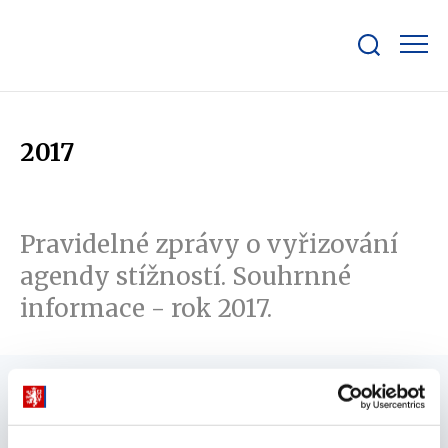
Zobrazit/skrýt
search
bar
2017
Pravidelné zprávy o vyřizování
agendy stížností. Souhrnné
informace - rok 2017.
Domů
Ministerstvo
Služby veřejnosti
Komunikace s veřejností
Stížnosti, petice a podněty