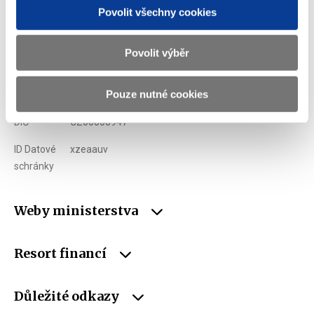
Povolit všechny cookies
Adresa
Letenská 15, 118 10 Praha
Telefon
+420 257 041 111
Povolit výběr
E-mail
podatelna@mf.gov.cz
Pouze nutné cookies
IČO
00006947
DIČ
CZ00006947
ID Datové
xzeaauv
schránky
Weby ministerstva
Resort financí
Důležité odkazy