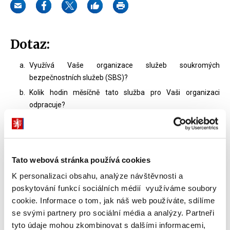
Dotaz:
Využívá Vaše organizace služeb soukromých
bezpečnostních služeb (SBS)?
Kolik hodin měsíčně tato služba pro Vaši organizaci
odpracuje?
Jaká je cena za hodinu této služby bez DPH?
Využíváte i jiné služby SBS při zajištění bezpečnosti svých
objektů? Které to jsou?
Tato webová stránka používá cookies
Jste spokojeni z kvalitou poskytovaných služeb ze strany
SBS?
K personalizaci obsahu, analýze návštěvnosti a
poskytování funkcí sociálních médií využíváme soubory
cookie. Informace o tom, jak náš web používáte, sdílíme
Odpověď:
se svými partnery pro sociální média a analýzy. Partneři
tyto údaje mohou zkombinovat s dalšími informacemi,
ad a)
Ano, naše organizace využívá služeb soukromých