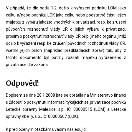
V případě, že dle bodu 1.2. došlo k vyřazení podniku LOM jako
celku a/nebo podniku LOK jako celku nebo podstatné části jejich
majetku z výběru jakožto vhodných k privatizaci, resp. ke zrušení
původních rozhodnutí vlády ČR o jejich výběru k privatizaci,
prosím o poskytnutí rozhodnutí vlády ČR příp. jiného orgánu, jimiž
došlo k vyřazení resp. ke zrušení původních rozhodnutí vlády ČR,
včetně jejich příloh (například předkládacích zpráv) tak, aby z
těchto dokumentů byl patrný rozsah majetku vyřazeného z
privatizace dle zákona.
Odpověď:
Dopisem ze dne 28.1.2008 jste se obrátila na Ministerstvo financí
s žádostí o poskytnutí informací týkajících se privatizace podniků
Letecké opravny Malešice, s.p., IČ: 00000515 (LOM) a Letecké
opravny Kbe1y, s.p., IČ: 00000507 (LOK).
K předloženým otázkám uvádím následující: