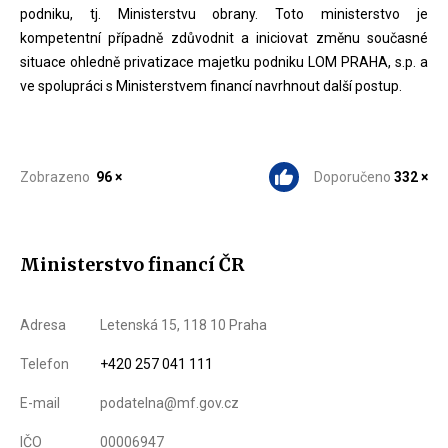
podniku, tj. Ministerstvu obrany. Toto ministerstvo je
kompetentní případně zdůvodnit a iniciovat změnu současné
situace ohledně privatizace majetku podniku LOM PRAHA, s.p. a
ve spolupráci s Ministerstvem financí navrhnout další postup.
Zobrazeno
96 ×
Doporučeno
332 ×
Ministerstvo financí ČR
Adresa
Letenská 15, 118 10 Praha
Telefon
+420 257 041 111
E-mail
podatelna@mf.gov.cz
IČO
00006947