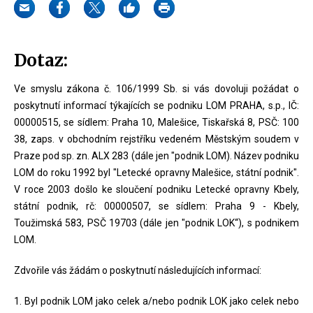
Dotaz:
Ve smyslu zákona č. 106/1999 Sb. si vás dovoluji požádat o
poskytnutí informací týkajících se podniku LOM PRAHA, s.p., IČ:
00000515, se sídlem: Praha 10, Malešice, Tiskařská 8, PSČ: 100
38, zaps. v obchodním rejstříku vedeném Městským soudem v
Praze pod sp. zn. ALX 283 (dále jen "podnik LOM). Název podniku
LOM do roku 1992 byl "Letecké opravny Malešice, státní podnik".
V roce 2003 došlo ke sloučení podniku Letecké opravny Kbely,
státní podnik, rč: 00000507, se sídlem: Praha 9 - Kbely,
Toužimská 583, PSČ 19703 (dále jen "podnik LOK“), s podnikem
LOM.
Zdvořile vás žádám o poskytnutí následujících informací:
1. Byl podnik LOM jako celek a/nebo podnik LOK jako celek nebo