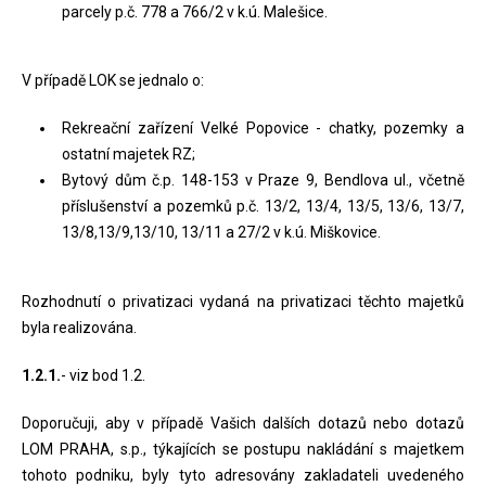
parcely p.č. 778 a 766/2 v k.ú. Malešice.
V případě LOK se jednalo o:
Rekreační zařízení Velké Popovice - chatky, pozemky a
ostatní majetek RZ;
Bytový dům č.p. 148-153 v Praze 9, Bendlova ul., včetně
příslušenství a pozemků p.č. 13/2, 13/4, 13/5, 13/6, 13/7,
13/8,13/9,13/10, 13/11 a 27/2 v k.ú. Miškovice.
Rozhodnutí o privatizaci vydaná na privatizaci těchto majetků
byla realizována.
1.2.1.
- viz bod 1.2.
Doporučuji, aby v případě Vašich dalších dotazů nebo dotazů
LOM PRAHA, s.p., týkajících se postupu nakládání s majetkem
tohoto podniku, byly tyto adresovány zakladateli uvedeného