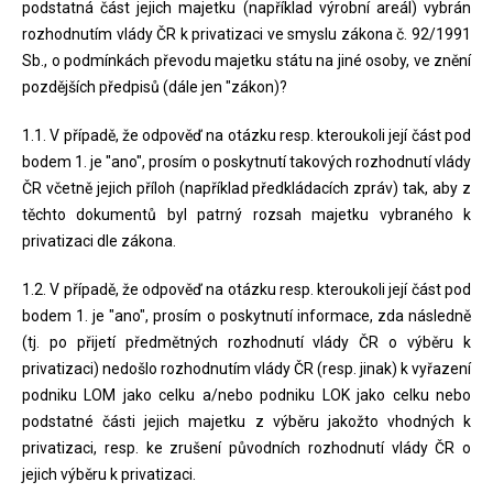
podstatná část jejich majetku (například výrobní areál) vybrán
rozhodnutím vlády ČR k privatizaci ve smyslu zákona č. 92/1991
Sb., o podmínkách převodu majetku státu na jiné osoby, ve znění
pozdějších předpisů (dále jen "zákon)?
1.1. V případě, že odpověď na otázku resp. kteroukoli její část pod
bodem 1. je "ano", prosím o poskytnutí takových rozhodnutí vlády
ČR včetně jejich příloh (například předkládacích zpráv) tak, aby z
těchto dokumentů byl patrný rozsah majetku vybraného k
privatizaci dle zákona.
1.2. V případě, že odpověď na otázku resp. kteroukoli její část pod
bodem 1. je "ano", prosím o poskytnutí informace, zda následně
(tj. po přijetí předmětných rozhodnutí vlády ČR o výběru k
privatizaci) nedošlo rozhodnutím vlády ČR (resp. jinak) k vyřazení
podniku LOM jako celku a/nebo podniku LOK jako celku nebo
podstatné části jejich majetku z výběru jakožto vhodných k
privatizaci, resp. ke zrušení původních rozhodnutí vlády ČR o
jejich výběru k privatizaci.