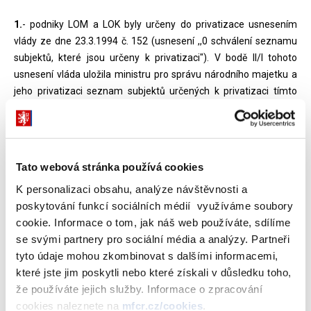
1.
- podniky LOM a LOK byly určeny do privatizace usnesením
vlády ze dne 23.3.1994 č. 152 (usnesení ,,0 schválení seznamu
subjektů, které jsou určeny k privatizaci"). V bodě II/I tohoto
usnesení vláda uložila ministru pro správu národního majetku a
jeho privatizaci seznam subjektů určených k privatizaci tímto
usnesením zveřejnit. Seznam byl zveřejněn dne 8.4.1994 v
Hospodářských novinách. Kopie originálu přílohy usnesení vlády
č. 152/1994 není v archivu Ministerstva financí k dispozici. V
případě zájmu se můžete obrátit na archiv Úřadu vlády.
Tato webová stránka používá cookies
1.1.
- Uvedeným usnesením vláda určila k privatizaci subjekty,
K personalizaci obsahu, analýze návštěvnosti a
tzn. veškerý majetek podniků uvedených v seznamu. Základní
poskytování funkcí sociálních médií využíváme soubory
privatizační projekty, tj. projekty předložené vedením daných
cookie. Informace o tom, jak náš web používáte, sdílíme
podniků, obsahovaly proto v případě LOM i LOK, v souladu s tehdy
se svými partnery pro sociální média a analýzy. Partneři
platnou vyhláškou č.324/1991 Sb., závazná osnova pro
tyto údaje mohou zkombinovat s dalšími informacemi,
vypracování privatizačního projektu, ve znění vyhlášky č.
které jste jim poskytli nebo které získali v důsledku toho,
526/1991 Sb., formulář 2(A), tj. "vymezení majetku státu ... na
že používáte jejich služby. Informace o zpracování
podnikání jiných právnických osob, je-li předmětem
cookies naleznete na
mfcr.cz/cookies
.