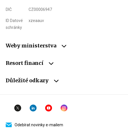
DIČ
CZ00006947
ID Datové
xzeaauv
schránky
Weby ministerstva
Resort financí
Důležité odkazy
Odebírat novinky e-mailem