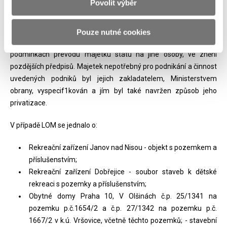
Povolit výběr
majetků LOM a LOK z privatizace vláda, která jediná je
kompetentní majetek z privatizace vyjmout, však nikdy
nerozhodla. Tento majetek zůstává tudíž stále majetkem
Pouze nutné cookies
určeným k privatizaci podle zákona č. 92/1991 Sb., o
podmínkách převodu majetku státu na jiné osoby, ve znění
pozdějších předpisů. Majetek nepotřebný pro podnikání a činnost
uvedených podniků byl jejich zakladatelem, Ministerstvem
obrany, vyspecif1kován a jím byl také navržen způsob jeho
privatizace.
V případě LOM se jednalo o:
Rekreační zařízení Janov nad Nisou - objekt s pozemkem a
příslušenstvím;
Rekreační zařízení Dobřejice - soubor staveb k dětské
rekreaci s pozemky a příslušenstvím;
Obytné domy Praha 10, V Olšinách č.p. 25/1341 na
pozemku p.č.1654/2 a č.p. 27/1342 na pozemku p.č.
1667/2 v k.ú. Vršovice, včetně těchto pozemků; - stavební