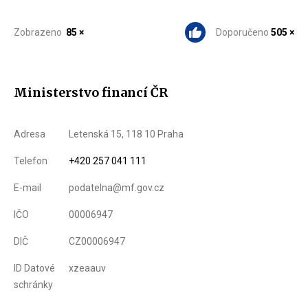
Zobrazeno
85 ×
Doporučeno
505 ×
Ministerstvo financí ČR
Adresa
Letenská 15, 118 10 Praha
Telefon
+420 257 041 111
E-mail
podatelna@mf.gov.cz
IČO
00006947
DIČ
CZ00006947
ID Datové
xzeaauv
schránky