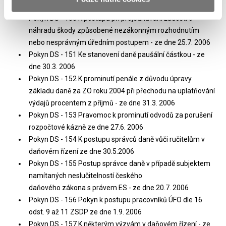
orgánech — ze dne 3.3. 2006
Pokyn DS - 150 K postupu při projednávání žádostí o
náhradu škody způsobené nezákonným rozhodnutím
nebo nesprávným úředním postupem - ze dne 25.7. 2006
Pokyn DS - 151 Ke stanovení daně paušální částkou - ze
dne 30.3. 2006
Pokyn DS - 152 K prominutí penále z důvodu úpravy
základu daně za ZO roku 2004 při přechodu na uplatňování
výdajů procentem z příjmů - ze dne 31.3. 2006
Pokyn DS - 153 Pravomoc k prominutí odvodů za porušení
rozpočtové kázně ze dne 27.6. 2006
Pokyn DS - 154 K postupu správců daně vůči ručitelům v
daňovém řízení ze dne 30.5.2006
Pokyn DS - 155 Postup správce daně v případě subjektem
namítaných neslučitelností českého
daňového zákona s právem ES - ze dne 20.7. 2006
Pokyn DS - 156 Pokyn k postupu pracovníků ÚFO dle 16
odst. 9 až 11 ZSDP ze dne 1.9. 2006
Pokyn DS - 157 K některým výzvám v daňovém řízení - ze