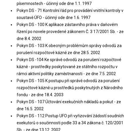
písemnostech - účinný ode dne 1.1. 1997
Pokyn DS - 71 Kontrolní řád pro provádění vnitřní kontroly v
soustavě ÚFO - účinný ode dne 1.6. 1997
Pokyn DS - 100 K aplikace zástavního práva v daňovém
řízení po novele provedené zákonem Č. 3 17/2001 Sb. - ze
dne 8.4. 2002
Pokyn DS - 103 K obecným problémům správy odvodů za
porušení rozpočtové kázně ze dne 28.5. 2002
Pokyn DS -104 Ke správě odvodů za porušení rozpočtové
kázně - prostředky poskytované ze státního rozpočtu v
rámci aktivní politiky zaměstnanosti - ze dne 7.5. 2002
Pokyn DS - 105 K postupu při správě odvodů za porušení
rozpočtové kázně u prostředků poskytnutých z Národního
fondu - ze dne 18.4. 2003
Pokyn DS - 107 Účtování exekučních nákladů a pokut - ze
dne 16.5. 2002
Pokyn DS - 112 Postup UFO při vyřizování žádostí soudních
exekutorů o součinnosti podle 33 a 34 zákona č. 120/2001
Sb. - ze dne 13.12. 2002