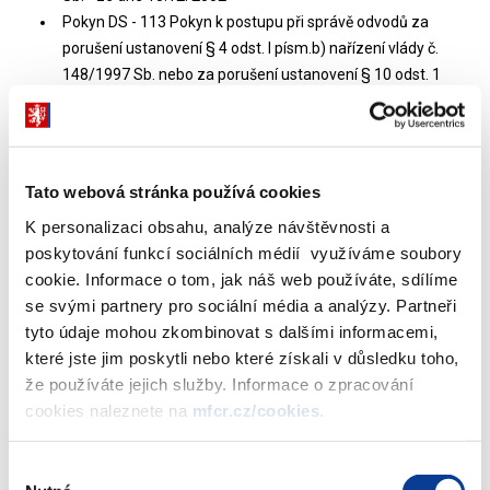
Pokyn DS - 113 Pokyn k postupu při správě odvodů za
porušení ustanovení § 4 odst. I písm.b) nařízení vlády č.
148/1997 Sb. nebo za porušení ustanovení § 10 odst. 1
písm.b) nařízení vlády č. 190/1997 Sb. - ze dne 11.10. 2002
Pokyn DS -116 K zabezpečení jednotného postupu při
vzájemné komunikaci mezi FÚ a orgány ochrany životního
prostředí - ze dne 27.2. 2003
Tato webová stránka používá cookies
Pokyn DS - 119 K zajištění kontrolní činnosti v oblasti
K personalizaci obsahu, analýze návštěvnosti a
stánkového prodeje - ze 5.11. 2003
poskytování funkcí sociálních médií využíváme soubory
Pokyn DS - 126 Metodický výklad k zákonu č. 479/2003 Sb.,
cookie. Informace o tom, jak náš web používáte, sdílíme
kterým se mění zákon č. 218/2000 Sb. - ze dne 31.5. 2004
se svými partnery pro sociální média a analýzy. Partneři
Pokyn DS - 127 K postupu při správě odvodů za porušení
tyto údaje mohou zkombinovat s dalšími informacemi,
rozpočtové kázně u prostředků poskytnutých z Fondu
které jste jim poskytli nebo které získali v důsledku toho,
solidarity EU - ze dne 18.6.2004
že používáte jejich služby. Informace o zpracování
Pokyn DS - 131 K problematice financování akcí výstavby
cookies naleznete na
mfcr.cz/cookies
.
nájemních bytů a technické infrastruktury, na něž byly
poskytnuty prostředky MMR a SFRB — ze dne 11.11. 2004
Pokyn DS - 132 K uplatňování mezinárodních standardů při
Výběr