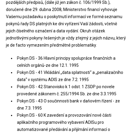
pozdějších předpisů, (dále již jen zákon č. 106/1999 Sb.),
doručené dne 29. dubna 2008, Ministerstvo financí vyhovuje
Vašemu požadavku o poskytnutí informací ve formě seznamu
pokynů řady DS platných ke dni vyřízení Vaší žádosti, včetně
jejich číselného označení a data vydání. Okruh otázek
jednotlivými pokyny řešených je vždy zřejmý z jejich názvu, který
je de facto vymezením předmětné problematiky.
Pokyn DS - 36 Hlavní principy spolupráce finančních a
celních orgánů-ze dne 12.1. 1995
Pokyn DS - 41 Vkládání „data splatnosti“ a „penalizačního
data“ v systému ADIS ze dne 7.2. 1995
Pokyn DS - 42 Stanovisko k 1 odst. 1 ZSDP po novele
provedené zákonem č. 255/1994 Sb. ze dne 3.3.1995
Pokyn DS - 43 O součinnosti bank v daňovém řízení - ze
dne 7.3. 1995
Pokyn DS - 60 K zavedení a provozování nové části
aplikačního programového vybavení ADISu pro
automatizované předávání a přijímání informací o