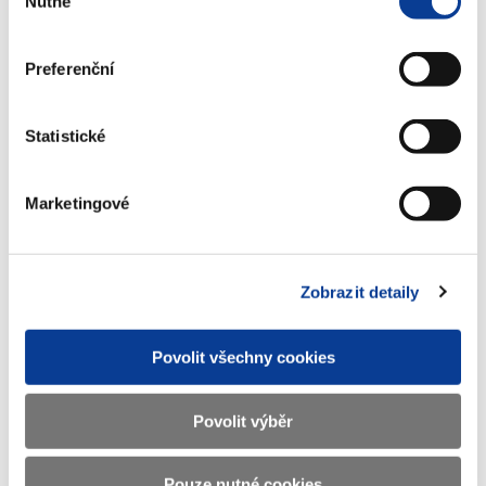
Nutné
zdaňování transakcí mezi sdruženými podniky (převodní
souhlasu
ceny) UFO - ze dne 12.8.2005
Pokyn DS - 133 Metodický výklad k vybraným ustanovením
Preferenční
zákona č. 482/2004 Sb., kterým se mění zákon č. 218/2000
Sb., o rozpočtových pravidlech a o změně některých
souvisejících zákonů (rozpočtová pravidla), ve znění
Statistické
pozdějších předpisů - ze dne 18.2. 2005
Pokyn DS -143 Pravomoc a postup MF při rozhodování o
Marketingové
posečkání nebo prominutí daní, jakož i prominutí odvodů,
penále a pokut uložených podle rozpočtových pravidel ze
dne 17.10. 2005
Zobrazit detaily
Pokyn DS - 145 K zajištění daňové kontroly velkých
daňových subjektů - ze dne 11 .1. 2006
Pokyn DS - 146 Stanovení postupu UFO při vydávání
Povolit všechny cookies
rozhodnutí o závazném posouzení způsobu, jakým byla
vytvořena cena sjednaná mezi spojenými osobami dle §
Povolit výběr
38nc ZDP ze dne 18.1. 2006
Pokyn DS -149 O postupu při vyřizování stížností, petic,
podnětů a ostatních podání na územních finančních
Pouze nutné cookies