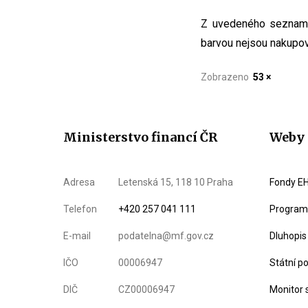
Z uvedeného seznamu 
barvou nejsou nakupov
Zobrazeno
53 ×
Ministerstvo financí ČR
Weby 
Adresa
Letenská 15, 118 10 Praha
Fondy EH
Telefon
+420 257 041 111
Program 
E-mail
podatelna@mf.gov.cz
Dluhopis
IČO
00006947
Státní p
DIČ
CZ00006947
Monitor 