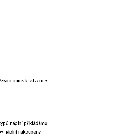
Vaším ministerstvem v
typů náplní přikládáme
py náplní nakoupeny.