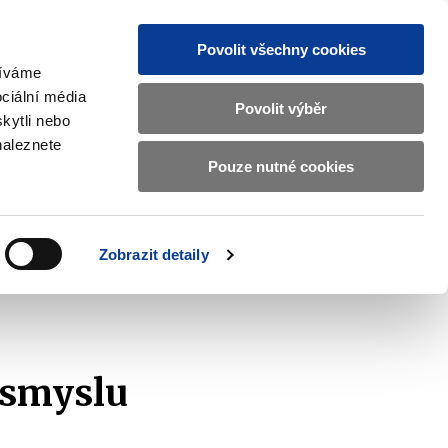
Povolit všechny cookies
žíváme
CZ
EN
ciální média
Základní
Povolit výběr
kytli nebo
informace
naleznete
o
Pouze nutné cookies
ahraničí a EU
Kontrola a regulace
Ministerstvu
Zobrazit
Zobrazit
submenu
submenu
financí
Zahraničí
Kontrola
a
a
v
Zobrazit detaily
EU
regulace
znam podaných žádostí
2010
českém
znakovém
jazyce.
 smyslu