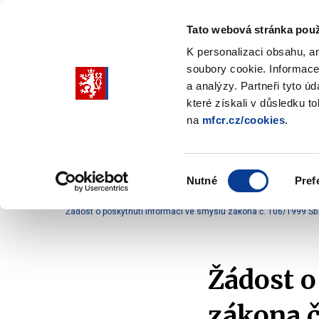
Tato webová stránka použ
K personalizaci obsahu, a
soubory cookie. Informace
Pohybujte
a analýzy. Partneři tyto ú
šipkami
které získali v důsledku t
na
mfcr.cz/cookies
.
nahoru
Ministerstvo
Rozpočtová politika
a
Zobrazit
Z
submenu
s
dolů
Ministerstvo
R
Výběr
p
Nutné
Pref
pro
souhlasu
Domů
Ministerstvo
Služby veřejnosti
Komun
výběr
Žádost o poskytnutí informací ve smyslu zákona č. 106/1999 Sb
našeptaných
položek
Žádost o
zákona č