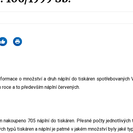
nformace o množství a druh náplní do tiskáren spotřebovaných 
 roce a to především náplní červených.
m nakoupeno 705 náplní do tiskáren. Přesné počty jednotlivých 
ých typů tiskáren a náplní je patrné v jakém množství byly jaké ty