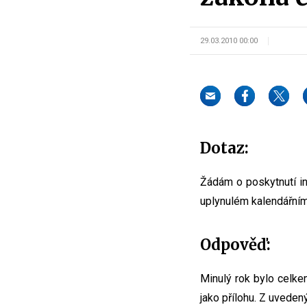
29.03.2010 00:00
Dotaz:
Žádám o poskytnutí i
uplynulém kalendářním
Odpověď:
Minulý rok bylo celke
jako přílohu. Z uveden