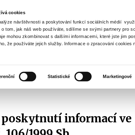
ívá cookies
nalýze návštěvnosti a poskytování funkcí sociálních médií vyu
Vyhledat
 o tom, jak náš web používáte, sdílíme se svými partnery pro so
daje mohou zkombinovat s dalšími informacemi, které jste jim pos
oho, že používáte jejich služby. Informace o zpracování cookies 
Finanční trh
Daně a účetnictví
Z
obrazit
Zobrazit
Zobrazit
ubmenu
submenu
submenu
ozpočtová
Finanční
Daně
olitika
trh
a
erenční
Statistické
Marketingové
účetnictví
ikace s veřejností
Žádosti o informace dle zákona č. 106/1999 Sb.
Se
.
 poskytnutí informací ve
. 106/1999 Sb.