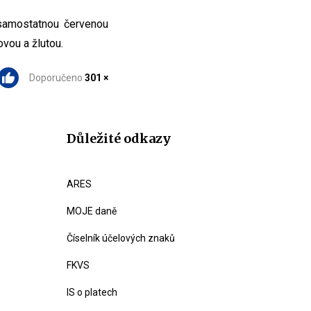
 samostatnou červenou
vou a žlutou.
Doporučeno
301 ×
Důležité odkazy
ARES
MOJE daně
Číselník účelových znaků
FKVS
IS o platech