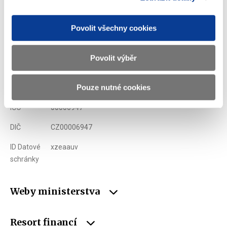
Ministerstvo financí ČR
Povolit všechny cookies
Adresa
Letenská 15, 118 10 Praha
Povolit výběr
Telefon
+420 257 041 111
Pouze nutné cookies
E-mail
podatelna@mf.gov.cz
IČO
00006947
DIČ
CZ00006947
ID Datové
xzeaauv
schránky
Weby ministerstva
Resort financí