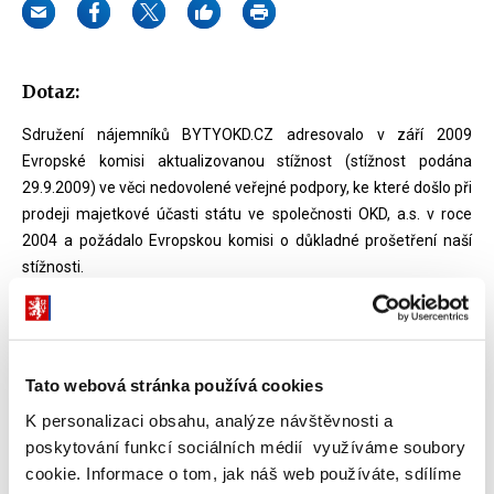
Dotaz:
Sdružení nájemníků BYTYOKD.CZ adresovalo v září 2009
Evropské komisi aktualizovanou stížnost (stížnost podána
29.9.2009) ve věci nedovolené veřejné podpory, ke které došlo při
prodeji majetkové účasti státu ve společnosti OKD, a.s. v roce
2004 a požádalo Evropskou komisi o důkladné prošetření naší
stížnosti.
Dle našich informací Evropská komise v této věci již komunikuje s
Ministerstvem financí.
Tato webová stránka používá cookies
Žádám Vás proto na základě zákona o svobodném přístupu k
informacím o zaslání veškeré korespondence Ministerstva
K personalizaci obsahu, analýze návštěvnosti a
financí s Evropskou komisí v této záležitosti (ve věci prošetřování
poskytování funkcí sociálních médií využíváme soubory
naší stížnosti) od září 2009, zvláště pak veškeré korespondence
cookie. Informace o tom, jak náš web používáte, sdílíme