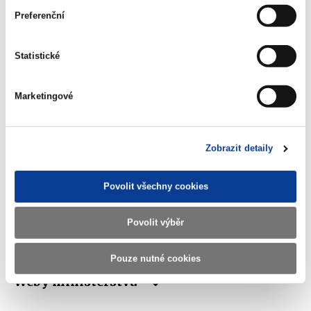
Preferenční
Ministerstvo financí ČR
Statistické
Adresa
Letenská 15, 118 10 Praha
Marketingové
Telefon
+420 257 041 111
E-mail
podatelna@mf.gov.cz
Zobrazit detaily
IČO
00006947
Povolit všechny cookies
DIČ
CZ00006947
ID Datové
xzeaauv
Povolit výběr
schránky
Pouze nutné cookies
Weby ministerstva