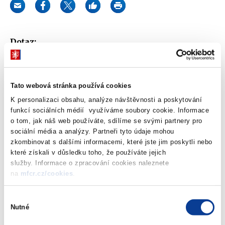
Dotaz:
Žádost o zaslání kopie obsahu Privatizačního projektu č.
250404001, který se týká privatizace majetku podniku Vodovody
a kanalizace Cheb, a.s., IČO 00073946.
Tato webová stránka používá cookies
K personalizaci obsahu, analýze návštěvnosti a poskytování
Odpověď:
funkcí sociálních médií využíváme soubory cookie. Informace
o tom, jak náš web používáte, sdílíme se svými partnery pro
Ministerstvo financí Vám na základě Vaší žádosti podle zákona č.
sociální média a analýzy. Partneři tyto údaje mohou
106/1999 Sb., o svobodném přístupu k informacím, ve znění
zkombinovat s dalšími informacemi, které jste jim poskytli nebo
které získali v důsledku toho, že používáte jejich
pozdějších předpisu, v příloze zasílá kopii privatizačního projektu,
služby. Informace o zpracování cookies naleznete
kterým byl privatizován s.p. Vodovody a kanalizace Cheb. Jedná
na
mfcr.cz/cookies
.
se o privatizační projekt vedený v evidenci Ministerstva financí
pod č. 25040.
Výběr
Nutné
souhlasu
Zobrazeno
106 ×
Doporučeno
484 ×