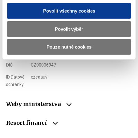
Povolit všechny cookies
Adresa
Letenská 15, 118 10 Praha
Povolit výběr
Telefon
+420 257 041 111
E-mail
podatelna@mf.gov.cz
Pouze nutné cookies
IČO
00006947
DIČ
CZ00006947
ID Datové
xzeaauv
schránky
Weby ministerstva
Resort financí