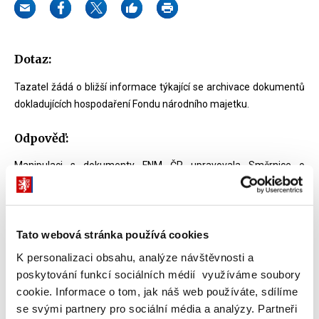
Dotaz:
Tazatel žádá o bližší informace týkající se archivace dokumentů
dokladujících hospodaření Fondu národního majetku.
Odpověď:
Manipulaci s dokumenty FNM ČR upravovala Směrnice o
pravidlech spisové služby FNM ČR, schválená Státním ústředním
archivem č.j. SÚA 1567/05-02 ze dne 18. 3. 2002 a vypracovaná
dle tehdy platných zákonů. Přílohou výše uvedené směrnice je
Skartační plán FNM ČR, který dokumentům přiděluje skartační
Tato webová stránka používá cookies
znak a skartační lhůtu. Každá organizace je ze zákona povinna
K personalizaci obsahu, analýze návštěvnosti a
provádět v pravidelných intervalech (cca 1x ročně) tzv. skartační
poskytování funkcí sociálních médií využíváme soubory
řízení. Jeho předmětem je na základě odborného posouzení (v
cookie. Informace o tom, jak náš web používáte, sdílíme
daném případě prováděné příslušným pracovníkem Národního
se svými partnery pro sociální média a analýzy. Partneři