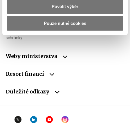
Povolit výběr
IČO
00006947
DIČ
CZ00006947
Pouze nutné cookies
ID Datové
xzeaauv
schránky
Weby ministerstva
Resort financí
Důležité odkazy