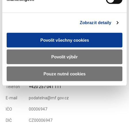
Ministerstvo financí využilo předkupního práva dle stanov
společnosti České aerolinie a.s.
Zobrazit detaily
Zobrazeno
50 ×
Doporučeno
287 ×
Povolit všechny cookies
Povolit výběr
Ministerstvo financí ČR
Pouze nutné cookies
Adresa
Letenská 15, 118 10 Praha
Telefon
+420 257 041 111
E-mail
podatelna@mf.gov.cz
IČO
00006947
DIČ
CZ00006947