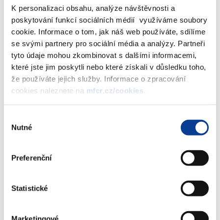
K personalizaci obsahu, analýze návštěvnosti a
za jakou kupní cenu nabylo MF ČR jednu akcii ČSA při koupi
poskytování funkcí sociálních médií využíváme soubory
akcií ČSA od FNM SR;
cookie. Informace o tom, jak náš web používáte, sdílíme
z jakého důvodu se rozhodlo MF ČR nabýt akcie ČSA od
se svými partnery pro sociální média a analýzy. Partneři
FNM SR.
tyto údaje mohou zkombinovat s dalšími informacemi,
které jste jim poskytli nebo které získali v důsledku toho,
že používáte jejich služby. Informace o zpracování
cookies naleznete na
mfcr.cz/cookies
.
Odpověď:
Výběr
Obdržel jsem Vaši žádost ze dne 12. ledna 2010 o poskytnutí
Nutné
souhlasu
informací týkajících se nákupu akcií společnosti České aerolinie
a.s. od Fondu národního majetku Slovenské republiky.
Preferenční
Vaší žádosti vyhovuji a sděluji následující:
Statistické
v roce 2009 nabylo Ministerstvo financí 670 ks shora
uvedených akcií,
kupní cena jedné akcie činila 601 EUR,
Marketingové