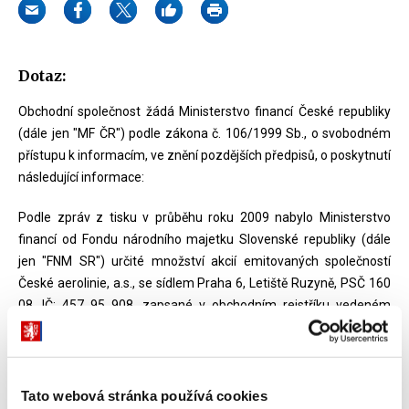
Dotaz:
Obchodní společnost žádá Ministerstvo financí České republiky
(dále jen "MF ČR") podle zákona č. 106/1999 Sb., o svobodném
přístupu k informacím, ve znění pozdějších předpisů, o poskytnutí
následující informace:
Podle zpráv z tisku v průběhu roku 2009 nabylo Ministerstvo
financí od Fondu národního majetku Slovenské republiky (dále
jen "FNM SR") určité množství akcií emitovaných společností
České aerolinie, a.s., se sídlem Praha 6, Letiště Ruzyně, PSČ 160
08, IČ: 457 95 908, zapsané v obchodním rejstříku vedeném
Městským soudem v Praze, oddíl B, vložka 1662, (dále jen "ČSA").
Žádáme o sdělení informace:
Tato webová stránka používá cookies
kolik akcií ČSA nabylo v roce 2009 MF ČR od FNM SR;