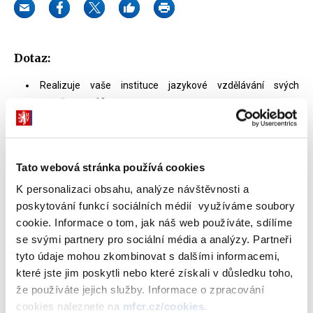
Dotaz:
Realizuje vaše instituce jazykové vzdělávání svých
zaměstnanců?
Plánuje Vaše instituce v blízké budoucnosti začít jazykové
vzdělávání svých zaměstnanců?
Které oddělení má v kompetenci vzdělávání a rozvoj
Tato webová stránka používá cookies
zaměstnanců?
K personalizaci obsahu, analýze návštěvnosti a
poskytování funkcí sociálních médií využíváme soubory
cookie. Informace o tom, jak náš web používáte, sdílíme
se svými partnery pro sociální média a analýzy. Partneři
Odpověď:
tyto údaje mohou zkombinovat s dalšími informacemi,
které jste jim poskytli nebo které získali v důsledku toho,
Ano, Ministerstvo financí realizuje jazykové vzdělávání
že používáte jejich služby. Informace o zpracování
svých zaměstnanců.
cookies naleznete na
mfcr.cz/cookies
.