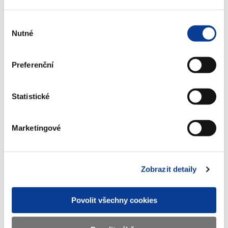
Ministerstvo financí realizuje jazykové vzdělání
zaměstnanců na základě usnesení vlády č. 1542 ze dne
Výběr
30.11.2005.
Nutné
souhlasu
Tuto agendu má v kompetenci oddělení Přípravy a
vzdělávání Ministerstva financí.
Preferenční
Zobrazeno
47 ×
Doporučeno
479 ×
Statistické
Marketingové
Ministerstvo financí ČR
Adresa
Letenská 15, 118 10 Praha
Zobrazit detaily
Telefon
+420 257 041 111
Povolit všechny cookies
E-mail
podatelna@mf.gov.cz
IČO
00006947