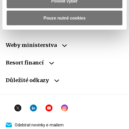
Povolit výběr
DIČ
CZ00006947
Pouze nutné cookies
ID Datové
xzeaauv
schránky
Weby ministerstva
Resort financí
Důležité odkazy
Odebírat novinky e-mailem