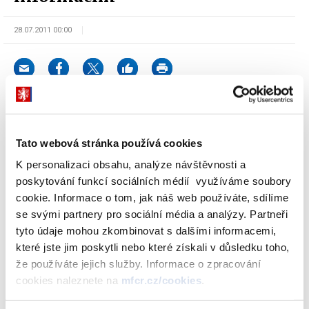
28.07.2011 00:00
Dotaz:
Tato webová stránka používá cookies
Žádáme Vás dle zákona č. 106/1999 Sb. o poskytnutí výpisu
K personalizaci obsahu, analýze návštěvnosti a
všech právnických a fyzických osob, kterým bylo prominuto
poskytování funkcí sociálních médií využíváme soubory
zaplacení vyměřené sankce za pochybení při čerpání dotací z
cookie. Informace o tom, jak náš web používáte, sdílíme
veřejných rozpočtů, s uvedením názvu/jména, IČO, částky (zvlášť
se svými partnery pro sociální média a analýzy. Partneři
penále, sankce, vrácení dotace) a odůvodněním proč došlo k
tyto údaje mohou zkombinovat s dalšími informacemi,
prominutí (s ohledem na zákonnou povinnost spravovat veřejné
které jste jim poskytli nebo které získali v důsledku toho,
finance s péčí řádného hospodáře), a to za období 04-06/2009
že používáte jejich služby. Informace o zpracování
(2. kvartál).
cookies naleznete na
mfcr.cz/cookies
.
Odpověď: