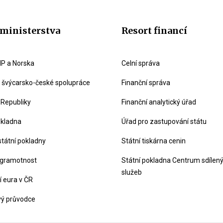
ministerstva
Resort financí
P a Norska
Celní správa
švýcarsko-české spolupráce
Finanční správa
 Republiky
Finanční analytický úřad
okladna
Úřad pro zastupování státu
státní pokladny
Státní tiskárna cenin
 gramotnost
Státní pokladna Centrum sdílen
služeb
 eura v ČR
vý průvodce