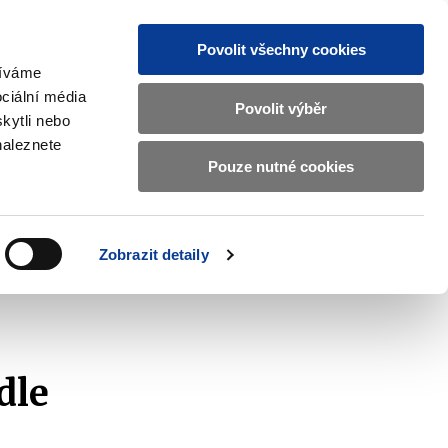
Povolit všechny cookies
žíváme
CZ
EN
ciální média
Základní
Povolit výběr
kytli nebo
informace
naleznete
o
Pouze nutné cookies
ahraničí a EU
Kontrola a regulace
Ministerstvu
Zobrazit
Zobrazit
submenu
submenu
financí
Zahraničí
Kontrola
a
a
v
Zobrazit detaily
EU
regulace
znam podaných žádostí
2013
českém
znakovém
jazyce.
dle