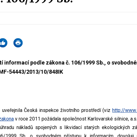
í informací podle zákona č. 106/1999 Sb., o svobodné
: MF-54443/2013/10/848IK
é uveřejnila Česká inspekce životního prostředí (viz
http://www
zakona
v roce 2011 požádala společnost Karlovarské silnice, a.s.
úhradu nákladů spojených s likvidací starých ekologických zá
6/1999 Sb., o svobodném přístupu k informacím, dovoluji 