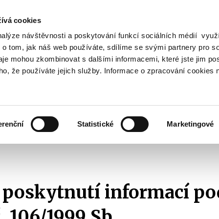
ívá cookies
nalýze návštěvnosti a poskytování funkcí sociálních médií vyu
Vyhledat
 o tom, jak náš web používáte, sdílíme se svými partnery pro so
daje mohou zkombinovat s dalšími informacemi, které jste jim pos
oho, že používáte jejich služby. Informace o zpracování cookies 
Finanční trh
Daně a účetnictví
Z
obrazit
Zobrazit
Zobrazit
ubmenu
submenu
submenu
ozpočtová
Finanční
Daně
olitika
trh
a
erenční
Statistické
Marketingové
účetnictví
ikace s veřejností
Žádosti o informace dle zákona č. 106/1999 Sb.
Se
 poskytnutí informací po
. 106/1999 Sb.