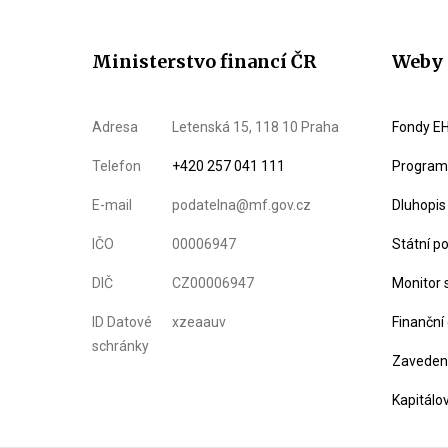
Ministerstvo financí ČR
Weby 
Adresa
Letenská 15, 118 10 Praha
Fondy EH
Telefon
+420 257 041 111
Program 
E-mail
podatelna@mf.gov.cz
Dluhopis
IČO
00006947
Státní p
DIČ
CZ00006947
Monitor 
ID Datové
xzeaauv
Finanční
schránky
Zavedení
Kapitálo