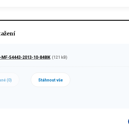
tažení
9-MF-54443-2013-10-848IK
(121 kB)
ané (
0
)
Stáhnout vše