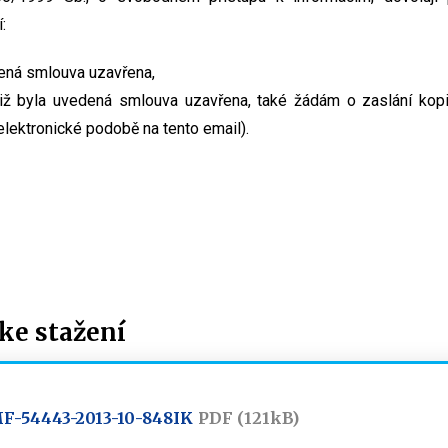
:
dená smlouva uzavřena,
 již byla uvedená smlouva uzavřena, také žádám o zaslání kopi
elektronické podobě na tento email).
e stažení
MF-54443-2013-10-848IK
PDF (121kB)