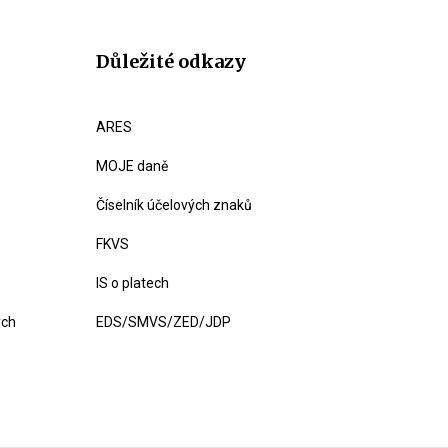
Důležité odkazy
ARES
MOJE daně
Číselník účelových znaků
FKVS
IS o platech
ých
EDS/SMVS/ZED/JDP