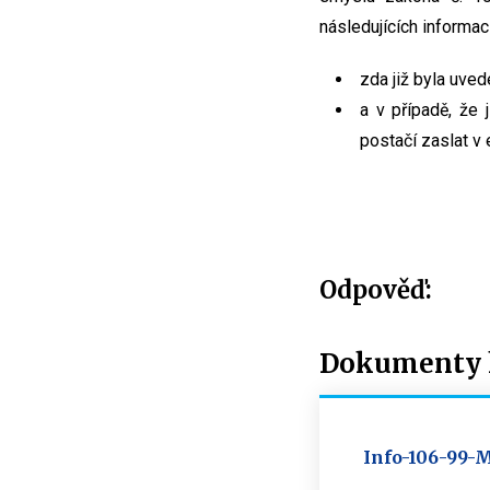
následujících informací
zda již byla uve
a v případě, že
postačí zaslat v 
Odpověď:
Dokumenty k
Info-106-99-