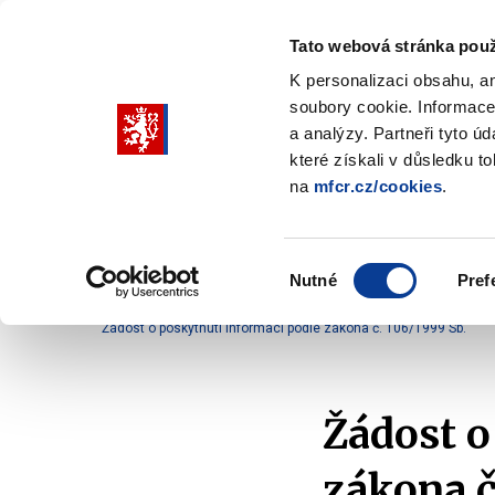
Tato webová stránka použ
K personalizaci obsahu, a
soubory cookie. Informace
Pohybujte
a analýzy. Partneři tyto ú
šipkami
které získali v důsledku t
na
mfcr.cz/cookies
.
nahoru
Ministerstvo
Rozpočtová politika
a
Zobrazit
Z
submenu
s
dolů
Ministerstvo
R
Výběr
p
Nutné
Pref
pro
souhlasu
Domů
Ministerstvo
Služby veřejnosti
Komun
výběr
Žádost o poskytnutí informací podle zákona č. 106/1999 Sb.
našeptaných
položek
Žádost o
zákona č