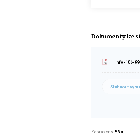
Dokumenty ke s
Info-106-9
Stáhnout vybr
Zobrazeno
56 ×