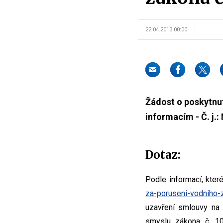
22.04.2013 00:00
Žádost o poskytnut
informacím - Č. j.
Dotaz:
Podle informací, kter
za-poruseni-vodniho-
uzavření smlouvy na 
smyslu zákona č. 10